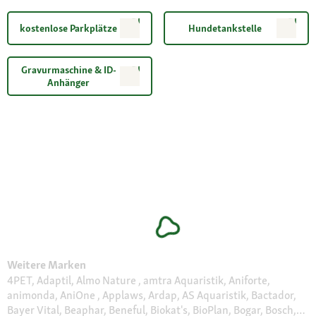
kostenlose Parkplätze
Hundetankstelle
Gravurmaschine & ID-
Anhänger
Weitere Marken
4PET, Adaptil, Almo Nature , amtra Aquaristik, Aniforte,
animonda, AniOne , Applaws, Ardap, AS Aquaristik, Bactador,
Bayer Vital, Beaphar, Beneful, Biokat's, BioPlan, Bogar, Bosch,