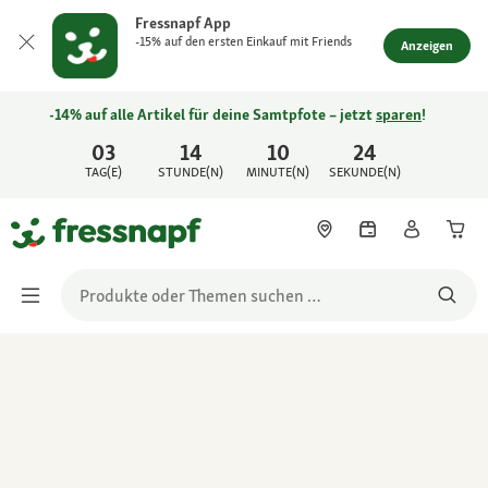
Fressnapf App
-15% auf den ersten Einkauf mit Friends
Anzeigen
-14% auf alle Artikel für deine Samtpfote – jetzt
sparen
!
03
14
10
24
TAG(E)
STUNDE(N)
MINUTE(N)
SEKUNDE(N)