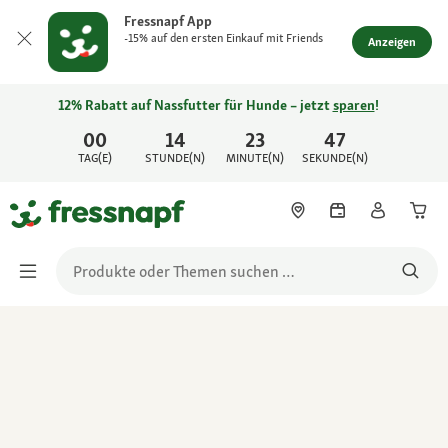
Fressnapf App
-15% auf den ersten Einkauf mit Friends
Anzeigen
12% Rabatt auf Nassfutter für Hunde – jetzt
sparen
!
00
14
23
47
TAG(E)
STUNDE(N)
MINUTE(N)
SEKUNDE(N)