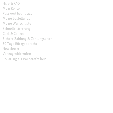
Hilfe & FAQ
Mein Konto
Passwort beantragen
Meine Bestellungen
Meine Wunschliste
Schnelle Lieferung
Click & Collect
Sichere Zahlung & Zahlungsarten
30 Tage Rückgaberecht
Newsletter
Vertrag widerrufen
Erklärung zur Barrierefreiheit
Unser Angebot
Fressnapf Friends
Aktuelle Angebote
Prospekt Angebote
Exklusive Marken
Servicewelt
Payback