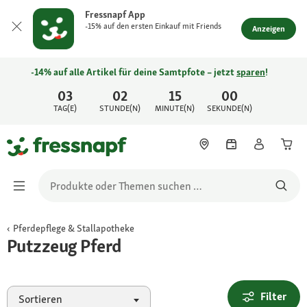
Fressnapf App
-15% auf den ersten Einkauf mit Friends
Anzeigen
-14% auf alle Artikel für deine Samtpfote – jetzt
sparen
!
03
02
15
00
TAG(E)
STUNDE(N)
MINUTE(N)
SEKUNDE(N)
Pferdepflege & Stallapotheke
Putzzeug Pferd
Filter
Sortieren