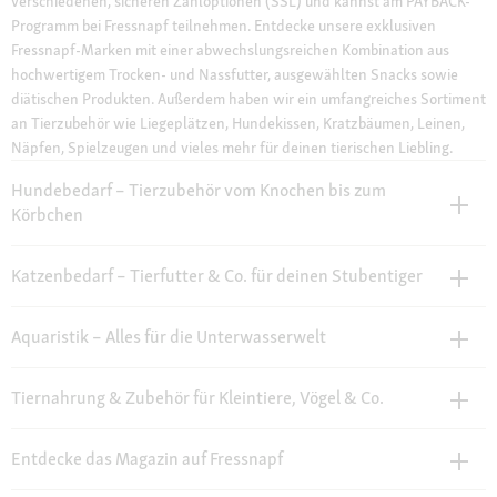
verschiedenen, sicheren Zahloptionen (SSL) und kannst am PAYBACK-
Programm bei Fressnapf teilnehmen. Entdecke unsere exklusiven
Fressnapf-Marken mit einer abwechslungsreichen Kombination aus
hochwertigem Trocken- und Nassfutter, ausgewählten Snacks sowie
diätischen Produkten. Außerdem haben wir ein umfangreiches Sortiment
an Tierzubehör wie Liegeplätzen, Hundekissen, Kratzbäumen, Leinen,
Näpfen, Spielzeugen und vieles mehr für deinen tierischen Liebling.
Hundebedarf – Tierzubehör vom Knochen bis zum
Körbchen
Katzenbedarf – Tierfutter & Co. für deinen Stubentiger
Aquaristik – Alles für die Unterwasserwelt
Tiernahrung & Zubehör für Kleintiere, Vögel & Co.
Entdecke das Magazin auf Fressnapf