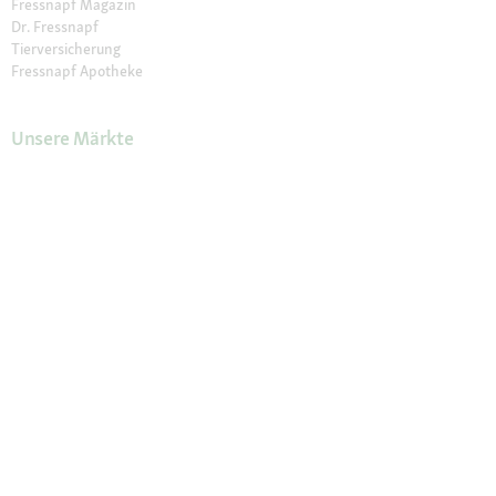
Fressnapf Magazin
Dr. Fressnapf
Tierversicherung
Fressnapf Apotheke
Unsere Märkte
Märkte finden
Services im Markt
Geschenkkarte
Fressnapf Salon
Activet Tierarztpraxen
Über Fressnapf
Über uns
Karriere
Verantwortung
Tierisch Engagiert
Compliance
Marktplatz Partner werden