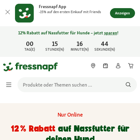
Fressnapf App
-15% auf den ersten Einkauf mit Friends
Anzeigen
12% Rabatt auf Nassfutter für Hunde – jetzt
sparen
!
00
15
16
44
TAG(E)
STUNDE(N)
MINUTE(N)
SEKUNDE(N)
Nur Online
12 % Rabatt
auf Nassfutter für
deinen Hund