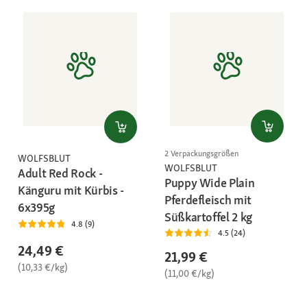
2 Verpackungsgrößen
WOLFSBLUT
WOLFSBLUT
Adult Red Rock -
Puppy Wide Plain
Känguru mit Kürbis -
Pferdefleisch mit
6x395g
Süßkartoffel 2 kg
4.8 (9)
4.5 (24)
24,49 €
21,99 €
(10,33 €/kg)
(11,00 €/kg)