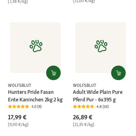
(11,00 €/kg)
(7,38 €/kg)
WOLFSBLUT
WOLFSBLUT
Hunters Pride Fasan
Adult Wide Plain Pure
Ente Kaninchen 2kg 2 kg
Pferd Pur - 6x395 g
5.0 (9)
4.8 (10)
17,99 €
26,89 €
(9,00 €/kg)
(11,35 €/kg)