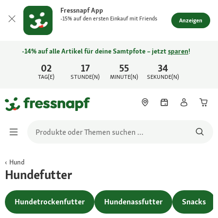
Fressnapf App
-15% auf den ersten Einkauf mit Friends
Anzeigen
-14% auf alle Artikel für deine Samtpfote – jetzt
sparen
!
02
17
55
34
TAG(E)
STUNDE(N)
MINUTE(N)
SEKUNDE(N)
Hund
Hundefutter
Hundetrockenfutter
Hundenassfutter
Snacks