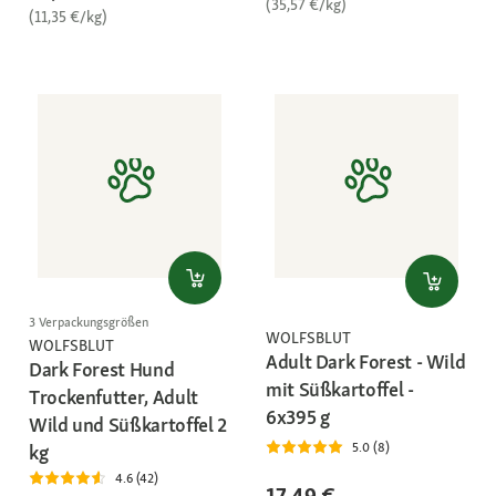
(35,57 €/kg)
(11,35 €/kg)
3 Verpackungsgrößen
WOLFSBLUT
WOLFSBLUT
Adult Dark Forest - Wild
Dark Forest Hund
mit Süßkartoffel -
Trockenfutter, Adult
6x395 g
Wild und Süßkartoffel 2
5.0 (8)
kg
4.6 (42)
17,49 €