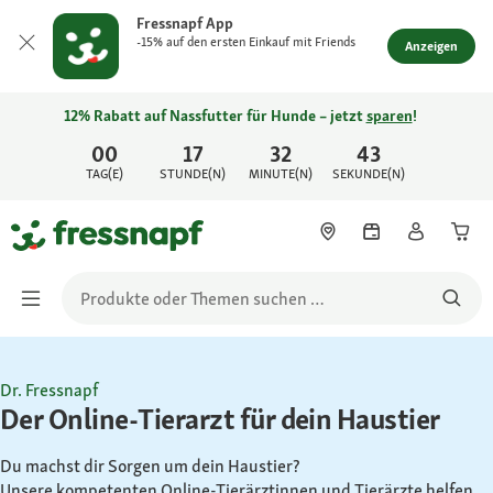
Fressnapf App
-15% auf den ersten Einkauf mit Friends
Anzeigen
12% Rabatt auf Nassfutter für Hunde – jetzt
sparen
!
00
17
32
43
TAG(E)
STUNDE(N)
MINUTE(N)
SEKUNDE(N)
Dr. Fressnapf
Der Online-Tierarzt für dein Haustier
Du machst dir Sorgen um dein Haustier?
Unsere kompetenten Online-Tierärztinnen und Tierärzte helfen