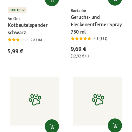
EXKLUSIV
Bactador
Geruchs- und
AniOne
Fleckenentferner Spray
Kotbeutelspender
750 ml
schwarz
4.8 (381)
2.8 (16)
9,69 €
5,99 €
(12,92 €/l)