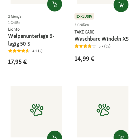
EXKLUSIV
2 Mengen
1 Größe
5 Größen
Lionto
TAKE CARE
Welpenunterlage 6-
Waschbare Windeln XS
lagig 50 S
3.7 (35)
4.5 (2)
14,99 €
17,95 €