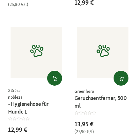
12,99 €
(25,80 €/l)
2 Größen
Greenhero
nobleza
Geruchsentferner, 500
- Hygienehose für
ml
Hunde L
13,95 €
12,99 €
(27,90 €/l)