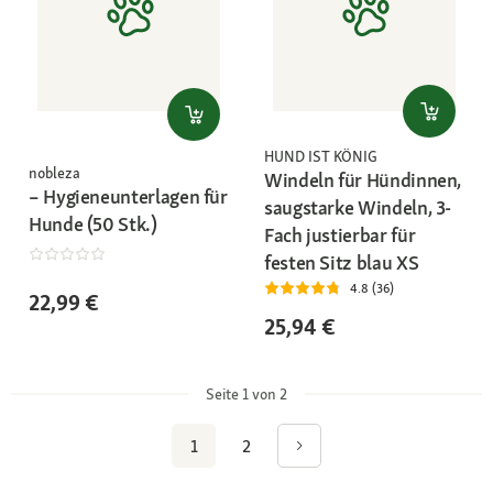
HUND IST KÖNIG
nobleza
Windeln für Hündinnen,
– Hygieneunterlagen für
saugstarke Windeln, 3-
Hunde (50 Stk.)
Fach justierbar für
festen Sitz blau XS
4.8 (36)
22,99 €
25,94 €
Seite 1 von 2
1
2