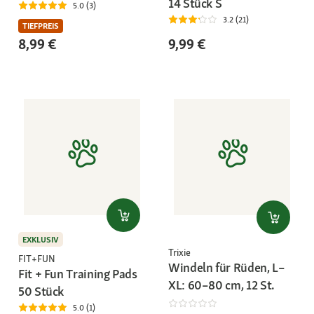
14 Stück S
5.0 (3)
3.2 (21)
TIEFPREIS
8,99 €
9,99 €
EXKLUSIV
Trixie
FIT+FUN
Windeln für Rüden, L–
Fit + Fun Training Pads
XL: 60–80 cm, 12 St.
50 Stück
5.0 (1)