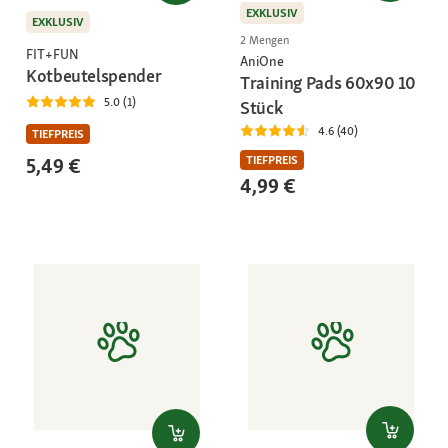
EXKLUSIV
EXKLUSIV
2 Mengen
FIT+FUN
AniOne
Kotbeutelspender
Training Pads 60x90 10
5.0 (1)
Stück
4.6 (40)
TIEFPREIS
TIEFPREIS
5,49 €
4,99 €