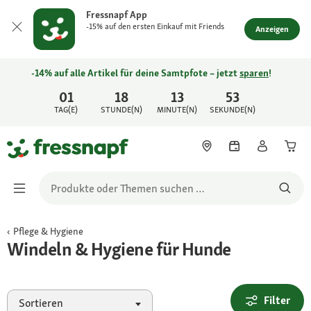
Fressnapf App
-15% auf den ersten Einkauf mit Friends
Anzeigen
-14% auf alle Artikel für deine Samtpfote – jetzt
sparen
!
01
18
13
53
TAG(E)
STUNDE(N)
MINUTE(N)
SEKUNDE(N)
Pflege & Hygiene
Windeln & Hygiene für Hunde
Filter
Sortieren