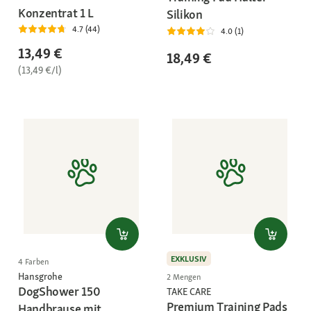
Konzentrat 1 L
Silikon
4.7 (44)
4.0 (1)
13,49 €
18,49 €
(13,49 €/l)
EXKLUSIV
4 Farben
Hansgrohe
2 Mengen
DogShower 150
TAKE CARE
Premium Training Pads
Handbrause mit