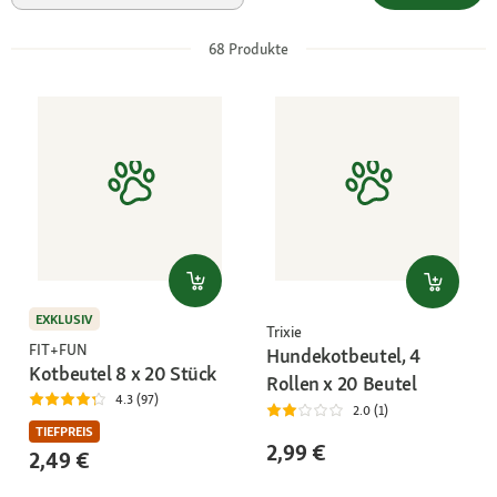
68
Produkte
EXKLUSIV
Trixie
FIT+FUN
Hundekotbeutel, 4
Kotbeutel 8 x 20 Stück
Rollen x 20 Beutel
4.3 (97)
2.0 (1)
TIEFPREIS
2,99 €
2,49 €