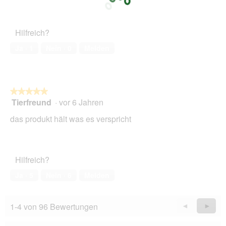
ö
f
f
n
Hilfreich?
e
Ja ·
1
Nein ·
0
Melden
t
.
★★★★★
★★★★★
Tierfreund
·
vor 6 Jahren
5
von
das produkt hält was es verspricht
5
Sternen.
Hilfreich?
Ja ·
5
Nein ·
6
Melden
1-4 von 96 Bewertungen
Zurück
◄
Weiter
►
Reviews
Revie