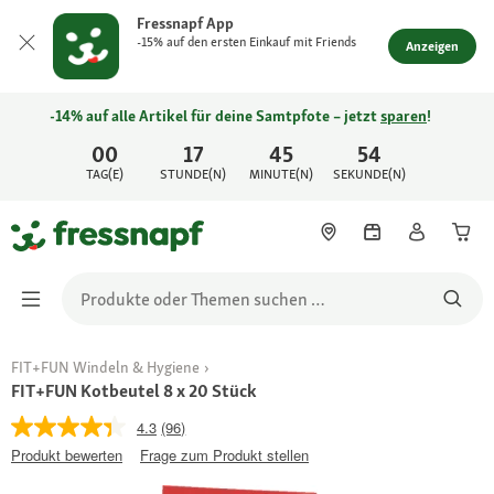
Fressnapf App
-15% auf den ersten Einkauf mit Friends
Anzeigen
-14% auf alle Artikel für deine Samtpfote – jetzt
sparen
!
00
17
45
54
TAG(E)
STUNDE(N)
MINUTE(N)
SEKUNDE(N)
FIT+FUN Windeln & Hygiene
FIT+FUN Kotbeutel 8 x 20 Stück
4.3
(96)
Produkt bewerten
Frage zum Produkt stellen