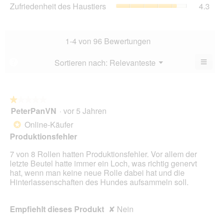
4.1
Zuf
Zufriedenheit des Haustiers
4.3
5.
Ver
von
des
Dur
5.
Hau
Bew
Dur
4.4
Bew
1-4 von 96 Bewertungen
von
4.3
5.
von
≡
Menü
Sortieren nach:
Relevanteste
?
▼
5.
Wen
du
auf
die
folg
★★★★★
★★★★★
Scha
PeterPanVN
·
vor 5 Jahren
1
klick
von
wird
Online-Käufer
*
der
5
unte
Produktionsfehler
Sternen.
aufg
Inhal
7 von 8 Rollen hatten Produktionsfehler. Vor allem der
aktua
letzte Beutel hatte immer ein Loch, was richtig genervt
hat, wenn man keine neue Rolle dabei hat und die
Hinterlassenschaften des Hundes aufsammeln soll.
Empfiehlt dieses Produkt
✘
Nein