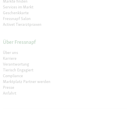
Märkte finden
Services im Markt
Geschenkkarte
Fressnapf Salon
Activet Tierarztpraxen
Über Fressnapf
Über uns
Karriere
Verantwortung
Tierisch Engagiert
Compliance
Marktplatz Partner werden
Presse
Anfahrt
© 2026 Fressnapf Tiernahrungs GmbH
Impressum
AGB
Datenschutz
Grounding Map
Grounding Page