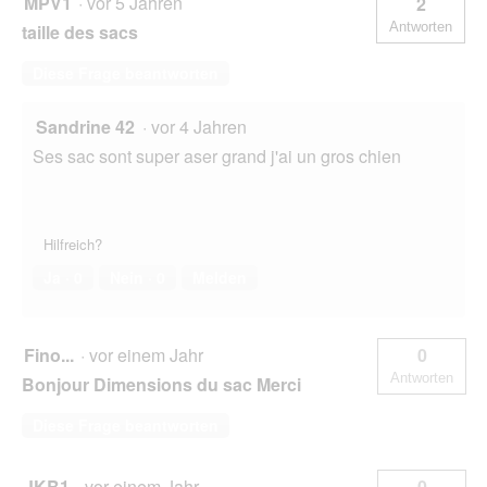
MPV1
·
vor 5 Jahren
2
Antworten
taille des sacs
Diese Frage beantworten
Sandrine 42
·
vor 4 Jahren
Ses sac sont super aser grand j'ai un gros chien
Hilfreich?
Ja ·
0
Nein ·
0
Melden
Fino...
·
vor einem Jahr
0
Antworten
Bonjour Dimensions du sac Merci
Diese Frage beantworten
JKB1
·
vor einem Jahr
0