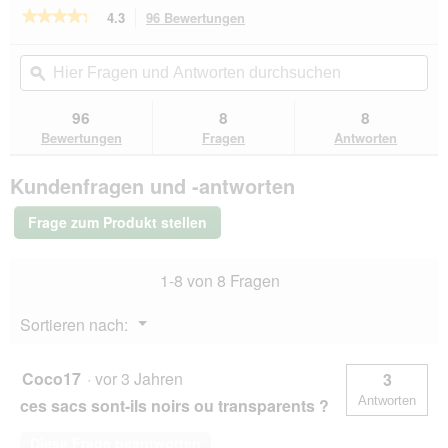
★★★★★
★★★★★
4.3
96 Bewertungen
Mit
dieser
4.3
von
Aktion
Hier
Hie
5
navigierst
Fragen
ϙ
Fra
Sternen.
du
und
un
Bewertungen
zu
Antworten
Ant
96
8
8
lesen
den
durchsuchen
du
für
Bewertungen
Fragen
Antworten
Bewertungen.
FIT+FUN
Kotbeutel
Kundenfragen und -antworten
8
x
20
Frage zum Produkt stellen
Stück
1-8 von 8 Fragen
Menü
Sortieren nach:
▼
Coco17
·
vor 3 Jahren
3
Antworten
ces sacs sont-ils noirs ou transparents ?
Diese Frage beantworten