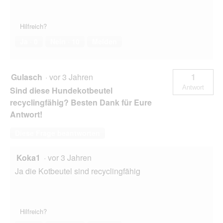
Hilfreich?
Ja ·
0
Nein ·
10
Melden
Gulasch
·
vor 3 Jahren
1
Antwort
Sind diese Hundekotbeutel
recyclingfähig? Besten Dank für Eure
Antwort!
Diese Frage beantworten
Koka1
·
vor 3 Jahren
Ja die Kotbeutel sind recyclingfähig
Hilfreich?