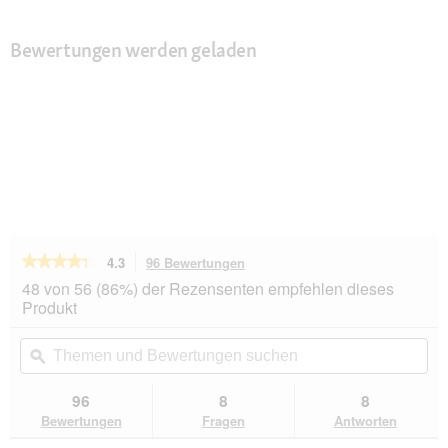
Bewertungen werden geladen
★★★★★
★★★★★
4.3
96 Bewertungen
Mit
dieser
4.3
48 von 56 (86%) der Rezensenten empfehlen dieses
von
Aktion
Produkt
5
navigierst
Sternen.
du
Themen
Th
Bewertungen
zu
und
ϙ
un
lesen
den
Bewertungen
Be
für
Bewertungen.
FIT+FUN
suchen
su
96
8
8
Kotbeutel
Bewertungen
Fragen
Antworten
8
x