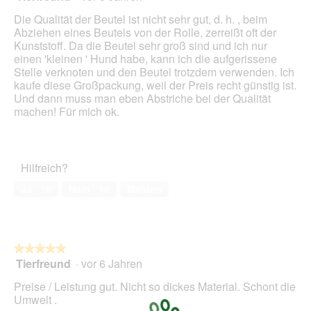
g
d
von
Die Qualität der Beutel ist nicht sehr gut, d. h. , beim
f
e
5
Abziehen eines Beutels von der Rolle, zerreißt oft der
e
i
Sternen.
Kunststoff. Da die Beutel sehr groß sind und ich nur
l
n
einen 'kleinen ' Hund habe, kann ich die aufgerissene
d
m
Stelle verknoten und den Beutel trotzdem verwenden. Ich
g
o
kaufe diese Großpackung, weil der Preis recht günstig ist.
e
d
Und dann muss man eben Abstriche bei der Qualität
ö
a
machen! Für mich ok.
f
l
f
e
n
s
e
D
t
Hilfreich?
i
.
a
Ja ·
10
Nein ·
10
Melden
l
o
g
f
e
★★★★★
★★★★★
l
Tierfreund
·
vor 6 Jahren
5
d
von
Preise / Leistung gut. Nicht so dickes Material. Schont die
g
5
Umwelt .
e
Sternen.