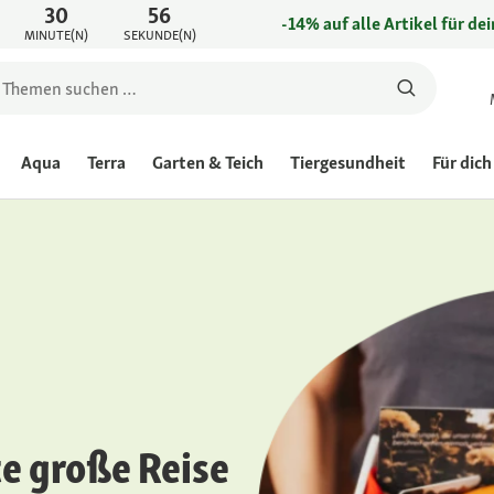
30
56
-14% auf alle Artikel für de
MINUTE(N)
SEKUNDE(N)
Aqua
Terra
Garten & Teich
Tiergesundheit
Für dich
te große Reise