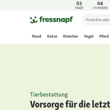
03
04
TAG(E)
STUNDE(N)
Hund
Katze
Kleintier
Vogel
Pferd
Tierbestattung
Vorsorge für die letz