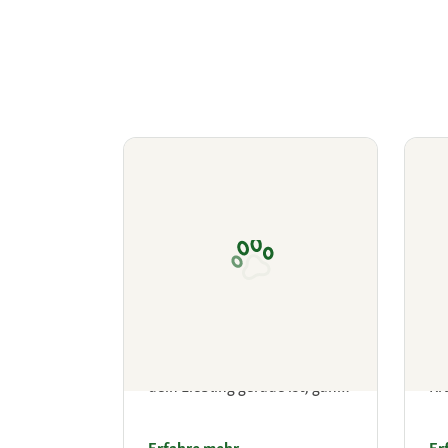
Fressnapf GPS-Tracker
Fr
Jederzeit sicher wissen, wo
En
dein Liebling gerade ist, ganz
Kr
ohne Abo
Ha