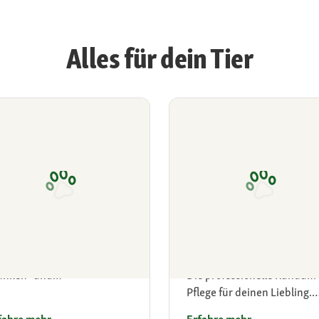
Alles für dein Tier
essnapf Tierversicherung
Fressnapf Salon - Tierpfl
mit Herz
tdecke jetzt unseren
anken- und
Die professionelle Rundum
ftpflichtschutz
Pflege für deinen Liebling.
Finde jetzt den passenden