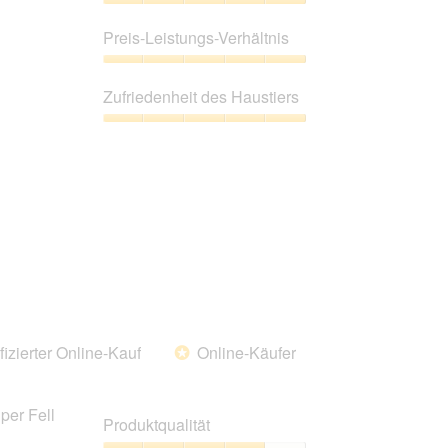
Produktqualität,
5
Preis-Leistungs-Verhältnis
von
5
Preis-
Leistungs-
Zufriedenheit des Haustiers
Verhältnis,
5
Zufriedenheit
von
des
5
Haustiers,
5
von
5
fizierter Online-Kauf
Online-Käufer
*
per Fell
Produktqualität