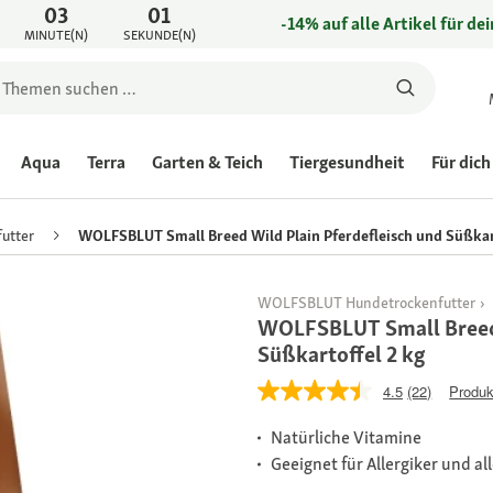
03
01
-14% auf alle Artikel für de
MINUTE(N)
SEKUNDE(N)
Aqua
Terra
Garten & Teich
Tiergesundheit
Für dich
utter
WOLFSBLUT Small Breed Wild Plain Pferdefleisch und Süßkar
WOLFSBLUT Hundetrockenfutter
WOLFSBLUT Small Breed 
Süßkartoffel 2 kg
4.5
(22)
Produk
Natürliche Vitamine
Geeignet für Allergiker und a