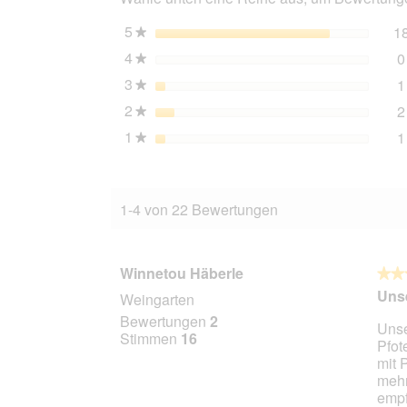
Süßkartoffel
2
5
Sterne
1
★
kg
4
Sterne
0
★
3
Sterne
1
★
2
Sterne
2
★
1
Sterne
1
★
1-4 von 22 Bewertungen
Winnetou Häberle
★★
★★
5
Unse
Weingarten
von
Bewertungen
2
Unse
5
Stimmen
16
Pfot
Stern
mit 
mehr
empf