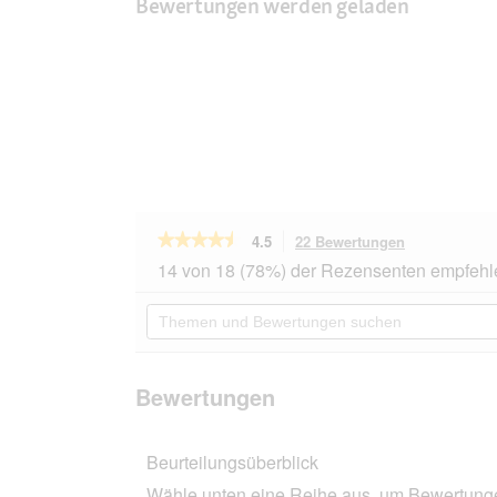
Bewertungen werden geladen
★★★★★
★★★★★
4.5
22 Bewertungen
Mit
dieser
4.5
14 von 18 (78%) der Rezensenten empfehl
von
Aktion
5
navigierst
Themen
Sternen.
du
und
Bewertungen
zu
Bewertungen
lesen
den
suchen
für
Bewertungen
WOLFSBLUT
Bewertungen
Small
Breed
Wild
Beurteilungsüberblick
Plain
Pferdefleisch
Wähle unten eine Reihe aus, um Bewertungen
und