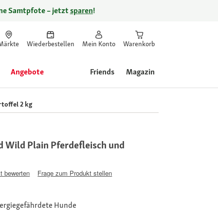
ine Samtpfote – jetzt
sparen
!
Märkte
Wiederbestellen
Mein Konto
Warenkorb
Angebote
Friends
Magazin
toffel 2 kg
Wild Plain Pferdefleisch und
t bewerten
Frage zum Produkt stellen
llergiegefährdete Hunde