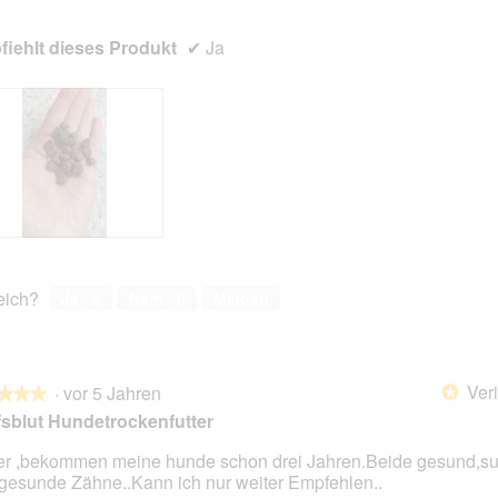
iehlt dieses Produkt
✔
Ja
reich?
Ja ·
6
Nein ·
0
Melden
Veri
·
vor 5 Jahren
*
★★★
★★★
sblut Hundetrockenfutter
r ,bekommen meine hunde schon drei Jahren.Beide gesund,su
gesunde Zähne..Kann ich nur weiter Empfehlen..
en.