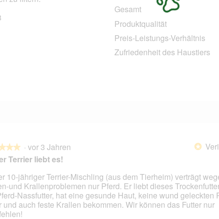
Gesamt
8
18 Bewertungen mit 5 Sternen.
Auswählen, um nach Bewertungen mit 5 Sternen zu filtern.
Produktqualität
0 Bewertungen mit 4 Sternen.
Auswählen, um nach Bewertungen mit 4 Sternen zu filtern.
Preis-Leistungs-Verhältnis
1 Bewertung mit 3 Sternen.
Auswählen, um nach Bewertungen mit 3 Sternen zu filtern.
Zufriedenheit des Haustiers
2 Bewertungen mit 2 Sternen.
Auswählen, um nach Bewertungen mit 2 Sternen zu filtern.
1 Bewertung mit 1 Stern.
Auswählen, um nach Bewertungen mit 1 Stern zu filtern.
Veri
·
vor 3 Jahren
*
★★★
★★★
r Terrier liebt es!
r 10-jähriger Terrier-Mischling (aus dem Tierheim) verträgt weg
en-und Krallenproblemen nur Pferd. Er liebt dieses Trockenfutte
en.
Pferd-Nassfutter, hat eine gesunde Haut, keine wund geleckten 
 und auch feste Krallen bekommen. Wir können das Futter nur
ehlen!