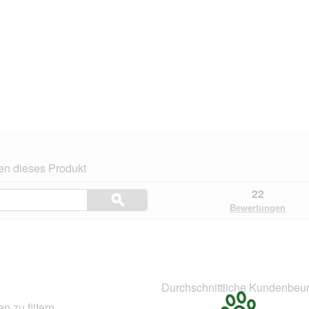
en dieses Produkt
Themen
22
ϙ
und
Suchen
Bewertungen
Bewertungen
suchen
.
Durchschnittliche Kundenbeur
 zu filtern.