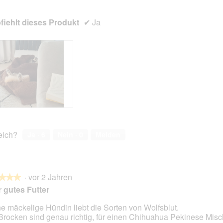
iehlt dieses Produkt
✔
Ja
reich?
Ja ·
6
Nein ·
0
Melden
·
vor 2 Jahren
★★★
★★★
 gutes Futter
e mäckelige Hündin liebt die Sorten von Wolfsblut.
Brocken sind genau richtig, für einen Chihuahua Pekinese Misc
en.