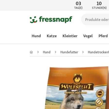
03
10
TAG(E)
STUNDE(N)
Hund
Katze
Kleintier
Vogel
Pferd
Hund
Hundefutter
Hundetrockenf