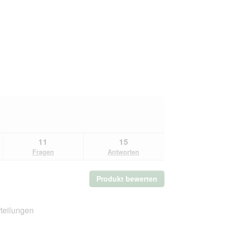
11
15
Fragen
Antworten
Produkt bewerten
.
Mit
dieser
Aktion
teilungen
wird