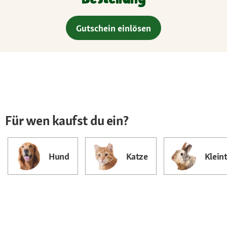
Gutschein einlösen
Für wen kaufst du ein?
Hund
Katze
Kleint