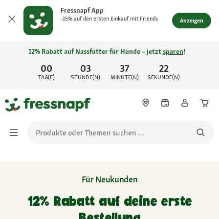
Fressnapf App
-15% auf den ersten Einkauf mit Friends
Anzeigen
12% Rabatt auf Nassfutter für Hunde – jetzt
sparen
!
00
03
37
22
TAG(E)
STUNDE(N)
MINUTE(N)
SEKUNDE(N)
Für Neukunden
12% Rabatt auf deine erste
Bestellung