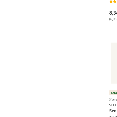
8,3
(6,95
EXK
3 Ver
SEL
Sen