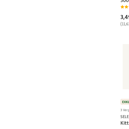
300
3,4
(11,6
EXK
3 Ver
SEL
Kit