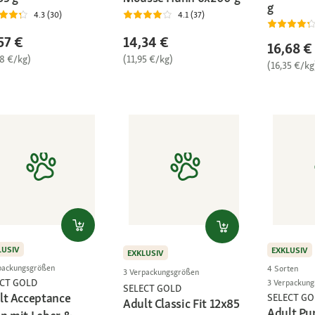
g
4.3 (30)
4.1 (37)
57 €
14,34 €
16,68 €
28 €/kg)
(11,95 €/kg)
(16,35 €/kg
LUSIV
EXKLUSIV
EXKLUSIV
packungsgrößen
4 Sorten
3 Verpackungsgrößen
ECT GOLD
3 Verpackun
SELECT GOLD
lt Acceptance
SELECT GO
Adult Classic Fit 12x85
Adult Pu