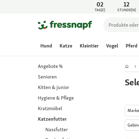
02
12
TAG(E)
STUNDE(N)
Hund
Katze
Kleintier
Vogel
Pferd
Angebote %
Senioren
Sel
Kitten & Junior
Hygiene & Pflege
Kratzmöbel
Mark
Katzenfutter
Gebi
Nassfutter