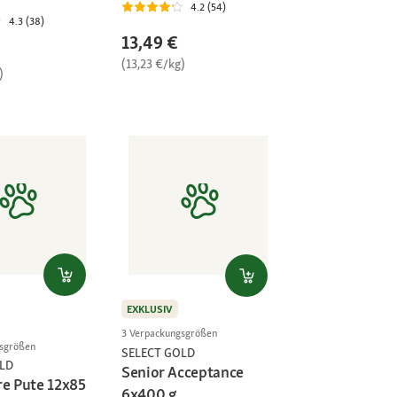
4.2 (54)
4.3 (38)
13,49 €
(13,23 €/kg)
)
EXKLUSIV
3 Verpackungsgrößen
gsgrößen
SELECT GOLD
LD
Senior Acceptance
re Pute 12x85
6x400 g