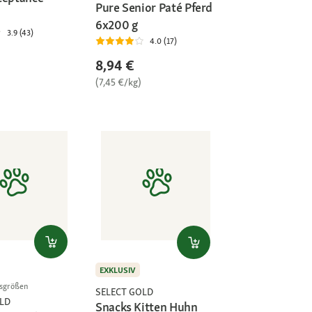
Pure Senior Paté Pferd
6x200 g
3.9 (43)
4.0 (17)
8,94 €
(7,45 €/kg)
EXKLUSIV
gsgrößen
SELECT GOLD
LD
Snacks Kitten Huhn