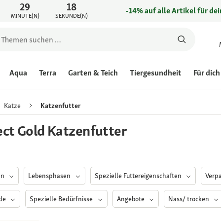
29
18
-14% auf alle Artikel für de
MINUTE(N)
SEKUNDE(N)
Aqua
Terra
Garten & Teich
Tiergesundheit
Für dich
Katze
Katzenfutter
ect Gold Katzenfutter
en
Lebensphasen
Spezielle Futtereigenschaften
Verp
nde
Spezielle Bedürfnisse
Angebote
Nass/ trocken