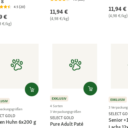
 g
4.5 (20)
11,94 €
11,94 €
(4,98 €/kg)
9 €
(4,98 €/kg)
3 €/kg)
EXKLUSIV
EXKLUSIV
LUSIV
4 Sorten
3 Verpackun
packungsgrößen
3 Verpackungsgrößen
SELECT GO
ECT GOLD
SELECT GOLD
Senior +
ten Huhn 6x200 g
Pure Adult Paté
Lachs 12