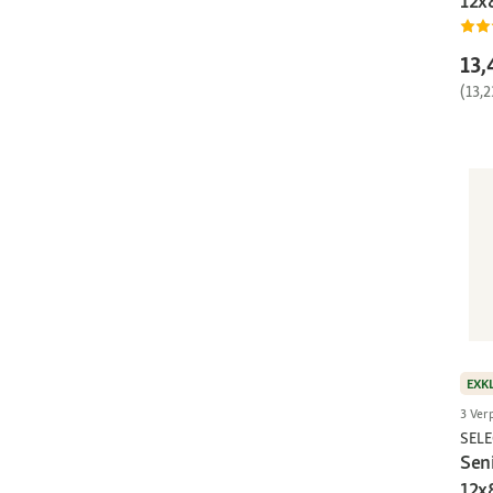
12x
13,
(13,2
EXK
3 Ver
SEL
Sen
12x