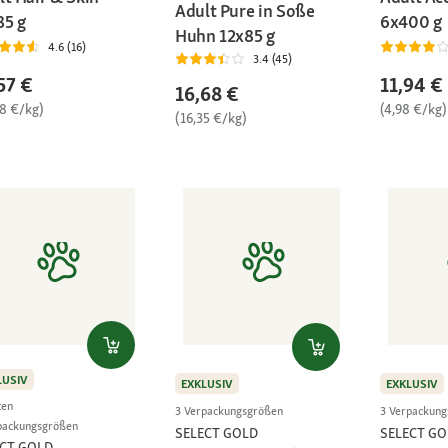
Adult Pure in Soße
85 g
6x400 g
Huhn 12x85 g
4.6 (16)
3.4 (45)
57 €
11,94 €
16,68 €
28 €/kg)
(4,98 €/kg)
(16,35 €/kg)
LUSIV
EXKLUSIV
EXKLUSIV
ten
3 Verpackungsgrößen
3 Verpackun
packungsgrößen
SELECT GOLD
SELECT GO
ECT GOLD