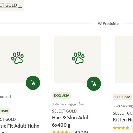
CT GOLD
92
Produkte
EXKLUSIV
onsert
EXKLUSIV
3 Verpackungsgrößen
3 Verpackun
SELECT GOLD
LUSIV
SELECT GO
Hair & Skin Adult
Kitten H
ECT GOLD
6x400 g
sic Fit Adult Huhn
4.3 (115)