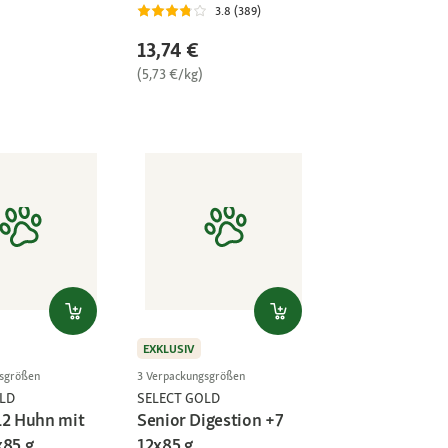
3.8 (389)
13,74 €
(5,73 €/kg)
EXKLUSIV
gsgrößen
3 Verpackungsgrößen
LD
SELECT GOLD
12 Huhn mit
Senior Digestion +7
x85 g
12x85 g