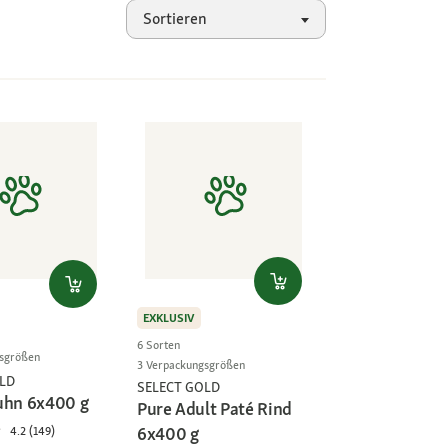
Sortieren
EXKLUSIV
6 Sorten
gsgrößen
3 Verpackungsgrößen
LD
SELECT GOLD
uhn 6x400 g
Pure Adult Paté Rind
6x400 g
4.2 (149)