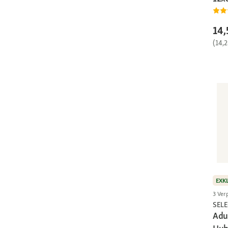
14,
(14,
EXK
3 Ver
SEL
Adu