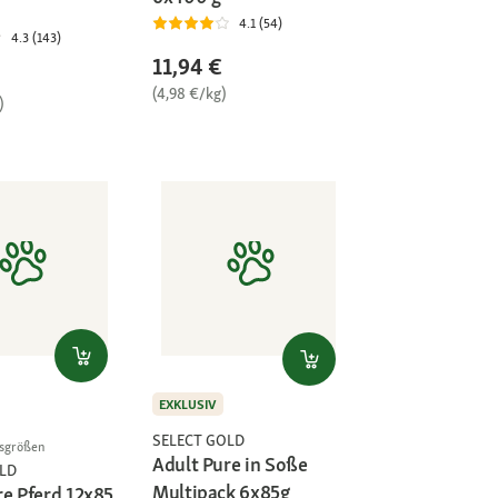
4.1 (54)
4.3 (143)
11,94 €
(4,98 €/kg)
)
EXKLUSIV
SELECT GOLD
gsgrößen
Adult Pure in Soße
LD
Multipack 6x85g
re Pferd 12x85