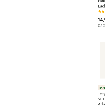
Huh
Lac
14,
(14,
EXK
3 Ver
SEL
Adu