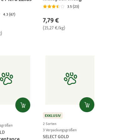
3.5 (23)
4.3 (67)
7,79 €
(15,27 €/kg)
g)
EXKLUSIV
2 Sorten
gsgrößen
3 Verpackungsgrößen
LD
SELECT GOLD
ceptance