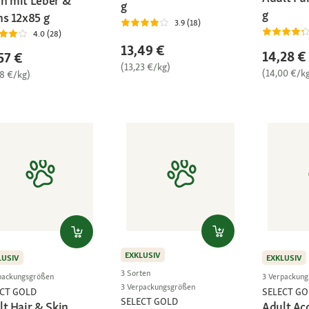
n mit Leber &
g
g
hs 12x85 g
3.9 (18)
4.0 (28)
13,49 €
14,28 €
57 €
(13,23 €/kg)
(14,00 €/k
28 €/kg)
EXKLUSIV
LUSIV
EXKLUSIV
3 Sorten
packungsgrößen
3 Verpackun
3 Verpackungsgrößen
ECT GOLD
SELECT GO
SELECT GOLD
lt Hair & Skin
Adult Ac