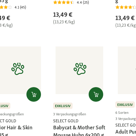
85 g
g
4.4 (25)
4.1 (45)
13,49 €
49 €
13,49 €
(13,23 €/kg)
3 €/kg)
(13,23 €/kg
EXKLUSIV
LUSIV
EXKLUSIV
6 Sorten
packungsgrößen
3 Verpackungsgrößen
3 Verpackun
ECT GOLD
SELECT GOLD
SELECT GO
ior Hair & Skin
Babycat & Mother Soft
Adult Pu
85 g
Mousse Huhn 6x200 g