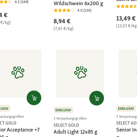
4.2 (149)
Wildschwein 6x200 g
4.0 (235)
4 €
13,49 €
8,94 €
 €/kg)
(13,23 €/kg
(7,45 €/kg)
LUSIV
EXKLUSIV
EXKLUSIV
packungsgrößen
3 Verpackun
3 Verpackungsgrößen
ECT GOLD
SELECT GO
SELECT GOLD
ior Acceptance +7
Senior I
Adult Light 12x85 g