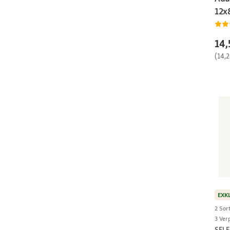
12x
14,
(14,
EXK
2 Sor
3 Ver
SEL