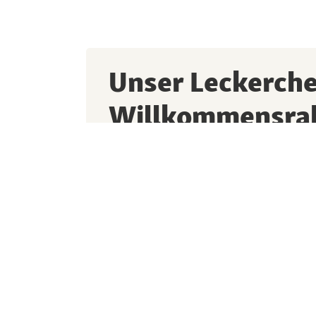
Unser Leckerch
Willkommensra
Melde dich jetzt zum Newsletter an und pro
Vorteilen, spannenden Aktionen und lauter
kleinen Liebling.
Ich bin damit einverstanden, dass die Fre
und seine Partner meine personenbezogen
Informationen (Produktpräferenzen/Einkauf
mir einen individualisierten Newsletter und
Umfragen zur Zufriedenheit mit dem Produ
unseres Service zuzusenden sowie dass die
Nutzerprofil erfasst und zur Optimierung (P