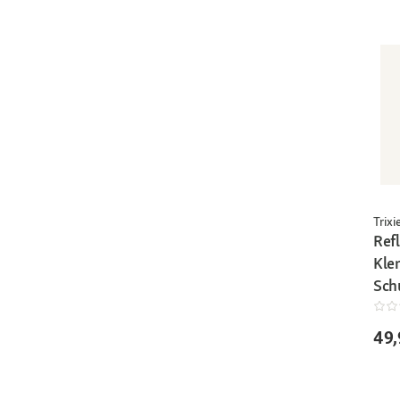
Trixi
Ref
Kle
Sch
49,