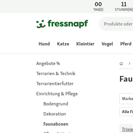
00
11
TAG(E)
STUNDE(N)
Hund
Katze
Kleintier
Vogel
Pferd
Angebote %
Terrarien & Technik
Fau
Terrarientierfutter
Einrichtung & Pflege
Mark
Bodengrund
Alle F
Dekoration
Faunaboxen
Trixie