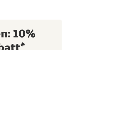
en: 10%
batt*
fitiere von exklusiven
 Tipps rund um deinen
ssnapf Tiernahrungs GmbH
en Daten und
shistorie) nutzten, um
, nach erfolgten Käufen,
kt und zur Bewertung
se in einem zentralen
ersonalisierung) der