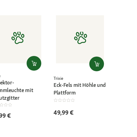
e
Trixie
lektor-
Eck-Fels mit Höhle und
mmleuchte mit
Plattform
utzgitter
49,99 €
99 €