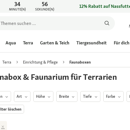
34
56
12% Rabatt auf Nassfutte
MINUTE(N)
SEKUNDE(N)
Aqua
Terra
Garten & Teich
Tiergesundheit
Für dich
Terra
Einrichtung & Pflege
Faunaboxen
nabox & Faunarium für Terrarien
en
Art
Höhe
Breite
Tiefe
Farbe
ilter löschen