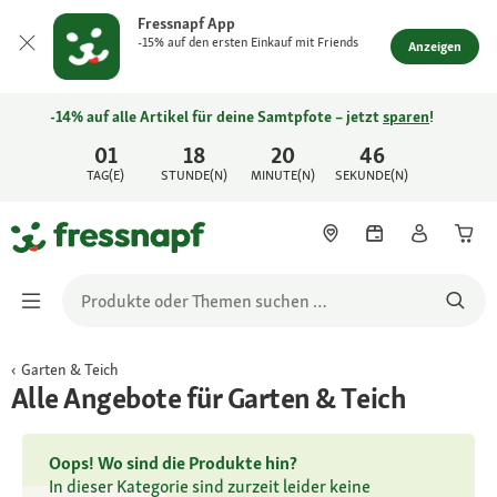
Fressnapf App
-15% auf den ersten Einkauf mit Friends
Anzeigen
-14% auf alle Artikel für deine Samtpfote – jetzt
sparen
!
01
18
20
46
TAG(E)
STUNDE(N)
MINUTE(N)
SEKUNDE(N)
Garten & Teich
Alle Angebote für Garten & Teich
Oops! Wo sind die Produkte hin?
In dieser Kategorie sind zurzeit leider keine