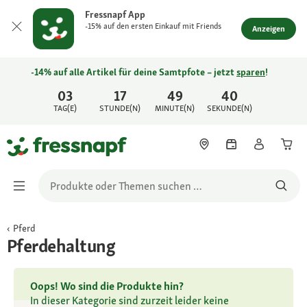
Fressnapf App
-15% auf den ersten Einkauf mit Friends
Anzeigen
-14% auf alle Artikel für deine Samtpfote – jetzt
sparen
!
03
17
49
40
TAG(E)
STUNDE(N)
MINUTE(N)
SEKUNDE(N)
Pferd
Pferdehaltung
Oops! Wo sind die Produkte hin?
In dieser Kategorie sind zurzeit leider keine