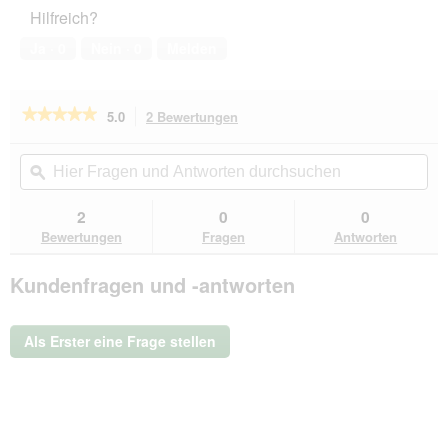
Haustiers,
Hilfreich?
5
von
Ja ·
0
Nein ·
0
Melden
5
★★★★★
★★★★★
5.0
2 Bewertungen
Mit
dieser
5
von
Aktion
Hier
Hie
5
navigierst
Fragen
ϙ
Fra
Sternen.
du
und
un
Bewertungen
zu
Antworten
Ant
2
0
0
lesen
den
durchsuchen
du
für
Bewertungen
Fragen
Antworten
Bewertungen.
DeliBest
Mixpaket
Kundenfragen und -antworten
Hundesnacks
800g
Als Erster eine Frage stellen