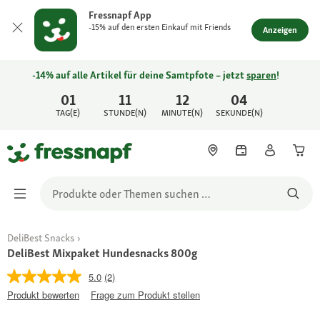
Fressnapf App
-15% auf den ersten Einkauf mit Friends
Anzeigen
-14% auf alle Artikel für deine Samtpfote – jetzt
sparen
!
01
11
12
04
TAG(E)
STUNDE(N)
MINUTE(N)
SEKUNDE(N)
DeliBest Snacks
DeliBest Mixpaket Hundesnacks 800g
5.0
(2)
Produkt bewerten
Frage zum Produkt stellen