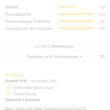
Ge
Gesamt
5.0
★★★★★
★★★★★
Dur
Pro
Produktqualität
5.0
Bew
Dur
5
Pre
Preis-Leistungs-Verhältnis
5.0
Bew
von
Lei
5
Zuf
Zufriedenheit des Haustiers
5.0
5.
Ver
von
des
Dur
5.
Hau
Bew
Dur
5
Bew
1-2 von 2 Bewertungen
von
5
5.
von
≡
Menü
Sortieren nach:
Relevanteste
?
▼
5.
Wen
du
auf
die
folg
★★★★★
★★★★★
Scha
Kerstin H.H.
·
vor einem Jahr
5
klick
von
wird
Verifizierter Online-Kauf
*
der
5
unte
Online-Käufer
*
Sternen.
aufg
Gesunde Leckerlie
Inhal
aktua
Mein Hund liebt diese Snacks,sind auch gut für