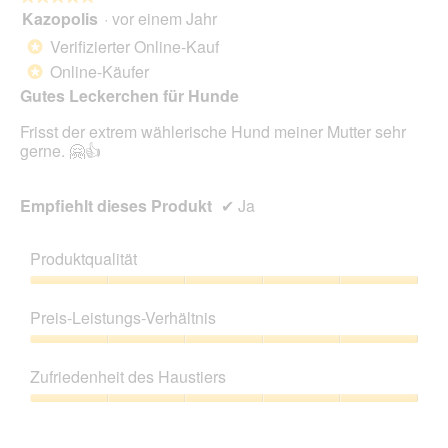
Kazopolis
·
vor einem Jahr
5
von
Verifizierter Online-Kauf
*
5
Online-Käufer
*
Sternen.
Gutes Leckerchen für Hunde
Frisst der extrem wählerische Hund meiner Mutter sehr
gerne. 🤗👍
Empfiehlt dieses Produkt
✔
Ja
Produktqualität
Produktqualität,
5
Preis-Leistungs-Verhältnis
von
5
Preis-
Leistungs-
Zufriedenheit des Haustiers
Verhältnis,
5
Zufriedenheit
von
des
5