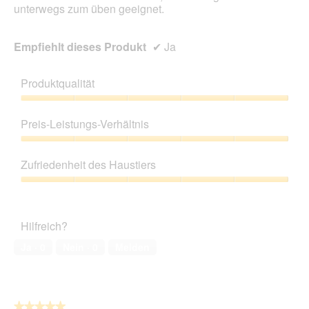
unterwegs zum üben geeignet.
Empfiehlt dieses Produkt
✔
Ja
Produktqualität
Produktqualität,
5
Preis-Leistungs-Verhältnis
von
5
Preis-
Leistungs-
Zufriedenheit des Haustiers
Verhältnis,
5
Zufriedenheit
von
des
5
Haustiers,
Hilfreich?
5
von
Ja ·
0
Nein ·
0
Melden
5
★★★★★
★★★★★