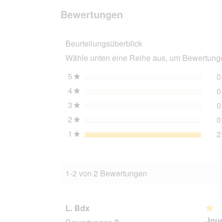
den
suchen
für
Bewertungen.
Europet
Bewertungen
Bernina
D&D
Home
Beurteilungsüberblick
Cord
Emmy
Wähle unten eine Reihe aus, um Bewertungen
5
Sterne
0
★
4
Sterne
0
★
3
Sterne
0
★
2
Sterne
0
★
1
Sterne
2
★
1-2 von 2 Bewertungen
L. Bdx
★★
★★
1
Joue