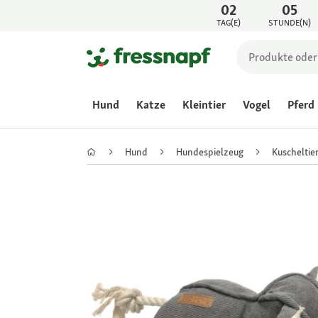
02
05
TAG(E)
STUNDE(N)
Hund
Katze
Kleintier
Vogel
Pferd
Hund
Hundespielzeug
Kuscheltie