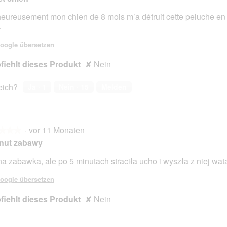
eureusement mon chien de 8 mois m’a détruit cette peluche en
.
en.
oogle übersetzen
iehlt dieses Produkt
✘
Nein
reich?
Ja ·
1
Nein ·
15
Melden
·
vor 11 Monaten
★★★
★★★
nut zabawy
a zabawka, ale po 5 minutach straciła ucho i wyszła z niej wat
en.
oogle übersetzen
iehlt dieses Produkt
✘
Nein