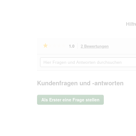
Hilf
★★★★★
★★★★★
1.0
2 Bewertungen
Mit
dieser
1
von
Aktion
Hier
5
navigierst
Fragen
Sternen.
du
und
Bewertungen
zu
Antworten
lesen
den
durchsuchen
Kundenfragen und -antworten
für
Bewertungen.
Europet
Bernina
D&D
Als Erster eine Frage stellen
Home
Cord
Emmy