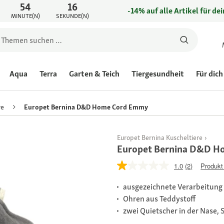
54
16
-14% auf alle Artikel für de
MINUTE(N)
SEKUNDE(N)
Aqua
Terra
Garten & Teich
Tiergesundheit
Für dich
re
Europet Bernina D&D Home Cord Emmy
Europet Bernina Kuscheltiere
Europet Bernina D&D 
1.0
(2)
Produkt
ausgezeichnete Verarbeitung
Ohren aus Teddystoff
zwei Quietscher in der Nase,