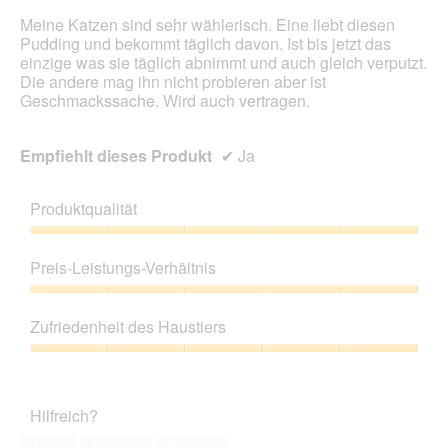
Meine Katzen sind sehr wählerisch. Eine liebt diesen
Pudding und bekommt täglich davon. Ist bis jetzt das
einzige was sie täglich abnimmt und auch gleich verputzt.
Die andere mag ihn nicht probieren aber ist
Geschmackssache. Wird auch vertragen.
Empfiehlt dieses Produkt
✔
Ja
Produktqualität
Produktqualität,
5
Preis-Leistungs-Verhältnis
von
5
Preis-
Leistungs-
Zufriedenheit des Haustiers
Verhältnis,
5
Zufriedenheit
von
des
5
Haustiers,
Hilfreich?
5
von
Ja ·
0
Nein ·
0
Melden