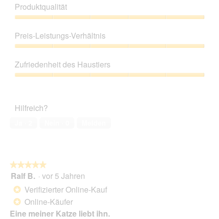
Produktqualität
Produktqualität,
5
Preis-Leistungs-Verhältnis
von
5
Preis-
Leistungs-
Zufriedenheit des Haustiers
Verhältnis,
5
Zufriedenheit
von
des
5
Haustiers,
Hilfreich?
5
von
Ja ·
2
Nein ·
0
Melden
5
★★★★★
★★★★★
Ralf B.
·
vor 5 Jahren
5
von
Verifizierter Online-Kauf
*
5
Online-Käufer
*
Sternen.
Eine meiner Katze liebt ihn.