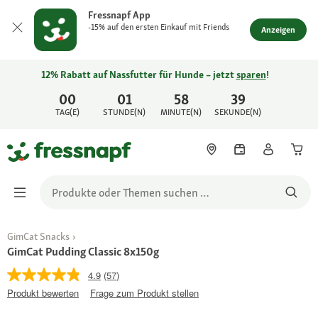
Fressnapf App
-15% auf den ersten Einkauf mit Friends
Anzeigen
12% Rabatt auf Nassfutter für Hunde – jetzt
sparen
!
00
01
58
39
TAG(E)
STUNDE(N)
MINUTE(N)
SEKUNDE(N)
GimCat Snacks
GimCat Pudding Classic 8x150g
4.9
(57)
Produkt bewerten
Frage zum Produkt stellen