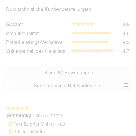
Durchschnittliche Kundenbeurteilungen
Ge
Gesamt
4.9
★★★★★
★★★★★
Dur
Pro
Produktqualität
4.5
Bew
Dur
4.9
Pre
Preis-Leistungs-Verhältnis
4.2
Bew
von
Lei
4.5
Zuf
Zufriedenheit des Haustiers
4.7
5.
Ver
von
des
Dur
5.
Hau
Bew
Dur
4.2
Bew
1-4 von 57 Bewertungen
von
4.7
5.
von
≡
Menü
Sortieren nach:
Relevanteste
?
▼
5.
Wen
du
auf
die
folg
★★★★★
★★★★★
Scha
Schmucky
·
vor 5 Jahren
5
klick
von
wird
Verifizierter Online-Kauf
*
der
5
unte
Online-Käufer
*
Sternen.
aufg