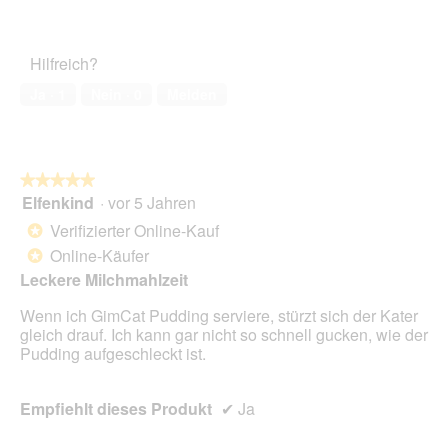
3
Zufriedenheit
von
des
5
Haustiers,
Hilfreich?
5
von
Ja ·
1
Nein ·
0
Melden
5
★★★★★
★★★★★
Elfenkind
·
vor 5 Jahren
5
von
Verifizierter Online-Kauf
*
5
Online-Käufer
*
Sternen.
Leckere Milchmahlzeit
Wenn ich GimCat Pudding serviere, stürzt sich der Kater
gleich drauf. Ich kann gar nicht so schnell gucken, wie der
Pudding aufgeschleckt ist.
Empfiehlt dieses Produkt
✔
Ja