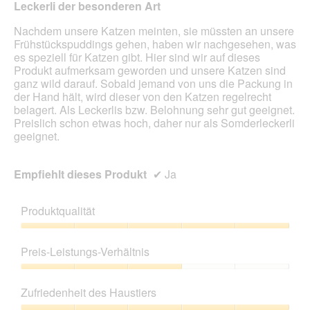
Leckerli der besonderen Art
Inhal
aktua
Nachdem unsere Katzen meinten, sie müssten an unsere
Frühstückspuddings gehen, haben wir nachgesehen, was
es speziell für Katzen gibt. Hier sind wir auf dieses
Produkt aufmerksam geworden und unsere Katzen sind
ganz wild darauf. Sobald jemand von uns die Packung in
der Hand hält, wird dieser von den Katzen regelrecht
belagert. Als Leckerlis bzw. Belohnung sehr gut geeignet.
Preislich schon etwas hoch, daher nur als Somderleckerli
geeignet.
Empfiehlt dieses Produkt
✔
Ja
Produktqualität
Produktqualität,
5
Preis-Leistungs-Verhältnis
von
5
Preis-
Leistungs-
Zufriedenheit des Haustiers
Verhältnis,