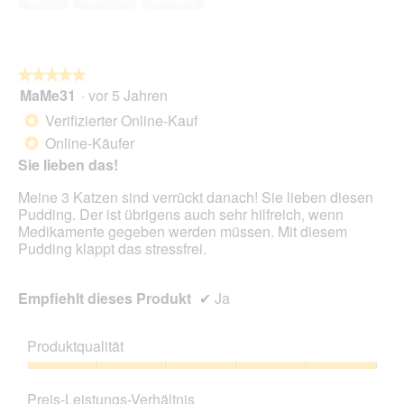
5
★★★★★
★★★★★
MaMe31
·
vor 5 Jahren
5
von
Verifizierter Online-Kauf
*
5
Online-Käufer
*
Sternen.
Sie lieben das!
Meine 3 Katzen sind verrückt danach! Sie lieben diesen
Pudding. Der ist übrigens auch sehr hilfreich, wenn
Medikamente gegeben werden müssen. Mit diesem
Pudding klappt das stressfrei.
Empfiehlt dieses Produkt
✔
Ja
Produktqualität
Produktqualität,
5
Preis-Leistungs-Verhältnis