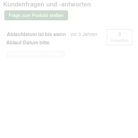
Kundenfragen und -antworten
Classic
8x150g
Frage zum Produkt stellen
Ablaufdatum ist bis wann
·
vor 3 Jahren
0
Antworten
Ablauf Datum bitte
Diese Frage beantworten