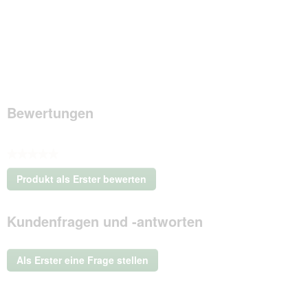
Bewertungen
★★★★★
Kein
Produkt als Erster bewerten
Beurteilungswert
.
Mit
Kundenfragen und -antworten
dieser
Aktion
wird
ein
Als Erster eine Frage stellen
modales
Dialogfeld
geöffnet.