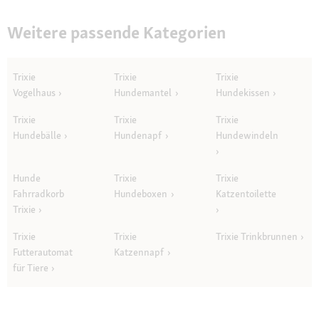
Weitere passende Kategorien
Trixie
Trixie
Trixie
Vogelhaus
Hundemantel
Hundekissen
Trixie
Trixie
Trixie
Hundebälle
Hundenapf
Hundewindeln
Hunde
Trixie
Trixie
Fahrradkorb
Hundeboxen
Katzentoilette
Trixie
Trixie
Trixie
Trixie Trinkbrunnen
Futterautomat
Katzennapf
für Tiere