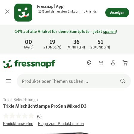
Fressnapf App
-15% auf den ersten Einkauf mit Friends
Anzeigen
-14% auf alle Artikel für deine Samtpfote – jetzt
sparen
!
00
19
36
51
TAG(E)
STUNDE(N)
MINUTE(N)
SEKUNDE(N)
Trixie Beleuchtung
Trixie Mischlichtlampe ProSun Mixed D3
(0)
Produkt bewerten
Frage zum Produkt stellen