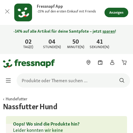
Fressnapf App
-15% auf den ersten Einkauf mit Friends
Anzeigen
-14% auf alle Artikel für deine Samtpfote – jetzt
sparen
!
02
04
50
41
TAG(E)
STUNDE(N)
MINUTE(N)
SEKUNDE(N)
Hundefutter
Nassfutter Hund
Oops! Wo sind die Produkte hin?
Leider konnten wir keine