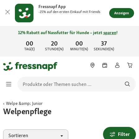
Fressnapf App
-15% auf den ersten Einkauf mit Friends
Anzeigen
12% Rabatt auf Nassfutter für Hunde – jetzt
sparen
!
00
20
00
37
TAG(E)
STUNDE(N)
MINUTE(N)
SEKUNDE(N)
Welpe &amp; Junior
Welpenpflege
Filter
Sortieren