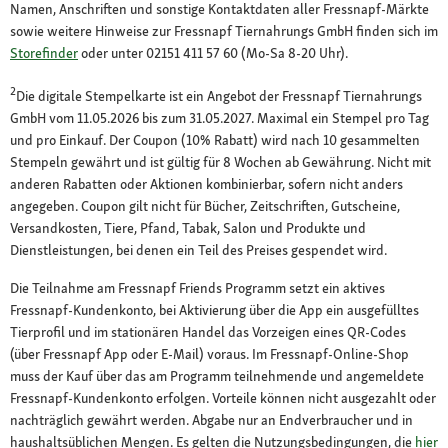
Namen, Anschriften und sonstige Kontaktdaten aller Fressnapf-Märkte
sowie weitere Hinweise zur Fressnapf Tiernahrungs GmbH finden sich im
Storefinder
oder unter 02151 411 57 60 (Mo-Sa 8-20 Uhr).
2
Die digitale Stempelkarte ist ein Angebot der Fressnapf Tiernahrungs
GmbH vom 11.05.2026 bis zum 31.05.2027. Maximal ein Stempel pro Tag
und pro Einkauf. Der Coupon (10% Rabatt) wird nach 10 gesammelten
Stempeln gewährt und ist gültig für 8 Wochen ab Gewährung. Nicht mit
anderen Rabatten oder Aktionen kombinierbar, sofern nicht anders
angegeben. Coupon gilt nicht für Bücher, Zeitschriften, Gutscheine,
Versandkosten, Tiere, Pfand, Tabak, Salon und Produkte und
Dienstleistungen, bei denen ein Teil des Preises gespendet wird.
Die Teilnahme am Fressnapf Friends Programm setzt ein aktives
Fressnapf-Kundenkonto, bei Aktivierung über die App ein ausgefülltes
Tierprofil und im stationären Handel das Vorzeigen eines QR-Codes
(über Fressnapf App oder E-Mail) voraus. Im Fressnapf-Online-Shop
muss der Kauf über das am Programm teilnehmende und angemeldete
Fressnapf-Kundenkonto erfolgen. Vorteile können nicht ausgezahlt oder
nachträglich gewährt werden. Abgabe nur an Endverbraucher und in
haushaltsüblichen Mengen. Es gelten die Nutzungsbedingungen, die
hier