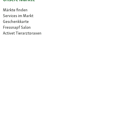
Märkte finden
Services im Markt
Geschenkkarte
Fressnapf Salon
Activet Tierarztpraxen
Über Fressnapf
Über uns
Karriere
Verantwortung
Tierisch Engagiert
Compliance
Marktplatz Partner werden
Presse
Anfahrt
© 2026 Fressnapf Tiernahrungs GmbH