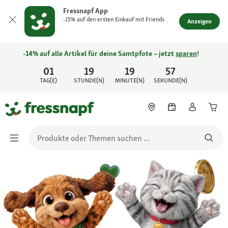
Fressnapf App
-15% auf den ersten Einkauf mit Friends
Anzeigen
-14% auf alle Artikel für deine Samtpfote – jetzt
sparen
!
01
19
19
57
TAG(E)
STUNDE(N)
MINUTE(N)
SEKUNDE(N)