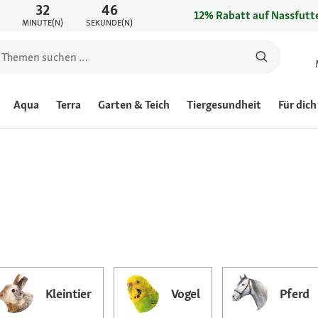
32
46
12% Rabatt auf Nassfutte
MINUTE(N)
SEKUNDE(N)
f
Aqua
Terra
Garten & Teich
Tiergesundheit
Für dich
Kleintier
Vogel
Pferd