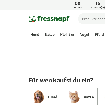
00
16
TAG(E)
STUNDE(N)
Für Neukunden
12% Rabatt au
Hund
Katze
Kleintier
Vogel
Pferd
deine erste
Bestellung
Gutschein einlösen
Für wen kaufst du ein?
Hund
Katze