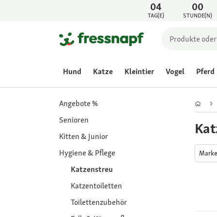
04
00
TAG(E)
STUNDE(N)
Hund
Katze
Kleintier
Vogel
Pferd
Angebote %
Senioren
Kat
Kitten & Junior
Hygiene & Pflege
Mark
Katzenstreu
Katzentoiletten
Toilettenzubehör