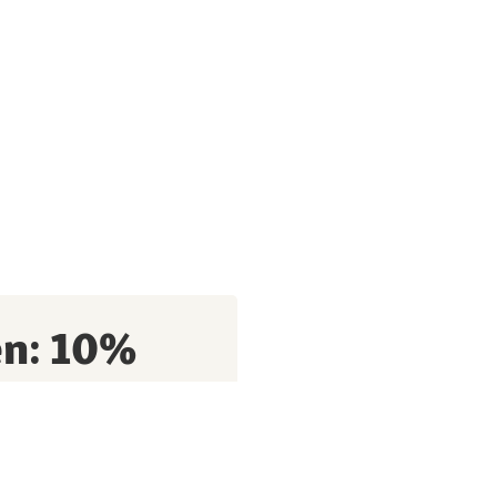
en: 10%
batt*
fitiere von exklusiven
 Tipps rund um deinen