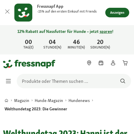
Fressnapf App
-15% auf den ersten Einkauf mit Friends
Anzeigen
12% Rabatt auf Nassfutter für Hunde – jetzt
sparen
!
00
04
46
20
TAG(E)
STUNDE(N)
MINUTE(N)
SEKUNDE(N)
Magazin
Hunde-Magazin
Hundenews
Welthundetag 2023: Die Gewinner
Welthundetag 2023: Hanni ist der