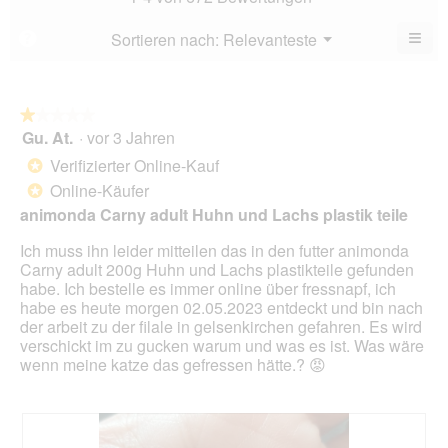
4
5.
von
≡
Menü
Sortieren nach:
Relevanteste
?
▼
5.
Wen
du
auf
die
folg
★★★★★
★★★★★
Scha
Gu. At.
·
vor 3 Jahren
1
klick
von
wird
Verifizierter Online-Kauf
*
der
5
unte
Online-Käufer
*
Sternen.
aufg
animonda Carny adult Huhn und Lachs plastik teile
Inhal
aktua
Ich muss ihn leider mitteilen das in den futter animonda
Carny adult 200g Huhn und Lachs plastikteile gefunden
habe. Ich bestelle es immer online über fressnapf, ich
habe es heute morgen 02.05.2023 entdeckt und bin nach
der arbeit zu der filale in gelsenkirchen gefahren. Es wird
verschickt im zu gucken warum und was es ist. Was wäre
wenn meine katze das gefressen hätte.? 😡