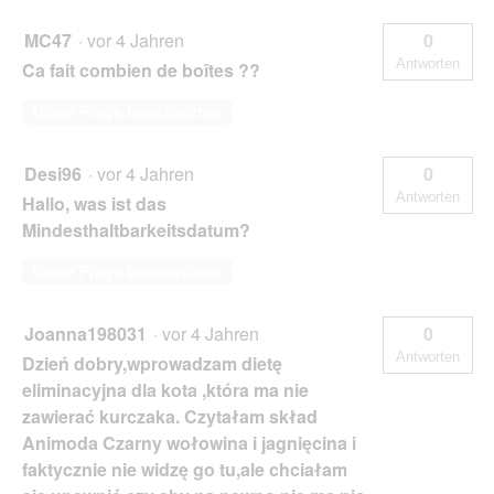
MC47
·
vor 4 Jahren
0
Antworten
Ca fait combien de boîtes ??
Diese Frage beantworten
Desi96
·
vor 4 Jahren
0
Antworten
Hallo, was ist das
Mindesthaltbarkeitsdatum?
Diese Frage beantworten
Joanna198031
·
vor 4 Jahren
0
Antworten
Dzień dobry,wprowadzam dietę
eliminacyjna dla kota ,która ma nie
zawierać kurczaka. Czytałam skład
Animoda Czarny wołowina i jagnięcina i
faktycznie nie widzę go tu,ale chciałam