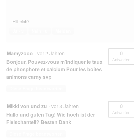
Hilfreich?
Ja ·
3
Nein ·
0
Melden
Mamyzooo
·
vor 2 Jahren
0
Antworten
Bonjour, Pouvez-vous m'indiquer le taux
de phosphore et calcium Pour les boîtes
animons carny svp
Diese Frage beantworten
Mikki von und zu
·
vor 3 Jahren
0
Antworten
Hallo und guten Tag! Wie hoch ist der
Fleischanteil? Besten Dank
Diese Frage beantworten