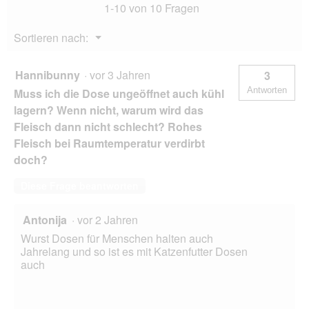
a
1-10 von 10 Fragen
Entenherzen
l
12x200
o
g
Menü
Sortieren nach:
g
▼
f
e
Hannibunny
·
vor 3 Jahren
3
l
Antworten
Muss ich die Dose ungeöffnet auch kühl
d
g
lagern? Wenn nicht, warum wird das
e
Fleisch dann nicht schlecht? Rohes
ö
Fleisch bei Raumtemperatur verdirbt
f
doch?
f
n
e
Diese Frage beantworten
t
.
Antonija
·
vor 2 Jahren
Wurst Dosen für Menschen halten auch
Jahrelang und so ist es mit Katzenfutter Dosen
auch