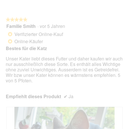
D
,
o
i
p
n
a
a
w
l
★★★★★
★★★★★
s
i
o
Familie Smith
·
vor 5 Jahren
t
r
5
g
r
d
von
Verifizierter Online-Kauf
*
f
o
e
5
Online-Käufer
e
*
p
i
Sternen.
l
s
n
Bestes für die Katz
d
è
m
g
Unser Kater liebt dieses Futter und daher kaufen wir auch
c
o
e
nur ausschließlich diese Sorte. Es enthält alles Wichtige
h
d
ö
ohne zuviel Unwichtiges. Ausserdem ist es Getreidefrei.
e
a
f
Wir bzw unser Kater können es wärmstens empfehlen. 5
l
f
von 5 Pfoten.
e
n
s
e
D
t
Empfiehlt dieses Produkt
✔
Ja
i
.
a
l
o
g
f