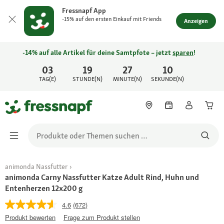
Fressnapf App
-15% auf den ersten Einkauf mit Friends
Anzeigen
-14% auf alle Artikel für deine Samtpfote – jetzt
sparen
!
03
19
27
10
TAG(E)
STUNDE(N)
MINUTE(N)
SEKUNDE(N)
animonda Nassfutter
animonda Carny Nassfutter Katze Adult Rind, Huhn und
Entenherzen 12x200 g
4.6
(672)
Produkt bewerten
Frage zum Produkt stellen