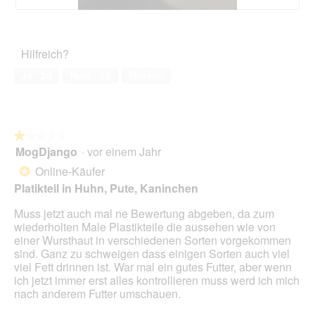
5
t
n
s
.
i
A
F
e
D
o
u
o
t
i
n
s
t
.
a
Hilfreich?
w
2
o
l
i
v
M
Ja ·
20
Nein ·
26
Melden
o
r
e
i
g
d
r
t
f
e
s
d
e
i
v
i
l
n
h
e
★★★★★
★★★★★
d
m
i
s
MogDjango
·
vor einem Jahr
1
g
o
e
e
von
Online-Käufer
e
*
d
d
r
5
ö
a
Platikteil in Huhn, Pute, Kaninchen
e
A
Sternen.
f
l
n
k
f
Muss jetzt auch mal ne Bewertung abgeben, da zum
e
e
t
n
wiederholten Male Plastikteile die aussehen wie von
s
n
i
e
einer Wursthaut in verschiedenen Sorten vorgekommen
D
d
o
t
sind. Ganz zu schweigen dass einigen Sorten auch viel
i
o
n
.
viel Fett drinnen ist. War mal ein gutes Futter, aber wenn
a
s
w
ich jetzt immer erst alles kontrollieren muss werd ich mich
l
e
i
nach anderem Futter umschauen.
o
n
r
g
j
d