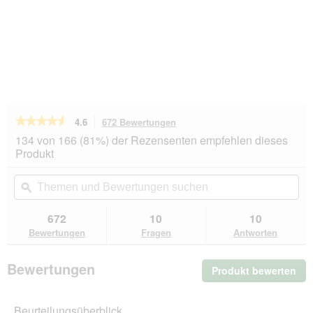
★★★★★
★★★★★
4.6
672 Bewertungen
Mit
dieser
4.6
134 von 166 (81%) der Rezensenten empfehlen dieses
von
Aktion
Produkt
5
navigierst
Sternen.
du
Themen
Th
Bewertungen
zu
und
ϙ
un
lesen
den
Bewertungen
Be
für
Bewertungen.
animonda
suchen
su
672
10
10
Carny
Bewertungen
Fragen
Antworten
Nassfutter
Katze
Adult
Bewertungen
Produkt bewerten
.
Rind,
Huhn
Mit
und
die
Entenherzen
Beurteilungsüberblick
Akt
12x200