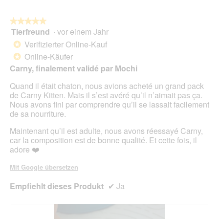
d
o
r
a
t
A
★★★★★
★★★★★
l
o
k
Tierfreund
·
vor einem Jahr
e
5
2
t
s
von
.
i
Verifizierter Online-Kauf
*
D
5
o
Online-Käufer
*
i
Sternen.
n
Carny, finalement validé par Mochi
a
w
l
i
Quand il était chaton, nous avions acheté un grand pack
o
r
de Carny Kitten. Mais il s’est avéré qu’il n’aimait pas ça.
g
d
Nous avons fini par comprendre qu’il se lassait facilement
f
e
de sa nourriture.
e
i
l
n
Maintenant qu’il est adulte, nous avons réessayé Carny,
d
m
car la composition est de bonne qualité. Et cette fois, il
g
o
adore ❤️
e
d
ö
a
Mit Google übersetzen
f
l
f
e
Empfiehlt dieses Produkt
✔
Ja
n
s
e
D
t
i
.