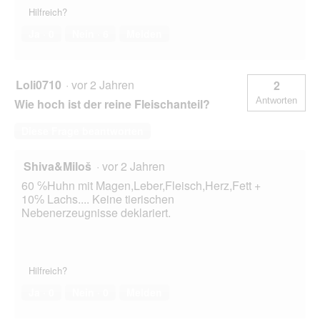
Hilfreich?
Ja ·
0
Nein ·
6
Melden
Loli0710
·
vor 2 Jahren
2
Antworten
Wie hoch ist der reine Fleischanteil?
Diese Frage beantworten
Shiva&Miloš
·
vor 2 Jahren
60 ℅Huhn mit Magen,Leber,Fleisch,Herz,Fett +
10℅ Lachs.... Keine tierischen
Nebenerzeugnisse deklariert.
Hilfreich?
Ja ·
0
Nein ·
0
Melden