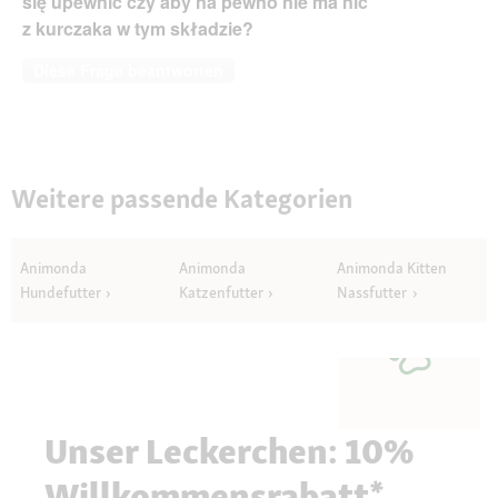
się upewnić czy aby na pewno nie ma nic
z kurczaka w tym składzie?
Diese Frage beantworten
Weitere passende Kategorien
Animonda
Animonda
Animonda Kitten
Hundefutter
Katzenfutter
Nassfutter
Unser Leckerchen: 10%
Willkommensrabatt*