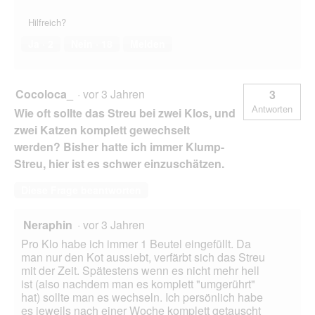
Hilfreich?
Ja ·
2
Nein ·
18
Melden
Cocoloca_
·
vor 3 Jahren
3
Antworten
Wie oft sollte das Streu bei zwei Klos, und
zwei Katzen komplett gewechselt
werden? Bisher hatte ich immer Klump-
Streu, hier ist es schwer einzuschätzen.
Diese Frage beantworten
Neraphin
·
vor 3 Jahren
Pro Klo habe ich immer 1 Beutel eingefüllt. Da
man nur den Kot aussiebt, verfärbt sich das Streu
mit der Zeit. Spätestens wenn es nicht mehr hell
ist (also nachdem man es komplett "umgerührt"
hat) sollte man es wechseln. Ich persönlich habe
es jeweils nach einer Woche komplett getauscht