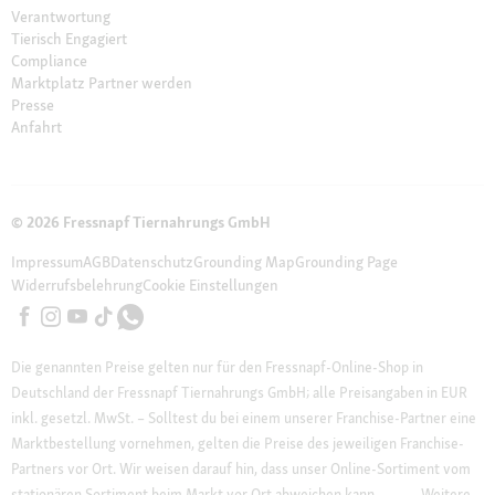
Verantwortung
Tierisch Engagiert
Compliance
Marktplatz Partner werden
Presse
Anfahrt
© 2026 Fressnapf Tiernahrungs GmbH
Impressum
AGB
Datenschutz
Grounding Map
Grounding Page
Widerrufsbelehrung
Cookie Einstellungen
Die genannten Preise gelten nur für den Fressnapf-Online-Shop in
Deutschland der Fressnapf Tiernahrungs GmbH; alle Preisangaben in EUR
inkl. gesetzl. MwSt. – Solltest du bei einem unserer Franchise-Partner eine
Marktbestellung vornehmen, gelten die Preise des jeweiligen Franchise-
Partners vor Ort. Wir weisen darauf hin, dass unser Online-Sortiment vom
stationären Sortiment beim Markt vor Ort abweichen kann.
Weitere