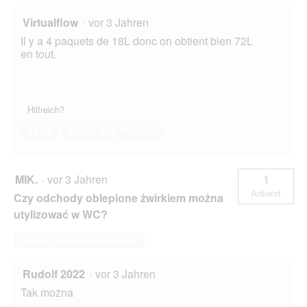
Virtualflow
·
vor 3 Jahren
Il y a 4 paquets de 18L donc on obtient bien 72L
en tout.
Hilfreich?
Ja ·
1
Nein ·
2
Melden
MIK.
·
vor 3 Jahren
1
Antwort
Czy odchody oblepione żwirkiem można
utylizować w WC?
Diese Frage beantworten
Rudolf 2022
·
vor 3 Jahren
Tak można