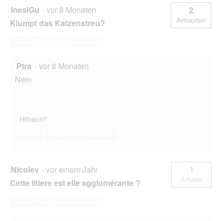
InesiGu
·
vor 8 Monaten
2
Antworten
Klumpt das Katzenstreu?
Diese Frage beantworten
Ptra
·
vor 8 Monaten
Nein
Hilfreich?
Ja ·
0
Nein ·
1
Melden
Nicolev
·
vor einem Jahr
1
Antwort
Cette litiere est elle agglomérante ?
Diese Frage beantworten