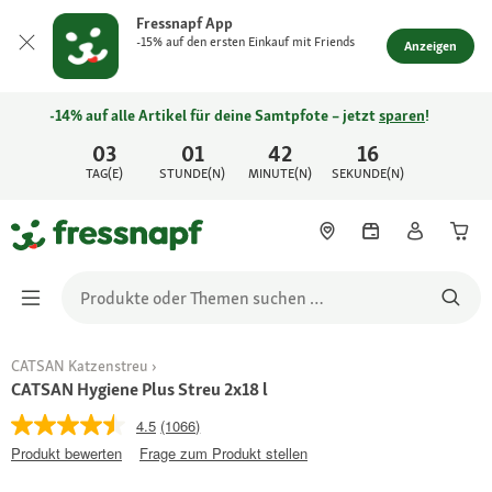
Fressnapf App
-15% auf den ersten Einkauf mit Friends
Anzeigen
-14% auf alle Artikel für deine Samtpfote – jetzt
sparen
!
03
01
42
16
TAG(E)
STUNDE(N)
MINUTE(N)
SEKUNDE(N)
CATSAN Katzenstreu
CATSAN Hygiene Plus Streu 2x18 l
4.5
(1066)
Produkt bewerten
Frage zum Produkt stellen