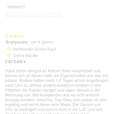
ö
5
a
Haustiers,
b
A
f
Hilfreich?
l
1
e
k
f
e
von
s
t
Ja ·
33
Nein ·
32
Melden
n
s
5
c
i
e
D
h
o
t
i
ä
n
.
a
d
w
l
★★★★★
★★★★★
i
i
o
Scaryscary
·
vor 4 Jahren
g
r
5
g
t
d
von
Verifizierter Online-Kauf
*
f
e
5
Online-Käufer
e
*
i
Sternen.
l
n
CATSAN ♥️
d
m
g
Habe schon einiges an Katzen Streu ausprobiert und
o
e
keines von all denen hatte die Eigenschaften wie das von
d
ö
catsan. Andere hatten nach 1-2 Tagen schon angefangen
a
f
nach Urin zu stinken andere wiederum blieben in den
l
f
Pfötchen der Katzen hängen und lagen überall in der
e
n
Wohnung rum. Bei klumpenden war es nicht wirklich
s
e
klumpig sondern matschig. Das Streu von catsan ist sehr
D
t
ergiebig und reicht daher eine Weile. Der Geruch von
i
.
Urin ist versiegelt und kommt nicht in die Luft. Und seit
a