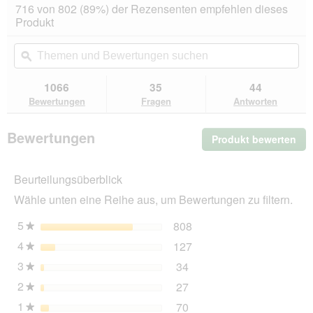
dieser
4.5
716 von 802 (89%) der Rezensenten empfehlen dieses
von
Aktion
Produkt
5
navigierst
Sternen.
du
Themen
Th
Bewertungen
zu
und
ϙ
un
lesen
den
Bewertungen
Be
für
Bewertungen.
CATSAN
suchen
su
1066
35
44
Hygiene
Bewertungen
Fragen
Antworten
Plus
Streu
2x18
Bewertungen
Produkt bewerten
.
l
Mit
die
Beurteilungsüberblick
Akt
wir
Wähle unten eine Reihe aus, um Bewertungen zu filtern.
ein
mo
5
Sterne
808
808 Bewertungen mit 5 
Auswählen, um nach Bewe
★
Dia
4
Sterne
127
geö
127 Bewertungen mit 4 
Auswählen, um nach Bewe
★
3
Sterne
34
34 Bewertungen mit 3 St
Auswählen, um nach Bewer
★
2
Sterne
27
27 Bewertungen mit 2 St
Auswählen, um nach Bewer
★
1
Sterne
70
70 Bewertungen mit 1 St
Auswählen, um nach Bewer
★