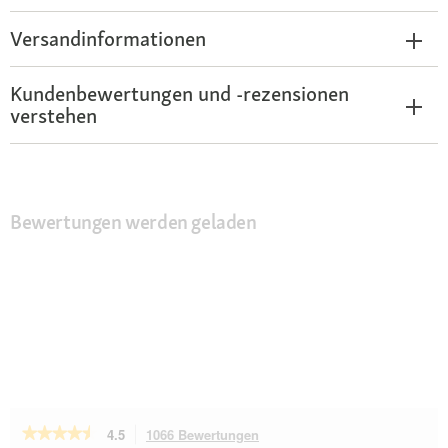
Versandinformationen
Kundenbewertungen und -rezensionen
verstehen
Bewertungen werden geladen
★★★★★
★★★★★
4.5
1066 Bewertungen
Mit