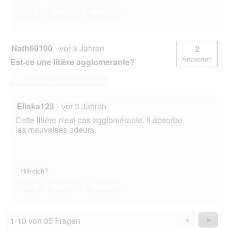
Ja ·
1
Nein ·
5
Melden
Nath60100
·
vor 3 Jahren
2
Antworten
Est-ce une litière agglomerante?
Diese Frage beantworten
Eliska123
·
vor 3 Jahren
Cette litière n'est pas agglomérante. Il absorbe
les mauvaises odeurs.
Hilfreich?
Ja ·
1
Nein ·
2
Melden
1-10 von 35 Fragen
Zurück
◄
Weiter
►