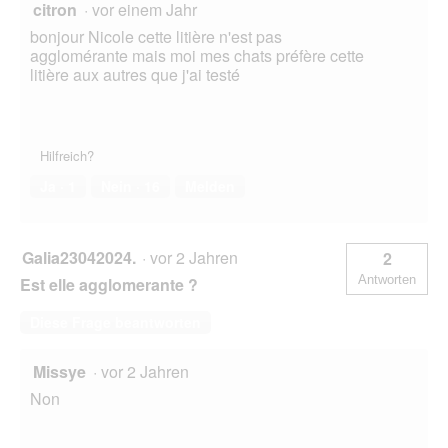
citron
·
vor einem Jahr
bonjour Nicole cette litière n'est pas
agglomérante mais moi mes chats préfère cette
litière aux autres que j'ai testé
Hilfreich?
Ja ·
1
Nein ·
16
Melden
Galia23042024.
·
vor 2 Jahren
2
Antworten
Est elle agglomerante ?
Diese Frage beantworten
Missye
·
vor 2 Jahren
Non