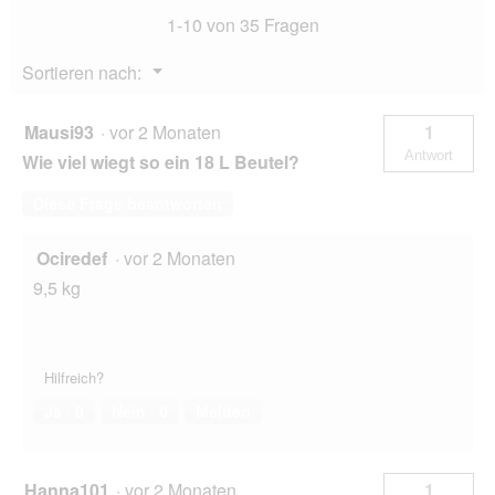
1-10 von 35 Fragen
Menü
Sortieren nach:
▼
Mausi93
·
vor 2 Monaten
1
Antwort
Wie viel wiegt so ein 18 L Beutel?
Diese Frage beantworten
Ociredef
·
vor 2 Monaten
9,5 kg
Hilfreich?
Ja ·
0
Nein ·
0
Melden
Hanna101
·
vor 2 Monaten
1