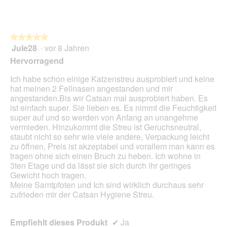
.
i
o
n
w
★★★★★
★★★★★
i
Jule28
·
vor 8 Jahren
r
5
d
von
Hervorragend
e
5
i
Sternen.
Ich habe schon einige Katzenstreu ausprobiert und keine
n
hat meinen 2 Fellnasen angestanden und mir
m
angestanden.Bis wir Catsan mal ausprobiert haben. Es
o
ist einfach super. Sie lieben es. Es nimmt die Feuchtigkeit
d
super auf und so werden von Anfang an unangehme
a
vermieden. Hinzukommt die Streu ist Geruchsneutral,
l
staubt nicht so sehr wie viele andere, Verpackung leicht
e
zu öffnen, Preis ist akzeptabel und vorallem man kann es
s
tragen ohne sich einen Bruch zu heben. Ich wohne in
D
3ten Etage und da lässt sie sich durch ihr geringes
i
Gewicht hoch tragen.
a
Meine Samtpfoten und Ich sind wirklich durchaus sehr
l
zufrieden mir der Catsan Hygiene Streu.
o
g
f
Empfiehlt dieses Produkt
✔
Ja