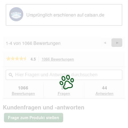
e
l
d
Ursprünglich erschienen auf catsan.de
g
e
ö
f
f
1-4 von 1066 Bewertungen
Zurück
◄
Weiter
►
n
Reviews
Revie
e
t
★★★★★
★★★★★
4.5
1066 Bewertungen
Mit
.
dieser
4.5
von
Aktion
Hier
Hie
5
navigierst
Fragen
ϙ
Fra
Sternen.
du
und
un
Bewertungen
zu
Antworten
Ant
1066
35
44
lesen
den
durchsuchen
du
für
Bewertungen
Fragen
Antworten
Bewertungen.
CATSAN
Hygiene
Kundenfragen und -antworten
Plus
Streu
2x18
Frage zum Produkt stellen
l