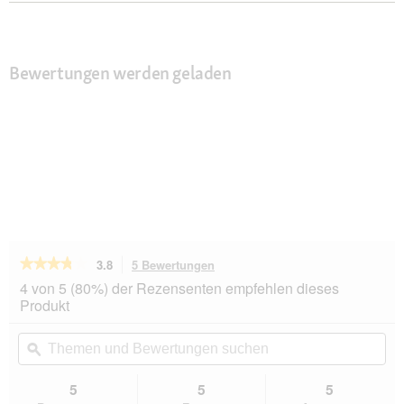
Bewertungen werden geladen
★★★★★
★★★★★
3.8
5 Bewertungen
Mit
dieser
3.8
4 von 5 (80%) der Rezensenten empfehlen dieses
von
Aktion
Produkt
5
navigierst
Sternen.
du
Themen
Th
Bewertungen
zu
und
ϙ
un
lesen
den
Bewertungen
Be
für
Bewertungen.
FEANDREA
suchen
su
5
5
5
Katzenklo