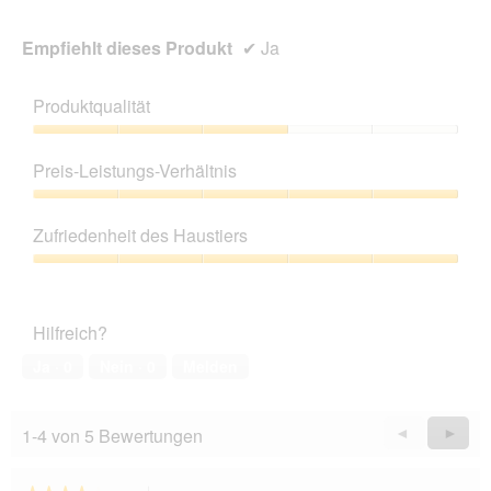
Empfiehlt dieses Produkt
✔
Ja
Produktqualität
Produktqualität,
3
Preis-Leistungs-Verhältnis
von
5
Preis-
Leistungs-
Zufriedenheit des Haustiers
Verhältnis,
5
Zufriedenheit
von
des
5
Haustiers,
Hilfreich?
5
von
Ja ·
0
Nein ·
0
Melden
5
1-4 von 5 Bewertungen
Zurück
◄
Weiter
►
Reviews
Revie