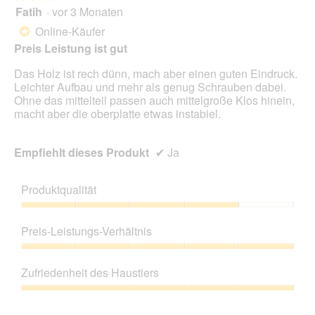
Fatih
·
vor 3 Monaten
4
von
Online-Käufer
*
5
Preis Leistung ist gut
Sternen.
Das Holz ist rech dünn, mach aber einen guten Eindruck.
Leichter Aufbau und mehr als genug Schrauben dabei.
Ohne das mittelteil passen auch mittelgroße Klos hinein,
macht aber die oberplatte etwas instabiel.
Empfiehlt dieses Produkt
✔
Ja
Produktqualität
Produktqualität,
4
Preis-Leistungs-Verhältnis
von
5
Preis-
Leistungs-
Zufriedenheit des Haustiers
Verhältnis,
5
Zufriedenheit
von
des