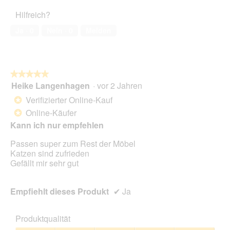
5
Haustiers,
Hilfreich?
5
von
Ja ·
0
Nein ·
0
Melden
5
★★★★★
★★★★★
Heike Langenhagen
·
vor 2 Jahren
5
von
Verifizierter Online-Kauf
*
5
Online-Käufer
*
Sternen.
Kann ich nur empfehlen
Passen super zum Rest der Möbel
Katzen sind zufrieden
Gefällt mir sehr gut
Empfiehlt dieses Produkt
✔
Ja
Produktqualität