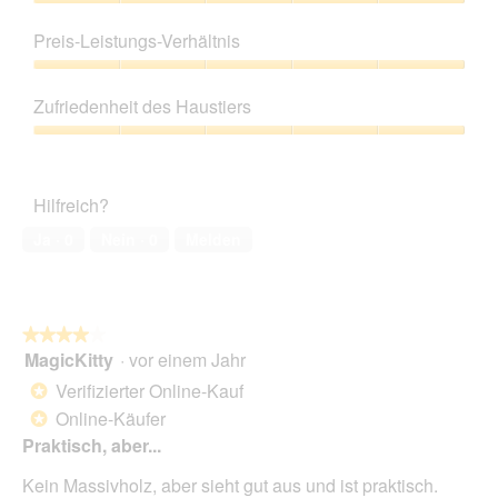
Produktqualität,
5
Preis-Leistungs-Verhältnis
von
5
Preis-
Leistungs-
Zufriedenheit des Haustiers
Verhältnis,
5
Zufriedenheit
von
des
5
Haustiers,
Hilfreich?
5
von
Ja ·
0
Nein ·
0
Melden
5
★★★★★
★★★★★
MagicKitty
·
vor einem Jahr
4
von
Verifizierter Online-Kauf
*
5
Online-Käufer
*
Sternen.
Praktisch, aber...
Kein Massivholz, aber sieht gut aus und ist praktisch.