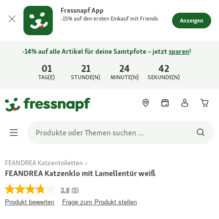
Fressnapf App
-15% auf den ersten Einkauf mit Friends
Anzeigen
-14% auf alle Artikel für deine Samtpfote – jetzt
sparen
!
01
21
24
42
TAG(E)
STUNDE(N)
MINUTE(N)
SEKUNDE(N)
FEANDREA Katzentoiletten
FEANDREA Katzenklo mit Lamellentür weiß
3.8
(5)
Produkt bewerten
Frage zum Produkt stellen