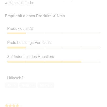
wirklich toll finde.
Empfiehlt dieses Produkt
✘
Nein
Produktqualität
Produktqualität,
1
Preis-Leistungs-Verhältnis
von
5
Preis-
Leistungs-
Zufriedenheit des Haustiers
Verhältnis,
1
Zufriedenheit
von
des
5
Haustiers,
Hilfreich?
4
von
Ja ·
3
Nein ·
1
Melden
5
★★★★★
★★★★★