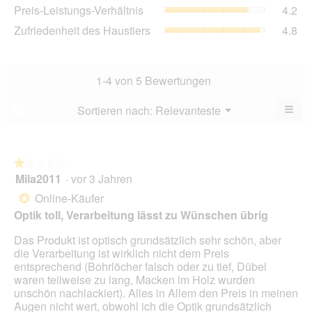
3.8
Pre
Preis-Leistungs-Verhältnis
4.2
Bew
von
Lei
3.6
Zuf
Zufriedenheit des Haustiers
4.8
5.
Ver
von
des
Dur
5.
Hau
Bew
Dur
4.2
Bew
1-4 von 5 Bewertungen
von
4.8
5.
von
≡
Menü
Sortieren nach:
Relevanteste
?
▼
5.
Wen
du
auf
die
folg
★★★★★
★★★★★
Scha
Mila2011
·
vor 3 Jahren
1
klick
von
wird
Online-Käufer
*
der
5
unte
Optik toll, Verarbeitung lässt zu Wünschen übrig
Sternen.
aufg
Inhal
Das Produkt ist optisch grundsätzlich sehr schön, aber
aktua
die Verarbeitung ist wirklich nicht dem Preis
entsprechend (Bohrlöcher falsch oder zu tief, Dübel
waren teilweise zu lang, Macken im Holz wurden
unschön nachlackiert). Alles in Allem den Preis in meinen
Augen nicht wert, obwohl ich die Optik grundsätzlich