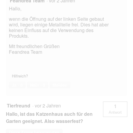
Feandrea Team
·
vor 2 Jahren
Hallo,
wenn die Öffnung auf der linken Seite gebaut
wird, liegen einige Metallteile frei. Dies hat aber
keinen Einfluss auf die Verwendung des
Produkts.
Mit freundlichen Grüßen
Feandrea Team
Hilfreich?
Ja ·
0
Nein ·
0
Melden
Tierfreund
·
vor 2 Jahren
1
Antwort
Hallo, ist das Katzenhaus auch für den
Garten geeignet. Also wasserfest?
Diese Frage beantworten