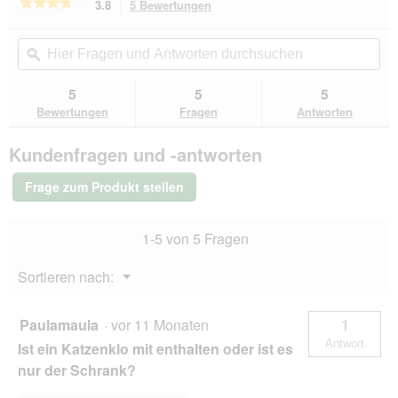
★★★★★
★★★★★
3.8
5 Bewertungen
Mit
dieser
3.8
von
Aktion
Hier
Hie
5
navigierst
Fragen
ϙ
Fra
Sternen.
du
und
un
Bewertungen
zu
Antworten
Ant
5
5
5
lesen
den
durchsuchen
du
für
Bewertungen
Fragen
Antworten
Bewertungen.
FEANDREA
Katzenklo
Kundenfragen und -antworten
mit
Lamellentür
weiß
Frage zum Produkt stellen
1-5 von 5 Fragen
Menü
Sortieren nach:
▼
Paulamaula
·
vor 11 Monaten
1
Antwort
Ist ein Katzenklo mit enthalten oder ist es
nur der Schrank?