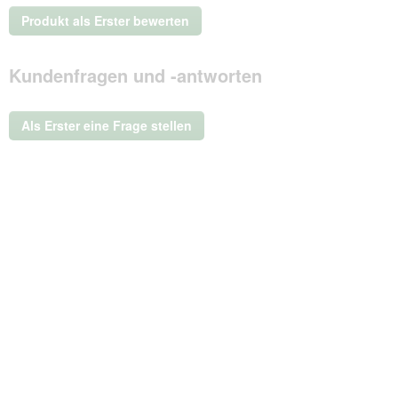
Kein
Produkt als Erster bewerten
Beurteilungswert
.
Mit
Kundenfragen und -antworten
dieser
Aktion
wird
ein
Als Erster eine Frage stellen
modales
Dialogfeld
geöffnet.