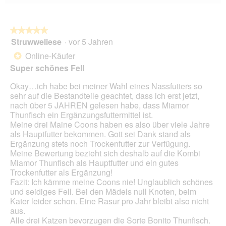
Wen
du
auf
die
folg
★★★★★
★★★★★
Scha
Struwweliese
·
vor 5 Jahren
5
klick
von
wird
Online-Käufer
*
der
5
unte
Super schönes Fell
Sternen.
aufg
Inhal
Okay…ich habe bei meiner Wahl eines Nassfutters so
aktua
sehr auf die Bestandteile geachtet, dass ich erst jetzt,
nach über 5 JAHREN gelesen habe, dass Miamor
Thunfisch ein Ergänzungsfuttermittel ist.
Meine drei Maine Coons haben es also über viele Jahre
als Hauptfutter bekommen. Gott sei Dank stand als
Ergänzung stets noch Trockenfutter zur Verfügung.
Meine Bewertung bezieht sich deshalb auf die Kombi
Miamor Thunfisch als Hauptfutter und ein gutes
Trockenfutter als Ergänzung!
Fazit: Ich kämme meine Coons nie! Unglaublich schönes
und seidiges Fell. Bei den Mädels null Knoten, beim
Kater leider schon. Eine Rasur pro Jahr bleibt also nicht
aus.
Alle drei Katzen bevorzugen die Sorte Bonito Thunfisch.