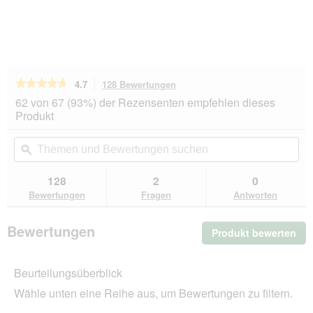
★★★★★
★★★★★
4.7
128 Bewertungen
Mit
dieser
4.7
62 von 67 (93%) der Rezensenten empfehlen dieses
von
Aktion
Produkt
5
navigierst
Sternen.
du
Themen
Th
Bewertungen
zu
und
ϙ
un
lesen
den
Bewertungen
Be
für
Bewertungen.
Miamor
suchen
su
128
2
0
Feine
Bewertungen
Fragen
Antworten
Filets
Naturell
Huhn
Bewertungen
Produkt bewerten
.
12x156
g
Mit
die
Beurteilungsüberblick
Akt
wir
Wähle unten eine Reihe aus, um Bewertungen zu filtern.
ein
mo