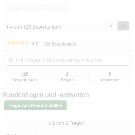
o
k
von
1
t
Ja ·
0
Nein ·
6
Melden
5
.
i
o
n
1-4 von 128 Bewertungen
Zurück
◄
Weiter
►
w
Reviews
Revie
i
r
★★★★★
★★★★★
4.7
128 Bewertungen
Mit
d
dieser
4.7
e
von
Aktion
Hier
Hie
i
5
navigierst
Fragen
ϙ
Fra
n
Sternen.
du
und
un
m
Bewertungen
zu
Antworten
Ant
128
2
0
lesen
o
den
durchsuchen
du
für
Bewertungen
Fragen
Antworten
d
Bewertungen.
Miamor
a
Feine
l
Kundenfragen und -antworten
Filets
e
Naturell
s
Huhn
Frage zum Produkt stellen
12x156
D
g
i
a
1-2 von 2 Fragen
l
o