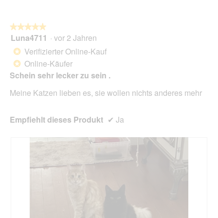
n
d
g
i
z
e
★★★★★
★★★★★
u
s
Luna4711
·
vor 2 Jahren
5
F
e
von
Verifizierter Online-Kauf
*
o
r
5
Online-Käufer
t
A
*
Sternen.
o
k
Schein sehr lecker zu sein .
1
t
.
i
Meine Katzen lieben es, sie wollen nichts anderes mehr
o
n
Empfiehlt dieses Produkt
✔
Ja
w
i
r
d
e
i
n
m
o
d
a