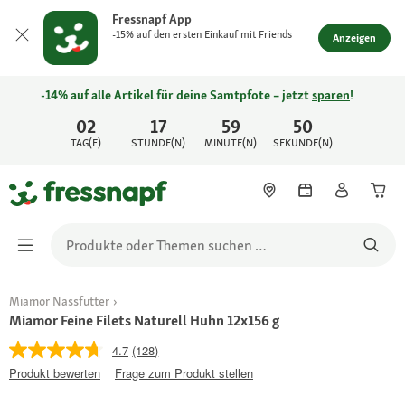
Fressnapf App
-15% auf den ersten Einkauf mit Friends
Anzeigen
-14% auf alle Artikel für deine Samtpfote – jetzt
sparen
!
02
17
59
50
TAG(E)
STUNDE(N)
MINUTE(N)
SEKUNDE(N)
Miamor Nassfutter
Miamor Feine Filets Naturell Huhn 12x156 g
4.7
(128)
Produkt bewerten
Frage zum Produkt stellen