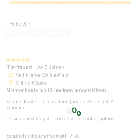
Verhältnis,
m
i
s
g
4
o
Zufriedenheit
e
e
e
von
d
des
r
ö
5
a
Haustiers,
A
f
Hilfreich?
l
5
k
f
e
von
t
Ja ·
9
Nein ·
7
Melden
n
s
5
i
e
D
o
t
i
n
.
a
w
l
★★★★★
★★★★★
i
o
Tierfreund
·
vor 5 Jahren
r
5
g
d
von
Verifizierter Online-Kauf
*
f
e
5
Online-Käufer
e
*
i
Sternen.
l
Miamor kaufe ich für meinen jungen Kitten..
n
d
m
Miamor kaufe ich für meinen jungen Kitten.. mit 3
g
o
Monaten.
e
d
ö
a
Es schmeckt ihr gut... Futterschale sauber geleert.
f
l
f
e
n
s
Empfiehlt dieses Produkt
✔
Ja
e
D