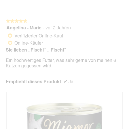
.
i
o
n
w
★★★★★
★★★★★
i
Angelina - Marie
·
vor 2 Jahren
r
5
d
von
Verifizierter Online-Kauf
*
e
5
Online-Käufer
*
i
Sternen.
n
Sie lieben „Fischi“ „ Fischi“
m
Ein hochwertiges Futter, was sehr gerne von meinen 6
o
Katzen gegessen wird.
d
a
l
Empfiehlt dieses Produkt
✔
Ja
e
s
D
i
a
l
o
g
f