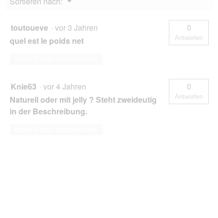
Menü
Sortieren nach:
g
▼
f
e
toutoueve
·
vor 3 Jahren
0
l
Antworten
quel est le poids net
d
g
Diese Frage beantworten
e
ö
f
Knie63
·
vor 4 Jahren
0
f
n
Antworten
Naturell oder mit jelly ? Steht zweideutig
e
in der Beschreibung.
t
.
Diese Frage beantworten