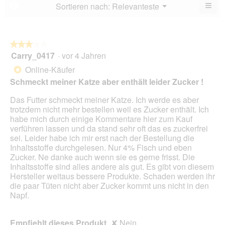
von
≡
Menü
Sortieren nach:
Relevanteste
?
▼
5.
Wen
du
auf
die
folg
★★★★★
★★★★★
Scha
Carry_0417
·
vor 4 Jahren
3
klick
von
wird
Online-Käufer
*
der
5
unte
Schmeckt meiner Katze aber enthält leider Zucker !
Sternen.
aufg
Inhal
Das Futter schmeckt meiner Katze. Ich werde es aber
aktua
trotzdem nicht mehr bestellen weil es Zucker enthält. Ich
habe mich durch einige Kommentare hier zum Kauf
verführen lassen und da stand sehr oft das es zuckerfrei
sei. Leider habe ich mir erst nach der Bestellung die
Inhaltsstoffe durchgelesen. Nur 4% Fisch und eben
Zucker. Ne danke auch wenn sie es gerne frisst. Die
Inhaltsstoffe sind alles andere als gut. Es gibt von diesem
Hersteller weitaus bessere Produkte. Schaden werden ihr
die paar Tüten nicht aber Zucker kommt uns nicht in den
Napf.
Empfiehlt dieses Produkt
✘
Nein