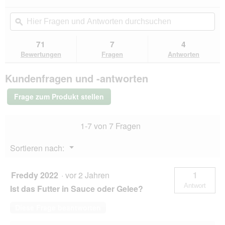
dieser
g
4.4
von
Aktion
Hier
Hie
e
5
navigierst
Fragen
ϙ
Fra
ö
Sternen.
du
und
un
f
Bewertungen
zu
Antworten
Ant
f
71
7
4
lesen
den
durchsuchen
du
n
für
Bewertungen
Fragen
Antworten
Bewertungen.
PREMIERE
e
Tender
t
Kundenfragen und -antworten
Stripes
.
Nassfutter
Katze
Frage zum Produkt stellen
Adult
Truthahn
112x85
1-7 von 7 Fragen
g
Menü
Sortieren nach:
▼
Freddy 2022
·
vor 2 Jahren
1
Antwort
Ist das Futter in Sauce oder Gelee?
Diese Frage beantworten