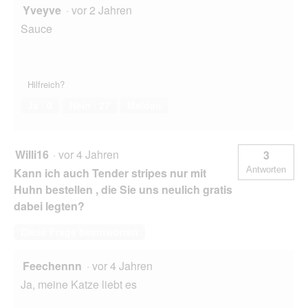
Yveyve
·
vor 2 Jahren
Sauce
Hilfreich?
Ja ·
0
Nein ·
27
Melden
Willi16
·
vor 4 Jahren
3
Antworten
Kann ich auch Tender stripes nur mit
Huhn bestellen , die Sie uns neulich gratis
dabei legten?
Diese Frage beantworten
Feechennn
·
vor 4 Jahren
Ja, meine Katze liebt es