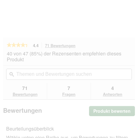
★★★★★
★★★★★
4.4
71 Bewertungen
Mit
dieser
4.4
40 von 47 (85%) der Rezensenten empfehlen dieses
von
Aktion
Produkt
5
navigierst
Sternen.
du
Themen
Th
Bewertungen
zu
und
ϙ
un
lesen
den
Bewertungen
Be
für
Bewertungen.
PREMIERE
suchen
su
71
7
4
Tender
Bewertungen
Fragen
Antworten
Stripes
Nassfutter
Katze
Bewertungen
Produkt bewerten
.
Adult
Truthahn
Mit
112x85
die
g
Beurteilungsüberblick
Akt
wir
Wähle unten eine Reihe aus, um Bewertungen zu filtern.