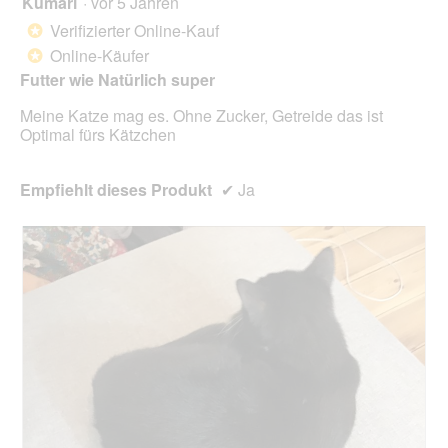
Kumari
·
vor 5 Jahren
r
d
von
Verifizierter Online-Kauf
*
e
5
Online-Käufer
*
i
Sternen.
n
Futter wie Natürlich super
m
Meine Katze mag es. Ohne Zucker, Getreide das ist
o
Optimal fürs Kätzchen
d
a
l
Empfiehlt dieses Produkt
✔
Ja
e
s
D
i
a
l
o
g
f
e
l
d
g
e