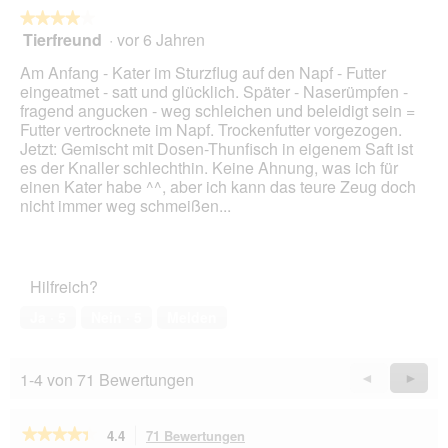
w
★★★★★
★★★★★
i
Tierfreund
·
vor 6 Jahren
r
4
d
von
Am Anfang - Kater im Sturzflug auf den Napf - Futter
e
5
eingeatmet - satt und glücklich. Später - Naserümpfen -
i
Sternen.
fragend angucken - weg schleichen und beleidigt sein =
n
Futter vertrocknete im Napf. Trockenfutter vorgezogen.
m
Jetzt: Gemischt mit Dosen-Thunfisch in eigenem Saft ist
o
es der Knaller schlechthin. Keine Ahnung, was ich für
d
einen Kater habe ^^, aber ich kann das teure Zeug doch
a
nicht immer weg schmeißen...
l
e
s
D
Hilfreich?
i
a
Ja ·
5
Nein ·
5
Melden
l
o
g
1-4 von 71 Bewertungen
Zurück
◄
Weiter
►
f
Reviews
Revie
e
l
★★★★★
★★★★★
4.4
71 Bewertungen
Mit
d