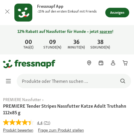
Fressnapf App
-15% auf den ersten Einkauf mit Friends
Anzeigen
12% Rabatt auf Nassfutter für Hunde – jetzt
sparen
!
00
09
36
38
TAG(E)
STUNDE(N)
MINUTE(N)
SEKUNDE(N)
PREMIERE Nassfutter
PREMIERE Tender Stripes Nassfutter Katze Adult Truthahn
112x85 g
4.4
(71)
Produkt bewerten
Frage zum Produkt stellen