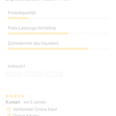
Produktqualität
Produktqualität,
1
Preis-Leistungs-Verhältnis
von
5
Preis-
Leistungs-
Zufriedenheit des Haustiers
Verhältnis,
3
Zufriedenheit
von
des
5
Haustiers,
Hilfreich?
4
von
Ja ·
16
Nein ·
29
Melden
5
★★★★★
★★★★★
Kumari
·
vor 5 Jahren
5
von
Verifizierter Online-Kauf
*
5
Online-Käufer
*
Sternen.