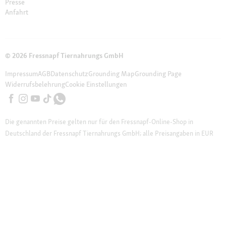
Presse
Anfahrt
© 2026 Fressnapf Tiernahrungs GmbH
Impressum
AGB
Datenschutz
Grounding Map
Grounding Page
Widerrufsbelehrung
Cookie Einstellungen
Die genannten Preise gelten nur für den Fressnapf-Online-Shop in
Deutschland der Fressnapf Tiernahrungs GmbH; alle Preisangaben in EUR
inkl. gesetzl. MwSt. – Solltest du bei einem unserer Franchise-Partner eine
Marktbestellung vornehmen, gelten die Preise des jeweiligen Franchise-
Partners vor Ort. Wir weisen darauf hin, dass unser Online-Sortiment vom
stationären Sortiment beim Markt vor Ort abweichen kann.
Weitere
Hinweise (*):
* Gutschein ist nicht mit Aktionsware und anderen Gutscheinen
kombinierbar. Gutschein gilt nicht bei telefonischer Bestellung und nicht