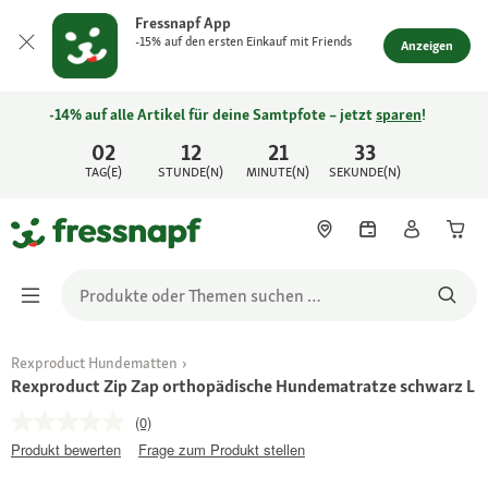
Fressnapf App
-15% auf den ersten Einkauf mit Friends
Anzeigen
-14% auf alle Artikel für deine Samtpfote – jetzt
sparen
!
02
12
21
33
TAG(E)
STUNDE(N)
MINUTE(N)
SEKUNDE(N)
Rexproduct Hundematten
Rexproduct Zip Zap orthopädische Hundematratze schwarz L
(0)
Produkt bewerten
Frage zum Produkt stellen