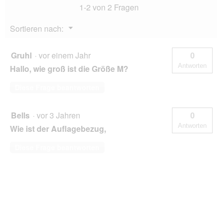
1-2 von 2 Fragen
Menü
Sortieren nach:
▼
Gruhl
·
vor einem Jahr
0
Antworten
Hallo, wie groß ist die Größe M?
Diese Frage beantworten
Bells
·
vor 3 Jahren
0
Antworten
Wie ist der Auflagebezug,
Diese Frage beantworten