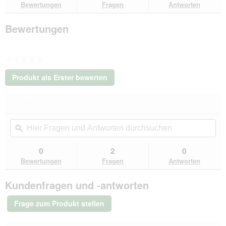
Bewertungen
Fragen
Antworten
orthopädische
Hundematratze
schwarz
Bewertungen
L
★★★★★
Kein
Produkt als Erster bewerten
Beurteilungswert
.
Mit
★★★★★
★★★★★
dieser
Kein
Aktion
Hier
Hie
Beurteilungswert
wird
Fragen
ϙ
Fra
für
ein
Rexproduct
und
un
modales
Zip
Antworten
Ant
0
2
0
Dialogfeld
Zap
durchsuchen
du
Bewertungen
Fragen
Antworten
orthopädische
geöffnet.
Hundematratze
schwarz
Kundenfragen und -antworten
L
Frage zum Produkt stellen