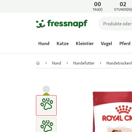
00
02
TAG(E)
STUNDE(N)
Hund
Katze
Kleintier
Vogel
Pferd
Hund
Hundefutter
Hundetrockenf