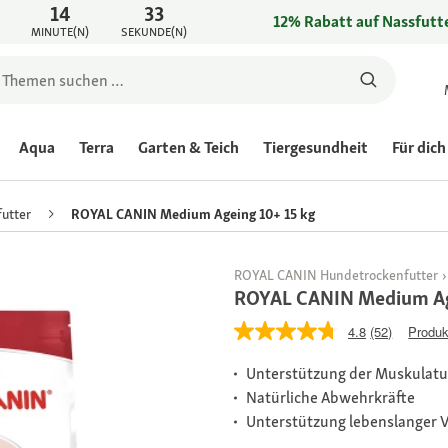
14
33
12% Rabatt auf Nassfutte
MINUTE(N)
SEKUNDE(N)
Aqua
Terra
Garten & Teich
Tiergesundheit
Für dich
utter
ROYAL CANIN Medium Ageing 10+ 15 kg
ROYAL CANIN Hundetrockenfutter
ROYAL CANIN Medium Ag
4.8
(52)
Produk
Unterstützung der Muskulatu
Natürliche Abwehrkräfte
Unterstützung lebenslanger Vi