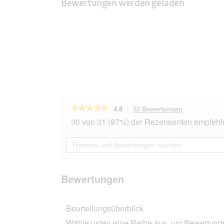
Bewertungen werden geladen
★★★★★
★★★★★
4.8
52 Bewertungen
Mit
dieser
4.8
30 von 31 (97%) der Rezensenten empfehl
von
Aktion
5
navigierst
Themen
Sternen.
du
und
Bewertungen
zu
Bewertungen
lesen
den
suchen
für
Bewertungen
ROYAL
Bewertungen
CANIN
Medium
Ageing
Beurteilungsüberblick
10+
15
Wähle unten eine Reihe aus, um Bewertungen
kg