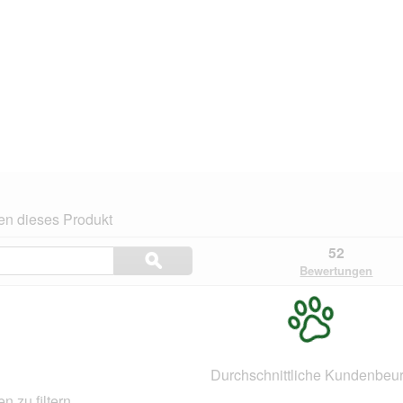
en dieses Produkt
Themen
52
ϙ
und
Suchen
Bewertungen
Bewertungen
suchen
.
Durchschnittliche Kundenbeur
 zu filtern.