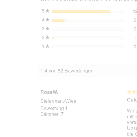
5
Sterne
4
★
4
Sterne
9
★
3
Sterne
0
★
2
Sterne
1
★
1
Sterne
0
★
1-4 von 52 Bewertungen
RoseW.
★★
★★
5
Gute
Steiermark/Wies
von
Bewertung
1
Wir 
5
Stimmen
7
mitt
Stern
vert
Unse
die 