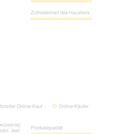
5
Preis-
Leistungs-
Zufriedenheit des Haustiers
Verhältnis,
5
Zufriedenheit
von
des
5
Haustiers,
5
von
5
fizierter Online-Kauf
Online-Käufer
*
(wcześniej
Produktqualität
ości. Jest