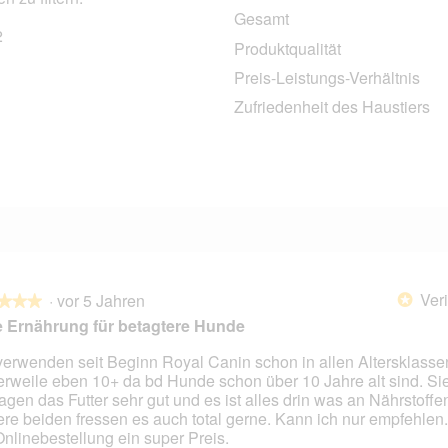
Gesamt
2
42 Bewertungen mit 5 Sternen.
Auswählen, um nach Bewertungen mit 5 Sternen zu filtern.
Produktqualität
9 Bewertungen mit 4 Sternen.
Auswählen, um nach Bewertungen mit 4 Sternen zu filtern.
Preis-Leistungs-Verhältnis
0 Bewertungen mit 3 Sternen.
Auswählen, um nach Bewertungen mit 3 Sternen zu filtern.
Zufriedenheit des Haustiers
1 Bewertung mit 2 Sternen.
Auswählen, um nach Bewertungen mit 2 Sternen zu filtern.
0 Bewertungen mit 1 Stern.
Auswählen, um nach Bewertungen mit 1 Stern zu filtern.
Veri
·
vor 5 Jahren
*
★★★
★★★
 Ernährung für betagtere Hunde
verwenden seit Beginn Royal Canin schon in allen Altersklasse
lerweile eben 10+ da bd Hunde schon über 10 Jahre alt sind. Si
en.
ragen das Futter sehr gut und es ist alles drin was an Nährstoffen
re beiden fressen es auch total gerne. Kann ich nur empfehlen
Onlinebestellung ein super Preis.