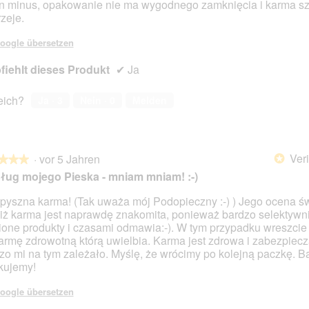
n minus, opakowanie nie ma wygodnego zamknięcia i karma s
rzeje.
oogle übersetzen
iehlt dieses Produkt
✔
Ja
reich?
Ja ·
3
Nein ·
0
Melden
Veri
·
vor 5 Jahren
*
★★★
★★★
ug mojego Pieska - mniam mniam! :-)
pyszna karma! (Tak uważa mój Podopieczny :-) ) Jego ocena ś
 iż karma jest naprawdę znakomita, ponieważ bardzo selektywn
en.
ione produkty i czasami odmawia:-). W tym przypadku wreszcie t
armę zdrowotną którą uwielbia. Karma jest zdrowa i zabezpiecz
zo mi na tym zależało. Myślę, że wrócimy po kolejną paczkę. B
kujemy!
oogle übersetzen