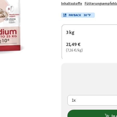
Inhaltsstoffe
Fütterungsempfehl
PAYBACK
30 °P
3 kg
21,49 €
(7,16 €/kg)
1x
In