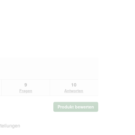
9
10
Fragen
Antworten
Produkt bewerten
.
Mit
dieser
Aktion
teilungen
wird