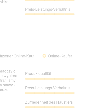
zybko
Produktqualität,
5
Preis-Leistungs-Verhältnis
von
5
Preis-
Leistungs-
Verhältnis,
5
von
5
fizierter Online-Kauf
Online-Käufer
*
wiadczy o
Produktqualität
ie wybiera
rafiliśmy
Produktqualität,
a stawy -
5
Preis-Leistungs-Verhältnis
ardzo
von
5
Preis-
Leistungs-
Zufriedenheit des Haustiers
Verhältnis,