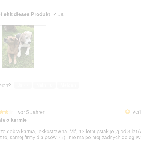
iehlt dieses Produkt
✔
Ja
reich?
Ja ·
7
Nein ·
0
Melden
Veri
·
vor 5 Jahren
*
★★★
★★★
ia o karmie
zo dobra karma, lekkostrawna. Mój 13 letni psiak je ją od 3 lat 
 z tej samej firmy dla psów 7+) i nie ma po niej żadnych dolegliw
en.