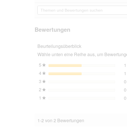
Aktion
5
navigierst
Themen
Sternen.
du
und
Bewertungen
zu
Bewertungen
lesen
den
suchen
für
Bewertungen.
THE
Bewertungen
DOG
IDEA
Regenmantel
Beurteilungsüberblick
Duke
Orange
Wähle unten eine Reihe aus, um Bewertungen
M
5
Sterne
1
★
4
Sterne
1
★
3
Sterne
0
★
2
Sterne
0
★
1
Sterne
0
★
1-2 von 2 Bewertungen