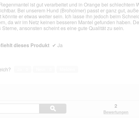
Regenmantel ist gut verarbeitet und in Orange bei schlechtem W
sichtbar. Bei unserem Hund (Broholmer) passt er ganz gut, auße
en.
t könnte er etwas weiter sein. Ich lasse ihn jedoch beim Schnei
rn, da wir im Netz keinen besseren Mantel gefunden haben. 
4 Sterne, ansonsten scheint es eine gute Qualität zu sein.
iehlt dieses Produkt
✔
Ja
reich?
Ja ·
0
Nein ·
0
Melden
Hier
2
ϙ
Fragen
Suchen
Bewertungen
und
Antworten
durchsuchen