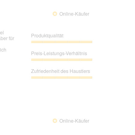
du
auf
die
Online-Käufer
*
folgende
Schaltfläche
klickst,
wird
el
der
Produktqualität
unten
ber für
aufgeführte
Inhalt
Produktqualität,
ich
aktualisiert.
5
Preis-Leistungs-Verhältnis
von
5
Preis-
Leistungs-
Zufriedenheit des Haustiers
Verhältnis,
5
Zufriedenheit
von
des
5
Haustiers,
5
von
5
Online-Käufer
*