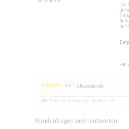
Stimmen
0
Der 
5
gut 
Stern
Brus
ände
nur 
Empf
Hilf
★★★★★
★★★★★
4.5
2 Bewertungen
Mit
dieser
4.5
von
Aktion
Hier
5
navigierst
Fragen
Sternen.
du
und
Bewertungen
zu
Antworten
lesen
den
durchsuchen
Kundenfragen und -antworten
für
Bewertungen.
THE
DOG