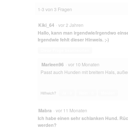
IDEA
1-3 von 3 Fragen
Regenmantel
Duke
Orange
M
Kiki_64
·
vor 2 Jahren
Hallo, kann man irgendwie/irgendwo eins
Irgendwie fehlt dieser Hinweis. ;-)
Diese Frage beantworten
Marleen96
·
vor 10 Monaten
Passt auch Hunden mit breitem Hals, auße
Ja ·
0
Nein ·
0
Melden
Hilfreich?
Mabra
·
vor 11 Monaten
Ich habe einen sehr schlanken Hund. Rüc
werden?