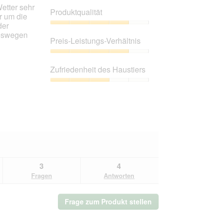
etter sehr
Produktqualität
r um die
der
Produktqualität,
Deswegen
4
Preis-Leistungs-Verhältnis
von
5
Preis-
Leistungs-
Zufriedenheit des Haustiers
Verhältnis,
4
Zufriedenheit
von
des
5
Haustiers,
3
von
5
3
4
Fragen
Antworten
Frage zum Produkt stellen