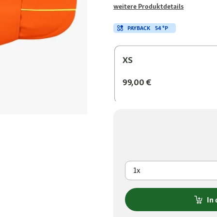
weitere Produktdetails
PAYBACK
54 °P
XS
99,00 €
1x
In