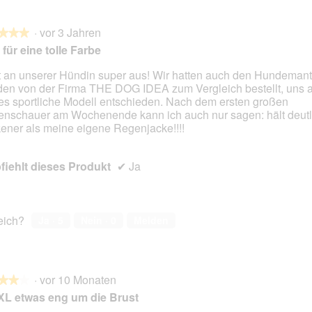
·
vor 3 Jahren
★★★
★★★
für eine tolle Farbe
t an unserer Hündin super aus! Wir hatten auch den Hundemant
en von der Firma THE DOG IDEA zum Vergleich bestellt, uns a
en.
es sportliche Modell entschieden. Nach dem ersten großen
nschauer am Wochenende kann ich auch nur sagen: hält deutl
kener als meine eigene Regenjacke!!!!
iehlt dieses Produkt
✔
Ja
reich?
Ja ·
5
Nein ·
0
Melden
·
vor 10 Monaten
★★★
★★★
XL etwas eng um die Brust