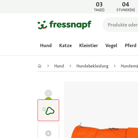
03
04
TAG(E)
STUNDE(N)
Hund
Katze
Kleintier
Vogel
Pferd
Hund
Hundebekleidung
Hundemä