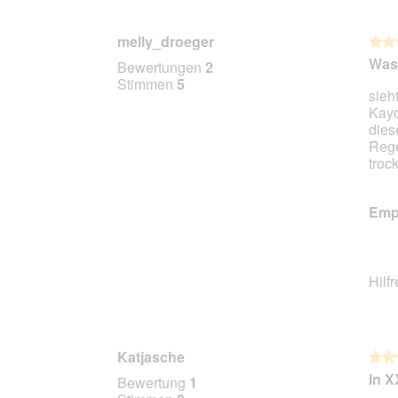
melly_droeger
★★
★★
5
Was 
Bewertungen
2
von
Stimmen
5
sieh
5
Kayd
Stern
dies
Rege
troc
Empf
Hilf
Katjasche
★★
★★
4
In X
Bewertung
1
von