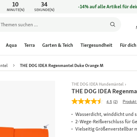
10
34
-14% auf alle Artikel für de
MINUTE(N)
SEKUNDE(N)
Aqua
Terra
Garten & Teich
Tiergesundheit
Für dich
ntel
THE DOG IDEA Regenmantel Duke Orange M
THE DOG IDEA Hundemäntel
THE DOG IDEA Regenma
4.5
(2)
Produkt
Wasserdicht, winddicht und 
2-Wege-Reißverschluss für Ge
Vielseitig Größenverstellbar 