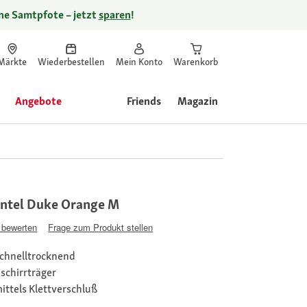
ine Samtpfote – jetzt
sparen
!
Märkte
Wiederbestellen
Mein Konto
Warenkorb
Angebote
Friends
Magazin
ntel Duke Orange M
 bewerten
Frage zum Produkt stellen
schnelltrocknend
schirrträger
mittels Klettverschluß