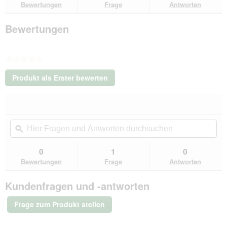
Bewertungen
Frage
Antworten
schwarz
7
m,
Bewertungen
7
m,
70
cm
★★★★★
Kein
Produkt als Erster bewerten
Beurteilungswert
.
Mit
★★★★★
★★★★★
dieser
Kein
Aktion
Hier
Hie
Beurteilungswert
wird
Fragen
ϙ
Fra
für
ein
VidaXL
und
un
modales
Hundezwinger
Antworten
Ant
0
1
0
Dialogfeld
Stahl
durchsuchen
du
Bewertungen
Frage
Antworten
schwarz
geöffnet.
7
m,
Kundenfragen und -antworten
7
m,
Frage zum Produkt stellen
70
cm