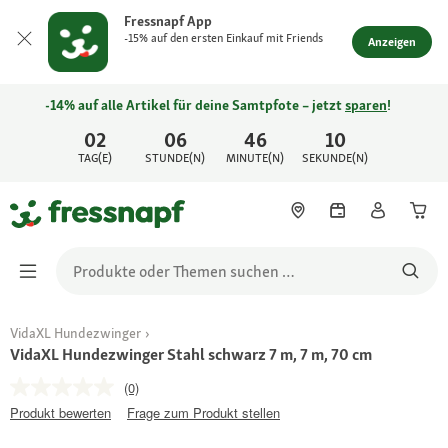
Fressnapf App
-15% auf den ersten Einkauf mit Friends
Anzeigen
-14% auf alle Artikel für deine Samtpfote – jetzt
sparen
!
02
06
46
10
TAG(E)
STUNDE(N)
MINUTE(N)
SEKUNDE(N)
VidaXL Hundezwinger
VidaXL Hundezwinger Stahl schwarz 7 m, 7 m, 70 cm
(0)
Produkt bewerten
Frage zum Produkt stellen