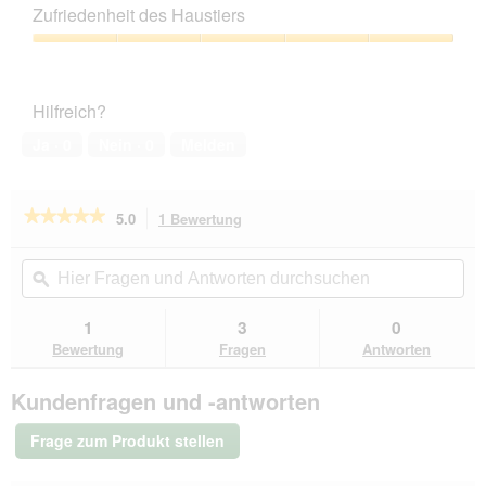
Leistungs-
Zufriedenheit des Haustiers
Verhältnis,
5
Zufriedenheit
von
des
5
Haustiers,
Hilfreich?
5
von
Ja ·
0
Nein ·
0
Melden
5
★★★★★
★★★★★
5.0
1 Bewertung
Mit
dieser
5
von
Aktion
Hier
Hie
5
navigierst
Fragen
ϙ
Fra
Sternen.
du
und
un
Bewertungen
zu
Antworten
Ant
1
3
0
lesen
den
durchsuchen
du
für
Bewertung
Fragen
Antworten
Bewertungen.
AniOne
Edelstahl-
Kundenfragen und -antworten
Langohrnapf
Frage zum Produkt stellen