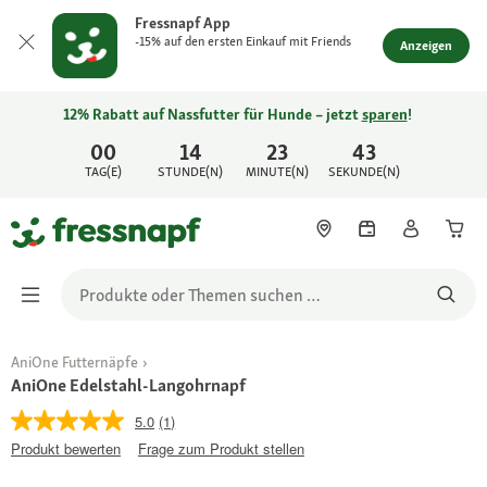
Fressnapf App
-15% auf den ersten Einkauf mit Friends
Anzeigen
12% Rabatt auf Nassfutter für Hunde – jetzt
sparen
!
00
14
23
43
TAG(E)
STUNDE(N)
MINUTE(N)
SEKUNDE(N)
AniOne Futternäpfe
AniOne Edelstahl-Langohrnapf
5.0
(1)
Produkt bewerten
Frage zum Produkt stellen