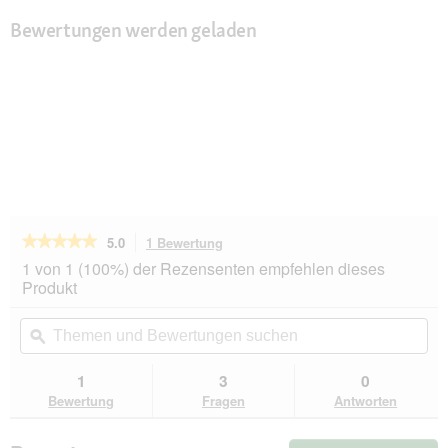
Bewertungen werden geladen
★★★★★
★★★★★
5.0
1 Bewertung
Mit
dieser
5
1 von 1 (100%) der Rezensenten empfehlen dieses
von
Aktion
Produkt
5
navigierst
Sternen.
du
Themen
Th
Bewertungen
zu
und
ϙ
un
lesen
den
Bewertungen
Be
für
Bewertungen.
AniOne
suchen
su
1
3
0
Edelstahl-
Bewertung
Fragen
Antworten
Langohrnapf