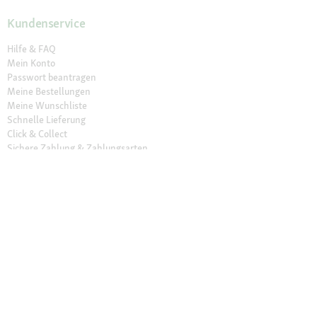
Kundenservice
Hilfe & FAQ
Mein Konto
Passwort beantragen
Meine Bestellungen
Meine Wunschliste
Schnelle Lieferung
Click & Collect
Sichere Zahlung & Zahlungsarten
30 Tage Rückgaberecht
Newsletter
Vertrag widerrufen
Erklärung zur Barrierefreiheit
Unser Angebot
Fressnapf Friends
Aktuelle Angebote
Prospekt Angebote
Exklusive Marken