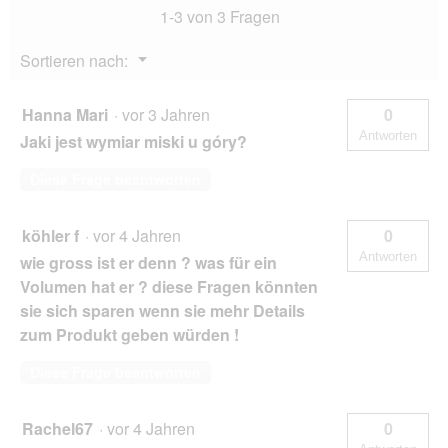
1-3 von 3 Fragen
Menü
Sortieren nach:
▼
Hanna Mari
·
vor 3 Jahren
0
Antworten
Jaki jest wymiar miski u góry?
Diese Frage beantworten
köhler f
·
vor 4 Jahren
0
Antworten
wie gross ist er denn ? was für ein
Volumen hat er ? diese Fragen könnten
sie sich sparen wenn sie mehr Details
zum Produkt geben würden !
Diese Frage beantworten
Rachel67
·
vor 4 Jahren
0