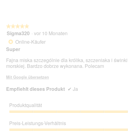
von
des
Dur
5.
Hau
Bew
Dur
5
Bew
von
5
★★★★★
★★★★★
5.
von
Sigma320
·
vor 10 Monaten
5
5.
von
Online-Käufer
*
5
Super
Sternen.
Fajna miska szczególnie dla królika, szczeniaka i świnki
morskiej. Bardzo dobrze wykonana. Polecam
Mit Google übersetzen
Empfiehlt dieses Produkt
✔
Ja
Produktqualität
Produktqualität,
5
Preis-Leistungs-Verhältnis
von
5
Preis-