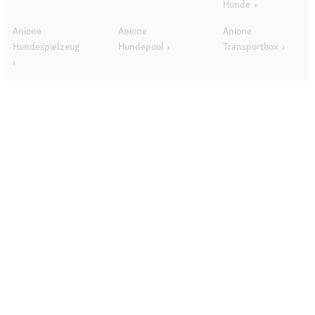
Hunde
Anione
Anione
Anione
Hundespielzeug
Hundepool
Transportbox