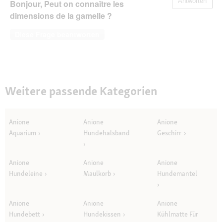
Antworten
Bonjour, Peut on connaître les
dimensions de la gamelle ?
Diese Frage beantworten
Weitere passende Kategorien
Anione
Anione
Anione
Aquarium
Hundehalsband
Geschirr
Anione
Anione
Anione
Hundeleine
Maulkorb
Hundemantel
Anione
Anione
Anione
Hundebett
Hundekissen
Kühlmatte Für