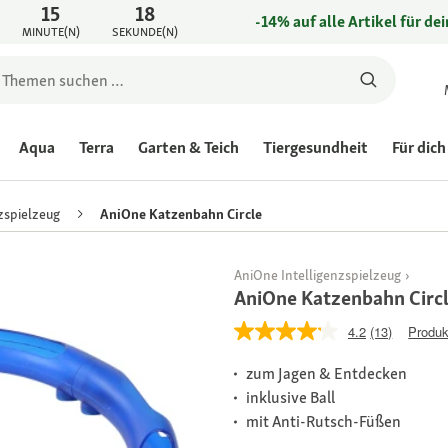
15
18
-14% auf alle Artikel für de
MINUTE(N)
SEKUNDE(N)
Aqua
Terra
Garten & Teich
Tiergesundheit
Für dich
zspielzeug
AniOne Katzenbahn Circle
AniOne Intelligenzspielzeug
AniOne Katzenbahn Circ
4.2
(13)
Produk
zum Jagen & Entdecken
inklusive Ball
mit Anti-Rutsch-Füßen