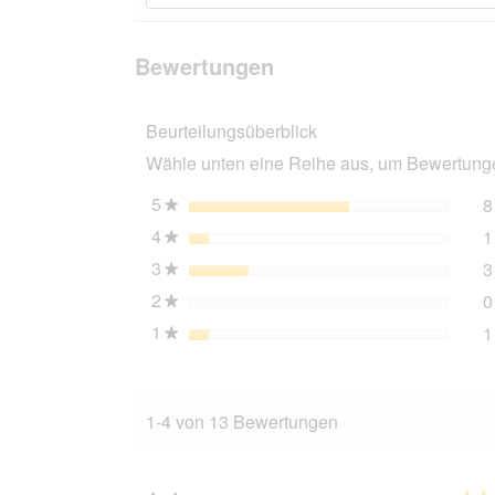
Bewertungen
zu
Bewertungen
lesen
den
suchen
für
Bewertungen
AniOne
Bewertungen
Katzenbahn
Circle
Beurteilungsüberblick
Wähle unten eine Reihe aus, um Bewertungen
5
Sterne
8
★
4
Sterne
1
★
3
Sterne
3
★
2
Sterne
0
★
1
Sterne
1
★
1-4 von 13 Bewertungen