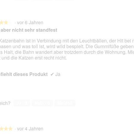
·
vor 6 Jahren
★★★
★★★
, aber nicht sehr standfest
Katzenbahn ist in Verbindung mit den Leuchtbällen, der Hit bei
nasen und was toll ist, wird wild bespielt. Die Gummifüße gebe
en.
s Halt, die Bahn wandert aber trotzdem durch die Wohnung. Mich
t und die Katzen erst recht nicht.
iehlt dieses Produkt
✔
Ja
reich?
Ja ·
3
Nein ·
0
Melden
·
vor 4 Jahren
★★★
★★★