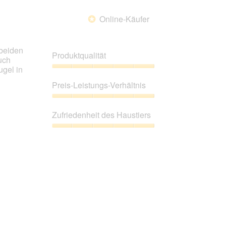
Online-Käufer
*
 beiden
Produktqualität
uch
ugel in
Produktqualität,
5
Preis-Leistungs-Verhältnis
von
5
Preis-
Leistungs-
Zufriedenheit des Haustiers
Verhältnis,
5
Zufriedenheit
von
des
5
Haustiers,
5
von
5