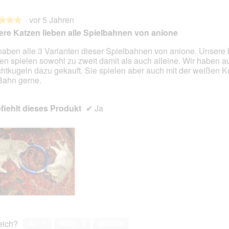
·
vor 5 Jahren
★★★
★★★
re Katzen lieben alle Spielbahnen von anione
haben alle 3 Varianten dieser Spielbahnen von anione. Unsere
en spielen sowohl zu zweit damit als auch alleine. Wir haben a
en.
htkugeln dazu gekauft. Sie spielen aber auch mit der weißen K
Bahn gerne.
iehlt dieses Produkt
✔
Ja
reich?
Ja ·
1
Nein ·
0
Melden