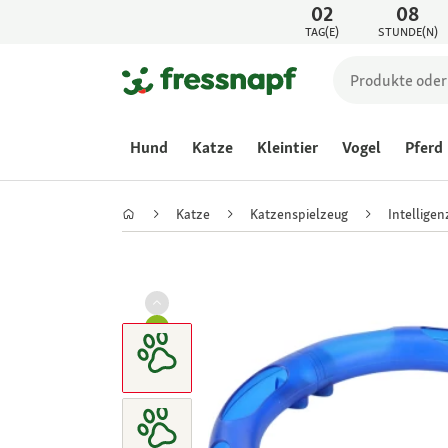
02
08
TAG(E)
STUNDE(N)
Hund
Katze
Kleintier
Vogel
Pferd
Katze
Katzenspielzeug
Intelligen