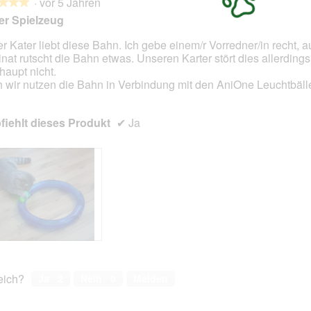
·
vor 5 Jahren
★★★
★★★
r Spielzeug
r Kater liebt diese Bahn. Ich gebe einem/r Vorredner/in recht, 
nat rutscht die Bahn etwas. Unseren Karter stört dies allerdings
en.
haupt nicht.
 wir nutzen die Bahn in Verbindung mit den AniOne Leuchtbäll
iehlt dieses Produkt
✔
Ja
reich?
Ja ·
2
Nein ·
0
Melden