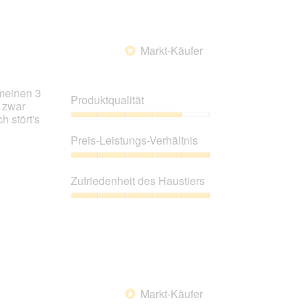
Markt-Käufer
*
 meinen 3
Produktqualität
n zwar
 stört's
Produktqualität,
4
Preis-Leistungs-Verhältnis
von
5
Preis-
Leistungs-
Zufriedenheit des Haustiers
Verhältnis,
5
Zufriedenheit
von
des
5
Haustiers,
5
von
5
Markt-Käufer
*