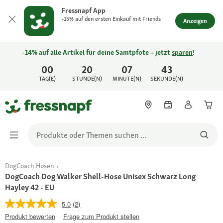
Fressnapf App
-15% auf den ersten Einkauf mit Friends
Anzeigen
-14% auf alle Artikel für deine Samtpfote – jetzt
sparen
!
00
20
07
43
TAG(E)
STUNDE(N)
MINUTE(N)
SEKUNDE(N)
DogCoach Hosen
DogCoach Dog Walker Shell-Hose Unisex Schwarz Long
Hayley 42 - EU
5.0
(2)
Produkt bewerten
Frage zum Produkt stellen