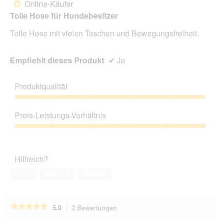
Online-Käufer
*
Sternen.
Tolle Hose für Hundebesitzer
Tolle Hose mit vielen Taschen und Bewegungsfreiheit.
Empfiehlt dieses Produkt
✔
Ja
Produktqualität
Produktqualität,
5
Preis-Leistungs-Verhältnis
von
5
Preis-
Leistungs-
Verhältnis,
Hilfreich?
5
von
Ja ·
0
Nein ·
0
Melden
5
★★★★★
★★★★★
5.0
2 Bewertungen
Mit
dieser
5