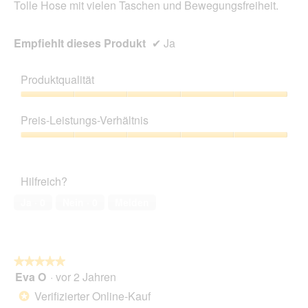
Tolle Hose mit vielen Taschen und Bewegungsfreiheit.
Empfiehlt dieses Produkt
✔
Ja
Produktqualität
Produktqualität,
5
Preis-Leistungs-Verhältnis
von
5
Preis-
Leistungs-
Verhältnis,
Hilfreich?
5
von
Ja ·
0
Nein ·
0
Melden
5
★★★★★
★★★★★
Eva O
·
vor 2 Jahren
5
von
Verifizierter Online-Kauf
*
5