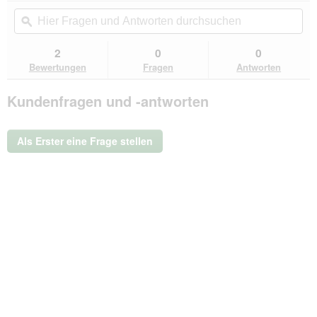
von
Aktion
Hier
Hie
5
navigierst
Fragen
ϙ
Fra
Sternen.
du
und
un
Bewertungen
zu
Antworten
Ant
2
0
0
lesen
den
durchsuchen
du
für
Bewertungen
Fragen
Antworten
Bewertungen.
DogCoach
Dog
Kundenfragen und -antworten
Walker
Shell-
Hose
Unisex
Als Erster eine Frage stellen
Schwarz
Long
Hayley
42
-
EU