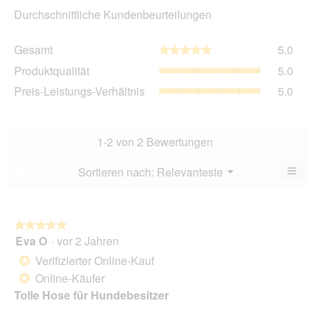
Durchschnittliche Kundenbeurteilungen
Gesa
Gesamt
5.0
★★★★★
★★★★★
Durch
Produ
Produktqualität
5.0
Bewe
Durch
5
Preis
Preis-Leistungs-Verhältnis
5.0
Bewe
von
Leist
5
5.
Verhä
von
Durch
5.
Bewe
1-2 von 2 Bewertungen
5
von
≡
Menü
Sortieren nach:
Relevanteste
?
▼
5.
Wen
du
auf
die
folg
★★★★★
★★★★★
Scha
Eva O
·
vor 2 Jahren
5
klick
von
wird
Verifizierter Online-Kauf
*
der
5
unte
Online-Käufer
*
Sternen.
aufg
Tolle Hose für Hundebesitzer
Inhal
aktua