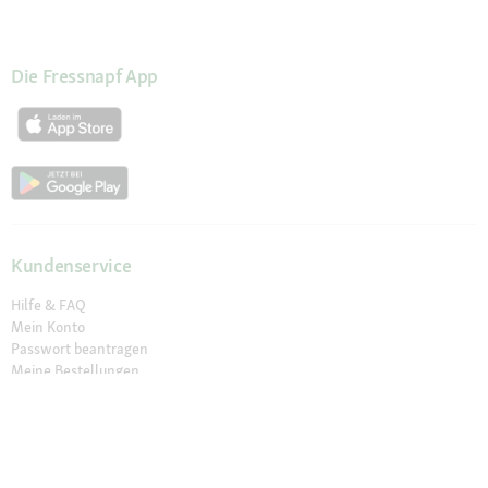
Die Fressnapf App
Kundenservice
Hilfe & FAQ
Mein Konto
Passwort beantragen
Meine Bestellungen
Meine Wunschliste
Schnelle Lieferung
Click & Collect
Sichere Zahlung & Zahlungsarten
30 Tage Rückgaberecht