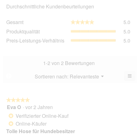
Durchschnittliche Kundenbeurteilungen
Gesa
Gesamt
5.0
★★★★★
★★★★★
Durch
Produ
Produktqualität
5.0
Bewe
Durch
5
Preis
Preis-Leistungs-Verhältnis
5.0
Bewe
von
Leist
5
5.
Verhä
von
Durch
5.
Bewe
1-2 von 2 Bewertungen
5
von
≡
Menü
Sortieren nach:
Relevanteste
?
▼
5.
Wen
du
auf
die
folg
★★★★★
★★★★★
Scha
Eva O
·
vor 2 Jahren
5
klick
von
wird
Verifizierter Online-Kauf
*
der
5
unte
Online-Käufer
*
Sternen.
aufg
Tolle Hose für Hundebesitzer
Inhal
aktua