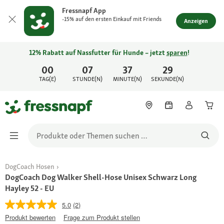
Fressnapf App
-15% auf den ersten Einkauf mit Friends
Anzeigen
12% Rabatt auf Nassfutter für Hunde – jetzt
sparen
!
00
07
37
29
TAG(E)
STUNDE(N)
MINUTE(N)
SEKUNDE(N)
DogCoach Hosen
DogCoach Dog Walker Shell-Hose Unisex Schwarz Long
Hayley 52 - EU
5.0
(2)
Produkt bewerten
Frage zum Produkt stellen