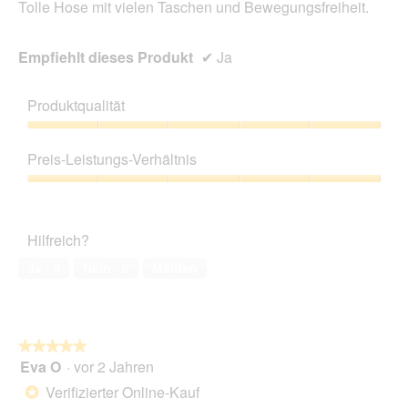
Tolle Hose mit vielen Taschen und Bewegungsfreiheit.
Empfiehlt dieses Produkt
✔
Ja
Produktqualität
Produktqualität,
5
Preis-Leistungs-Verhältnis
von
5
Preis-
Leistungs-
Verhältnis,
Hilfreich?
5
von
Ja ·
0
Nein ·
0
Melden
5
★★★★★
★★★★★
Eva O
·
vor 2 Jahren
5
von
Verifizierter Online-Kauf
*
5