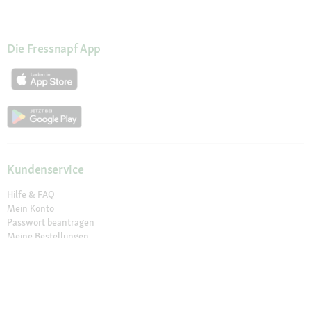
Die Fressnapf App
Kundenservice
Hilfe & FAQ
Mein Konto
Passwort beantragen
Meine Bestellungen
Meine Wunschliste
Schnelle Lieferung
Click & Collect
Sichere Zahlung & Zahlungsarten
30 Tage Rückgaberecht