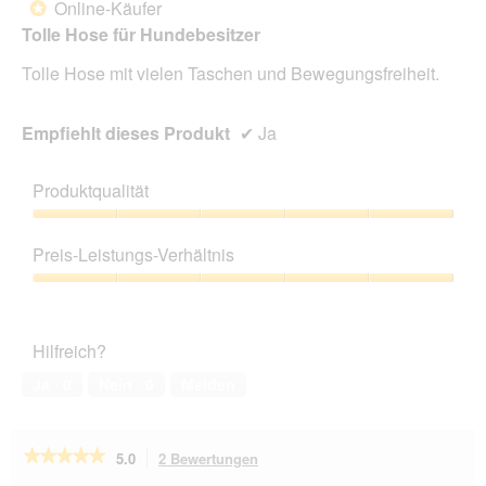
Online-Käufer
*
Sternen.
Tolle Hose für Hundebesitzer
Tolle Hose mit vielen Taschen und Bewegungsfreiheit.
Empfiehlt dieses Produkt
✔
Ja
Produktqualität
Produktqualität,
5
Preis-Leistungs-Verhältnis
von
5
Preis-
Leistungs-
Verhältnis,
Hilfreich?
5
von
Ja ·
0
Nein ·
0
Melden
5
★★★★★
★★★★★
5.0
2 Bewertungen
Mit
dieser
5