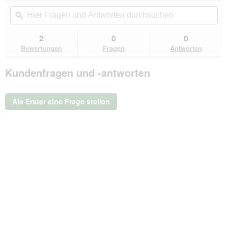
von
Aktion
Hier
Hie
5
navigierst
Fragen
ϙ
Fra
Sternen.
du
und
un
Bewertungen
zu
Antworten
Ant
2
0
0
lesen
den
durchsuchen
du
für
Bewertungen
Fragen
Antworten
Bewertungen.
DogCoach
Dog
Kundenfragen und -antworten
Walker
Shell-
Hose
Unisex
Als Erster eine Frage stellen
Schwarz
Long
Hayley
52
-
EU