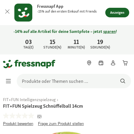
Fressnapf App
-15% auf den ersten Einkauf mit Friends
Anzeigen
-14% auf alle Artikel für deine Samtpfote – jetzt
sparen
!
03
15
11
19
TAG(E)
STUNDE(N)
MINUTE(N)
SEKUNDE(N)
FIT+FUN Intelligenzspielzeug
FIT+FUN Spielzeug Schnüffelball 14cm
(0)
Produkt bewerten
Frage zum Produkt stellen