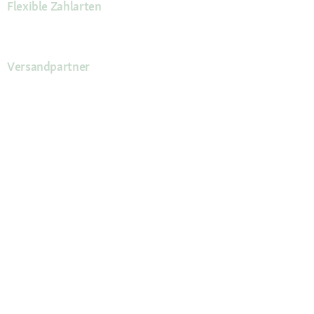
Flexible Zahlarten
Versandpartner
Deine Vorteile
Die Fressnapf App