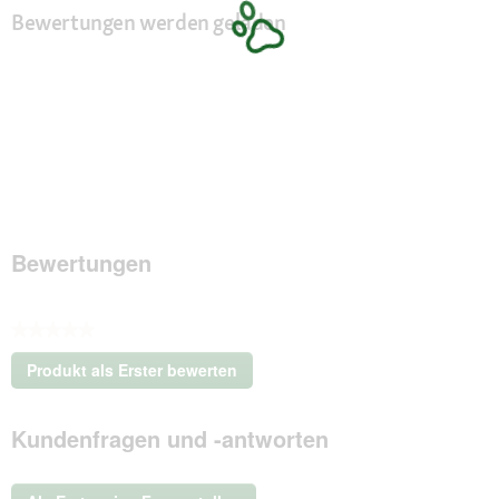
Bewertungen werden geladen
Bewertungen
★★★★★
Kein
Produkt als Erster bewerten
Beurteilungswert
.
Mit
Kundenfragen und -antworten
dieser
Aktion
wird
ein