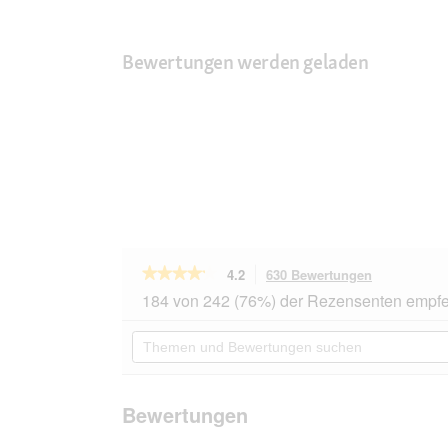
Bewertungen werden geladen
★★★★★
★★★★★
4.2
630 Bewertungen
Mit
dieser
4.2
184 von 242 (76%) der Rezensenten empfe
von
Aktion
5
navigierst
Themen
Sternen.
du
und
Bewertungen
zu
Bewertungen
lesen
den
suchen
für
Bewertunge
MOMENTS
Bewertungen
Adult
Huhn