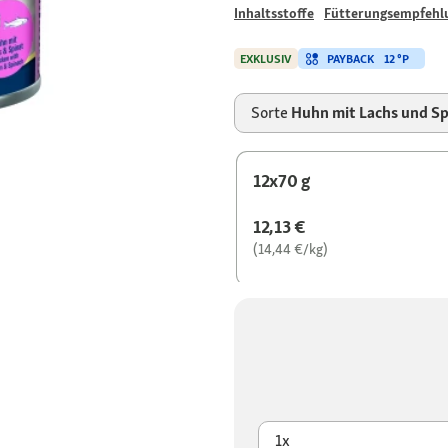
Inhaltsstoffe
Fütterungsempfehl
PAYBACK
12 °P
EXKLUSIV
Sorte
Huhn mit Lachs und Sp
12x70 g
12,13 €
(14,44 €/kg)
1x