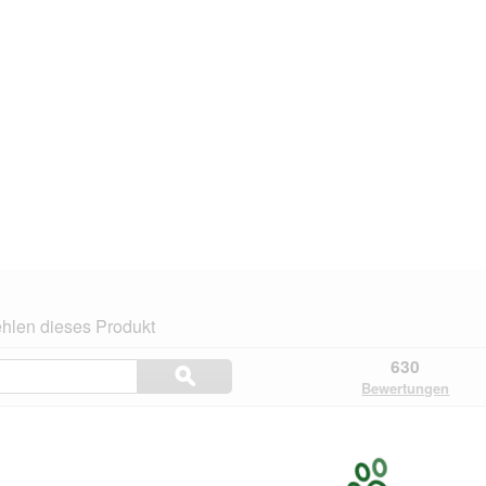
hlen dieses Produkt
Themen
630
ϙ
und
Suchen
Bewertungen
Bewertungen
suchen
n.