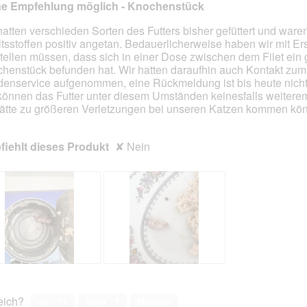
g
i
g
i
ne Empfehlung möglich - Knochenstück
z
e
z
e
u
s
u
s
hatten verschieden Sorten des Futters bisher gefüttert und ware
F
e
F
e
ltsstoffen positiv angetan. Bedauerlicherweise haben wir mit E
en.
o
r
o
r
stellen müssen, dass sich in einer Dose zwischen dem Filet ein
t
A
t
A
henstück befunden hat. Wir hatten daraufhin auch Kontakt zum
o
k
o
k
enservice aufgenommen, eine Rückmeldung ist bis heute nicht 
2
t
3
t
können das Futter unter diesem Umständen keinesfalls weitere
.
i
.
i
ätte zu größeren Verletzungen bei unseren Katzen kommen kö
o
o
n
n
iehlt dieses Produkt
✘
Nein
w
w
i
i
r
r
d
d
e
e
i
i
n
n
m
m
o
o
d
d
K
F
a
a
n
o
l
l
o
t
reich?
Ja ·
11
Nein ·
1
Melden
e
e