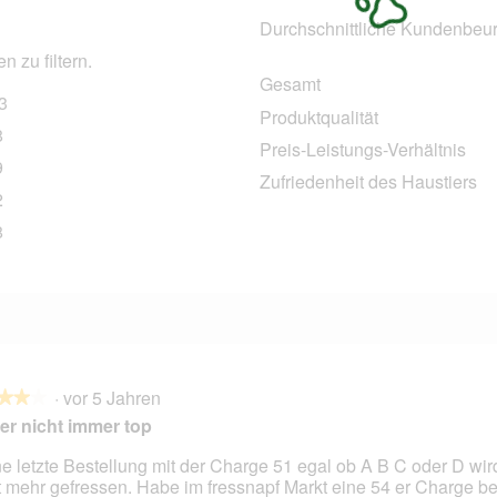
Durchschnittliche Kundenbeur
 zu filtern.
Gesamt
3
443 Bewertungen mit 5 Sternen.
Auswählen, um nach Bewertungen mit 5 Sternen zu filtern.
Produktqualität
8
58 Bewertungen mit 4 Sternen.
Auswählen, um nach Bewertungen mit 4 Sternen zu filtern.
Preis-Leistungs-Verhältnis
9
29 Bewertungen mit 3 Sternen.
Auswählen, um nach Bewertungen mit 3 Sternen zu filtern.
Zufriedenheit des Haustiers
2
12 Bewertungen mit 2 Sternen.
Auswählen, um nach Bewertungen mit 2 Sternen zu filtern.
8
88 Bewertungen mit 1 Stern.
Auswählen, um nach Bewertungen mit 1 Stern zu filtern.
·
vor 5 Jahren
★★★
★★★
er nicht immer top
e letzte Bestellung mit der Charge 51 egal ob A B C oder D wird
t mehr gefressen. Habe im fressnapf Markt eine 54 er Charge
en.