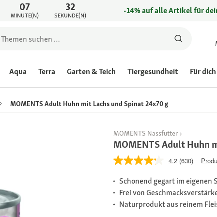
07
32
-14% auf alle Artikel für de
MINUTE(N)
SEKUNDE(N)
Aqua
Terra
Garten & Teich
Tiergesundheit
Für dich
MOMENTS Adult Huhn mit Lachs und Spinat 24x70 g
MOMENTS Nassfutter
MOMENTS Adult Huhn mit
4.2
(630)
Produ
Schonend gegart im eigenen S
Frei von Geschmacksverstärk
Naturprodukt aus reinem Fleis