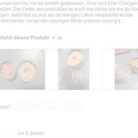
unser sammy hat es wieder gegesssen, 51er und 52er Chargen 
rührt. Die Farbe des produktes ist auch viel heller als die ab 53
gen, sieht fast so aus als ob weniger Leber verarbeitet wurde.
sieht leider immer den traurigen Blick unseres sammy's .
iehlt dieses Produkt
✔
Ja
B
F
B
F
e
o
e
o
w
t
w
t
reich?
Ja ·
45
Nein ·
13
Melden
e
o
e
o
r
M
r
M
t
i
t
i
u
t
u
t
·
vor 3 Jahren
n
d
n
d
★★★
★★★