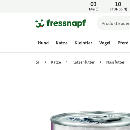
03
10
TAG(E)
STUNDE(N)
Hund
Katze
Kleintier
Vogel
Pferd
Katze
Katzenfutter
Nassfutter