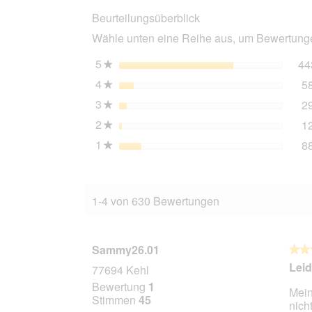
mit
Beurteilungsüberblick
Lachs
und
Wähle unten eine Reihe aus, um Bewertungen
Spinat
24x70
g
5
Sterne
44
★
4
Sterne
5
★
3
Sterne
2
★
2
Sterne
1
★
1
Sterne
8
★
1-4 von 630 Bewertungen
Sammy26.01
★★
★★
4
Leid
77694 Kehl
von
Bewertung
1
Mein
5
Stimmen
45
nich
Stern