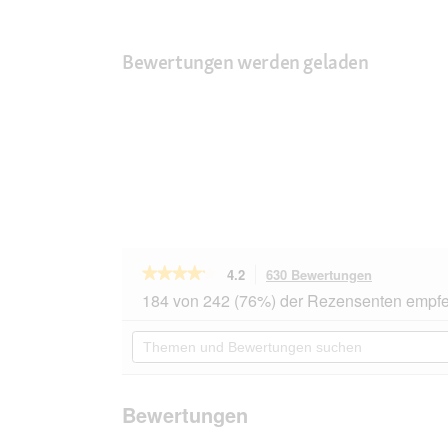
Bewertungen werden geladen
★★★★★
★★★★★
4.2
630 Bewertungen
Mit
dieser
4.2
184 von 242 (76%) der Rezensenten empfe
von
Aktion
5
navigierst
Themen
Sternen.
du
und
Bewertungen
zu
Bewertungen
lesen
den
suchen
für
Bewertunge
MOMENTS
Bewertungen
Adult
Huhn