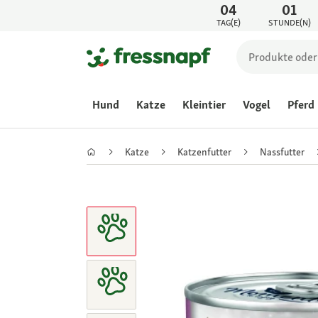
04
01
TAG(E)
STUNDE(N)
Hund
Katze
Kleintier
Vogel
Pferd
Katze
Katzenfutter
Nassfutter