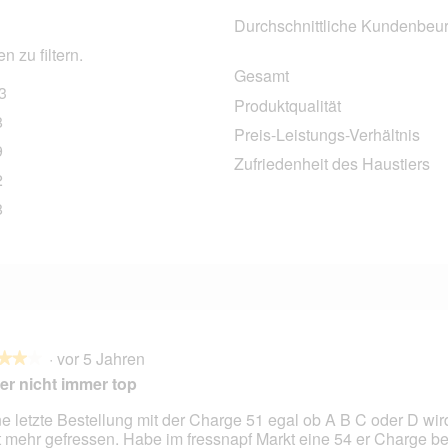
Durchschnittliche Kundenbeur
 zu filtern.
Gesamt
3
443 Bewertungen mit 5 Sternen.
Auswählen, um nach Bewertungen mit 5 Sternen zu filtern.
Produktqualität
8
58 Bewertungen mit 4 Sternen.
Auswählen, um nach Bewertungen mit 4 Sternen zu filtern.
Preis-Leistungs-Verhältnis
9
29 Bewertungen mit 3 Sternen.
Auswählen, um nach Bewertungen mit 3 Sternen zu filtern.
Zufriedenheit des Haustiers
2
12 Bewertungen mit 2 Sternen.
Auswählen, um nach Bewertungen mit 2 Sternen zu filtern.
8
88 Bewertungen mit 1 Stern.
Auswählen, um nach Bewertungen mit 1 Stern zu filtern.
·
vor 5 Jahren
★★★
★★★
er nicht immer top
e letzte Bestellung mit der Charge 51 egal ob A B C oder D wird
t mehr gefressen. Habe im fressnapf Markt eine 54 er Charge
en.