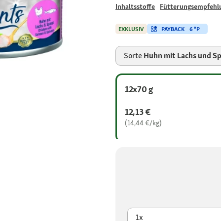
Inhaltsstoffe
Fütterungsempfehl
PAYBACK
6 °P
EXKLUSIV
Sorte
Huhn mit Lachs und Sp
12x70 g
12,13 €
(14,44 €/kg)
1x