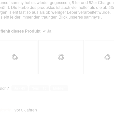
unser sammy hat es wieder gegesssen, 51er und 52er Chargen 
rührt. Die Farbe des produktes ist auch viel heller als die ab 53
gen, sieht fast so aus als ob weniger Leber verarbeitet wurde.
sieht leider immer den traurigen Blick unseres sammy's .
iehlt dieses Produkt
✔
Ja
B
F
B
F
e
o
e
o
w
t
w
t
reich?
Ja ·
45
Nein ·
13
Melden
e
o
e
o
r
M
r
M
t
i
t
i
u
t
u
t
·
vor 3 Jahren
n
d
n
d
★★★
★★★