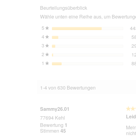
mit
Beurteilungsüberblick
Lachs
und
Wähle unten eine Reihe aus, um Bewertungen
Spinat
12x70
g
5
Sterne
44
★
4
Sterne
5
★
3
Sterne
2
★
2
Sterne
1
★
1
Sterne
8
★
1-4 von 630 Bewertungen
Sammy26.01
★★
★★
4
Leid
77694 Kehl
von
Bewertung
1
Mein
5
Stimmen
45
nich
Stern