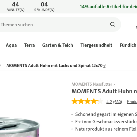
44
04
-14% auf alle Artikel für de
MINUTE(N)
SEKUNDE(N)
Aqua
Terra
Garten & Teich
Tiergesundheit
Für dich
MOMENTS Adult Huhn mit Lachs und Spinat 12x70 g
MOMENTS Nassfutter
MOMENTS Adult Huhn mit
4.2
(630)
Produ
Schonend gegart im eigenen S
Frei von Geschmacksverstärk
Naturprodukt aus reinem Fleis