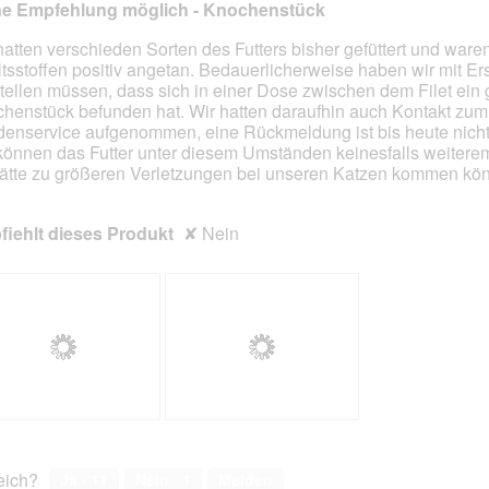
g
i
g
i
ne Empfehlung möglich - Knochenstück
z
e
z
e
u
s
u
s
hatten verschieden Sorten des Futters bisher gefüttert und ware
F
e
F
e
ltsstoffen positiv angetan. Bedauerlicherweise haben wir mit E
en.
o
r
o
r
stellen müssen, dass sich in einer Dose zwischen dem Filet ein
t
A
t
A
henstück befunden hat. Wir hatten daraufhin auch Kontakt zum
o
k
o
k
enservice aufgenommen, eine Rückmeldung ist bis heute nicht 
2
t
3
t
können das Futter unter diesem Umständen keinesfalls weitere
.
i
.
i
ätte zu größeren Verletzungen bei unseren Katzen kommen kö
o
o
n
n
iehlt dieses Produkt
✘
Nein
w
w
i
i
r
r
d
d
e
e
i
i
n
n
m
m
o
o
d
d
K
F
a
a
n
o
l
l
o
t
reich?
Ja ·
11
Nein ·
1
Melden
e
e