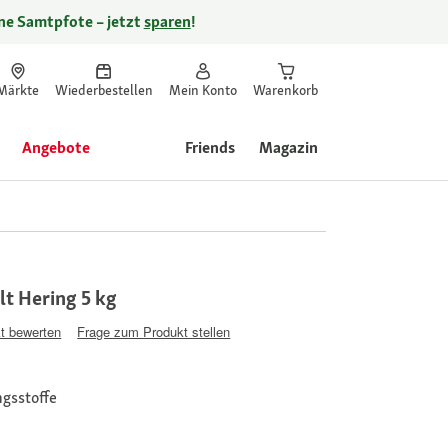
ine Samtpfote – jetzt
sparen
!
Märkte
Wiederbestellen
Mein Konto
Warenkorb
Angebote
Friends
Magazin
t Hering 5 kg
t bewerten
Frage zum Produkt stellen
gsstoffe