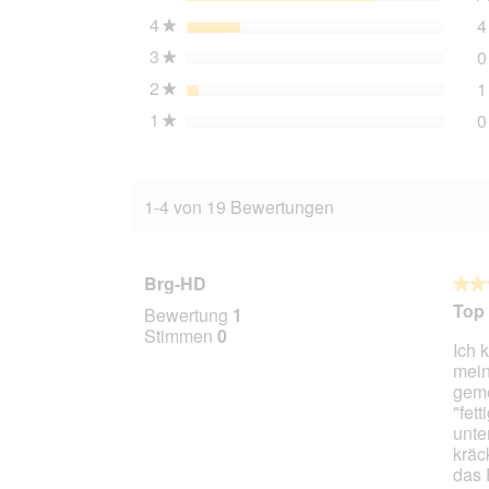
4
Sterne
4
★
3
Sterne
0
★
2
Sterne
1
★
1
Sterne
0
★
1-4 von 19 Bewertungen
Brg-HD
★★
★★
4
Top 
Bewertung
1
von
Stimmen
0
Ich 
5
mein
Stern
geme
"fet
unte
kräc
das 