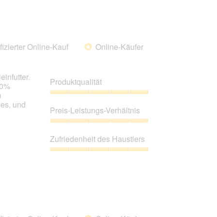
5
Haustiers,
5
von
5
fizierter Online-Kauf
Online-Käufer
*
infutter.
Produktqualität
90%
m
Produktqualität,
les, und
5
Preis-Leistungs-Verhältnis
von
5
Preis-
Leistungs-
Zufriedenheit des Haustiers
Verhältnis,
5
Zufriedenheit
von
des
5
Haustiers,
5
von
5