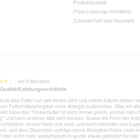
Produktqualität
4 Bewertungen mit 4 Sternen.
Auswählen, um nach Bewertungen mit 4 Sternen zu filtern.
Preis-Leistungs-Verhältnis
0 Bewertungen mit 3 Sternen.
Auswählen, um nach Bewertungen mit 3 Sternen zu filtern.
Zufriedenheit des Haustiers
1 Bewertung mit 2 Sternen.
Auswählen, um nach Bewertungen mit 2 Sternen zu filtern.
0 Bewertungen mit 1 Stern.
Auswählen, um nach Bewertungen mit 1 Stern zu filtern.
·
vor 6 Monaten
★★★
★★★
Qualität/Leistungsverhältnis
kaufe das Futter nun seit einem Jahr und meine Katzen lieben es
em Futtermittelallergiker ohne Allergie ausbrüchen. Was ich ab
en.
rkt habe das Trockenfutter ist nicht immer gleich, einmal mehr 
tig" und beim anderen Mal sehr trocken. Sowie die Form der Krä
rschiedlich, einmal flach und rund, und beim nächsten mal kug
ker...seit dem Dezember verträgt meine Allergiker Katze nach e
Futter nicht mehr, warscheindlich wurde etwas geändert bei der