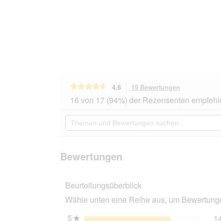
★★★★★
★★★★★
4.6
19 Bewertungen
Mit
dieser
4.6
16 von 17 (94%) der Rezensenten empfehl
von
Aktion
5
navigierst
Themen
Sternen.
du
und
Bewertungen
zu
Bewertungen
lesen
den
suchen
für
Bewertungen
N&D
Bewertungen
Farmina
Ocean
Adult
Beurteilungsüberblick
Hering
5
Wähle unten eine Reihe aus, um Bewertungen
kg
5
Sterne
1
★