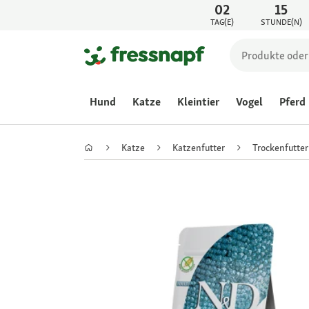
02
15
TAG(E)
STUNDE(N)
Hund
Katze
Kleintier
Vogel
Pferd
Katze
Katzenfutter
Trockenfutter