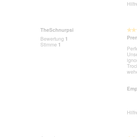
Hilf
TheSchnurpsi
★★
★★
5
Prem
Bewertung
1
von
Stimme
1
Perf
5
Unse
Stern
igno
Troc
wehe
Empf
Hilf