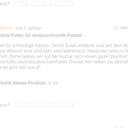
reich?
Ja ·
2
Nein ·
49
Melden
Veri
·
vor 2 Jahren
*
★★★
★★★
ium Futter für anspruchsvolle Katzen
ekt für schleckige Katzen. Durch Zufall entdeckt und seit dem Alle
re 4Beiner sind sind sehr sehr wählerisch. Nassfutter wird zu 
en.
riert. Daher waren wir auf der Suche nach einem guten premiu
kenfutter welches alles beinhaltet. Dieses hier lieben sie überal
 es geht mal aus 🤣
iehlt dieses Produkt
✔
Ja
reich?
Ja ·
1
Nein ·
46
Melden