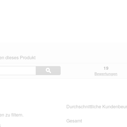
en dieses Produkt
Themen
19
ϙ
und
Suchen
Bewertungen
Bewertungen
suchen
.
Durchschnittliche Kundenbeur
 zu filtern.
Gesamt
4
14 Bewertungen mit 5 Sternen.
Auswählen, um nach Bewertungen mit 5 Sternen zu filtern.