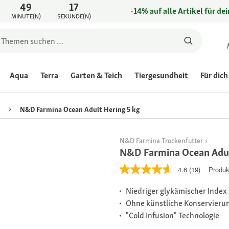
49
17
-14% auf alle Artikel für de
MINUTE(N)
SEKUNDE(N)
Aqua
Terra
Garten & Teich
Tiergesundheit
Für dich
N&D Farmina Ocean Adult Hering 5 kg
N&D Farmina Trockenfutter
N&D Farmina Ocean Adul
4.6
(19)
Produk
Niedriger glykämischer Index
Ohne künstliche Konservierun
"Cold Infusion" Technologie