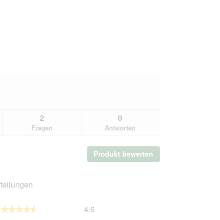
2
0
Fragen
Antworten
Produkt bewerten
.
Mit
dieser
Aktion
teilungen
wird
ein
Gesamt,
4.6
modales
★★★★★
★★★★★
Durchschnittliche
Dialogfeld
Produktqualität,