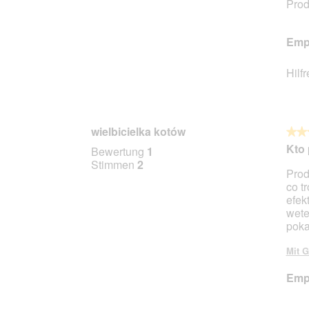
Prod
Empf
Hilf
wielbicielka kotów
★★
★★
5
Kto 
Bewertung
1
von
Stimmen
2
Prod
5
co t
Stern
efek
wete
poka
Mit G
Empf