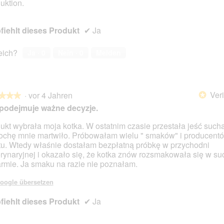
uktion.
iehlt dieses Produkt
✔
Ja
reich?
Ja ·
0
Nein ·
0
Melden
Veri
·
vor 4 Jahren
*
★★★
★★★
podejmuje ważne decyzje.
ukt wybrała moja kotka. W ostatnim czasie przestała jeść such
rochę mnie martwiło. Próbowałam wielu " smaków" i producent
en.
tu. Wtedy właśnie dostałam bezpłatną próbkę w przychodni
rynaryjnej i okazało się, że kotka znów rozsmakowała się w s
rmie. Ja smaku na razie nie poznałam.
oogle übersetzen
iehlt dieses Produkt
✔
Ja