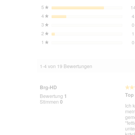
kg
5
Sterne
1
★
4
Sterne
4
★
3
Sterne
0
★
2
Sterne
1
★
1
Sterne
0
★
1-4 von 19 Bewertungen
Brg-HD
★★
★★
4
Top 
Bewertung
1
von
Stimmen
0
Ich 
5
mein
Stern
geme
"fet
unte
kräc