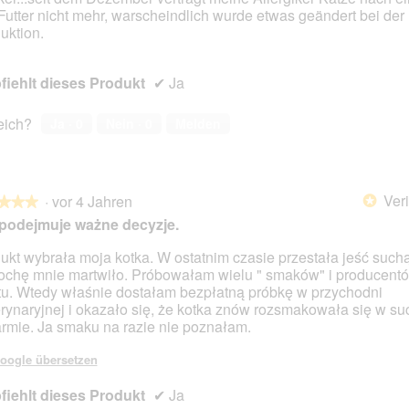
Futter nicht mehr, warscheindlich wurde etwas geändert bei der
uktion.
iehlt dieses Produkt
✔
Ja
reich?
Ja ·
0
Nein ·
0
Melden
Veri
·
vor 4 Jahren
*
★★★
★★★
podejmuje ważne decyzje.
ukt wybrała moja kotka. W ostatnim czasie przestała jeść such
rochę mnie martwiło. Próbowałam wielu " smaków" i producent
en.
tu. Wtedy właśnie dostałam bezpłatną próbkę w przychodni
rynaryjnej i okazało się, że kotka znów rozsmakowała się w s
rmie. Ja smaku na razie nie poznałam.
oogle übersetzen
iehlt dieses Produkt
✔
Ja