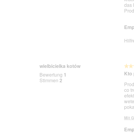
das 
Prod
Empf
Hilf
wielbicielka kotów
★★
★★
5
Kto 
Bewertung
1
von
Stimmen
2
Prod
5
co t
Stern
efek
wete
poka
Mit G
Empf