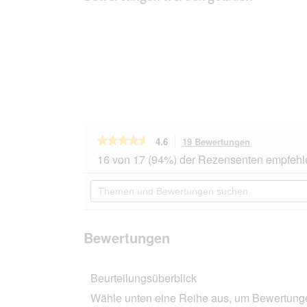
★★★★★
★★★★★
4.6
19 Bewertungen
Mit
dieser
4.6
16 von 17 (94%) der Rezensenten empfehl
von
Aktion
5
navigierst
Themen
Sternen.
du
und
Bewertungen
zu
Bewertungen
lesen
den
suchen
für
Bewertungen
N&D
Bewertungen
Farmina
Ocean
Adult
Beurteilungsüberblick
Hering
mit
Wähle unten eine Reihe aus, um Bewertungen
Kürbis
5