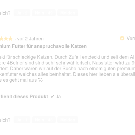
reich?
Ja ·
2
Nein ·
49
Melden
Veri
·
vor 2 Jahren
*
★★★
★★★
ium Futter für anspruchsvolle Katzen
ekt für schleckige Katzen. Durch Zufall entdeckt und seit dem Alle
re 4Beiner sind sind sehr sehr wählerisch. Nassfutter wird zu 
en.
riert. Daher waren wir auf der Suche nach einem guten premiu
kenfutter welches alles beinhaltet. Dieses hier lieben sie überal
 es geht mal aus 🤣
iehlt dieses Produkt
✔
Ja
reich?
Ja ·
1
Nein ·
46
Melden