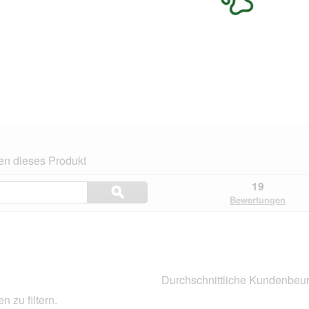
en dieses Produkt
Themen
19
ϙ
und
Suchen
Bewertungen
Bewertungen
suchen
.
Durchschnittliche Kundenbeur
 zu filtern.