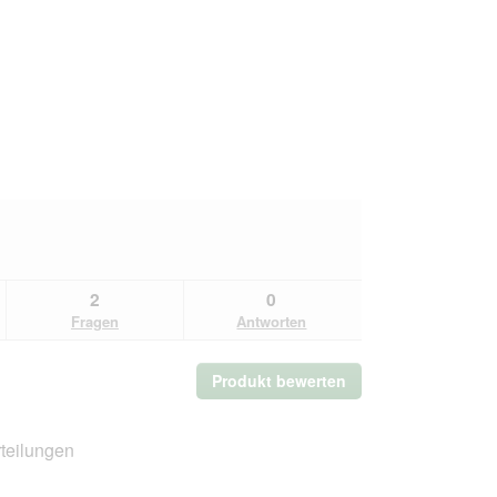
2
0
Fragen
Antworten
Produkt bewerten
.
Mit
dieser
Aktion
teilungen
wird
ein
Gesamt,