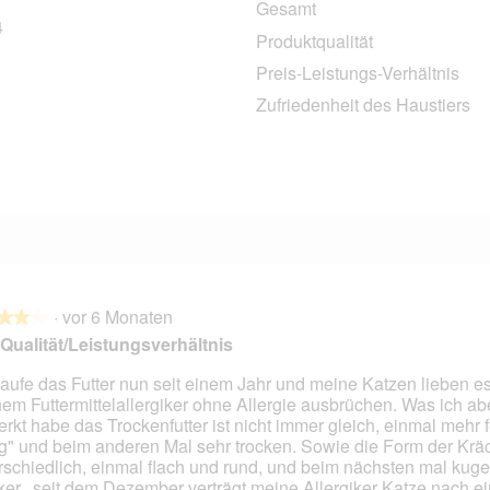
Gesamt
4
14 Bewertungen mit 5 Sternen.
Auswählen, um nach Bewertungen mit 5 Sternen zu filtern.
Produktqualität
4 Bewertungen mit 4 Sternen.
Auswählen, um nach Bewertungen mit 4 Sternen zu filtern.
Preis-Leistungs-Verhältnis
0 Bewertungen mit 3 Sternen.
Auswählen, um nach Bewertungen mit 3 Sternen zu filtern.
Zufriedenheit des Haustiers
1 Bewertung mit 2 Sternen.
Auswählen, um nach Bewertungen mit 2 Sternen zu filtern.
0 Bewertungen mit 1 Stern.
Auswählen, um nach Bewertungen mit 1 Stern zu filtern.
·
vor 6 Monaten
★★★
★★★
Qualität/Leistungsverhältnis
kaufe das Futter nun seit einem Jahr und meine Katzen lieben es
em Futtermittelallergiker ohne Allergie ausbrüchen. Was ich ab
en.
rkt habe das Trockenfutter ist nicht immer gleich, einmal mehr 
tig" und beim anderen Mal sehr trocken. Sowie die Form der Krä
rschiedlich, einmal flach und rund, und beim nächsten mal kug
ker...seit dem Dezember verträgt meine Allergiker Katze nach e