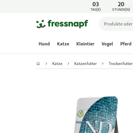
03
20
TAG(E)
STUNDE(N)
Hund
Katze
Kleintier
Vogel
Pferd
Katze
Katzenfutter
Trockenfutter