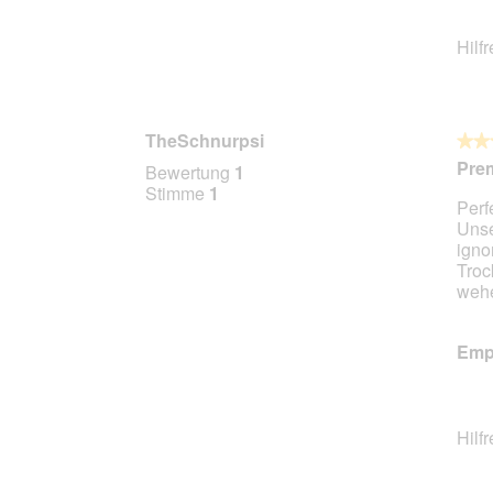
Hilf
TheSchnurpsi
★★
★★
5
Prem
Bewertung
1
von
Stimme
1
Perf
5
Unse
Stern
igno
Troc
wehe
Empf
Hilf