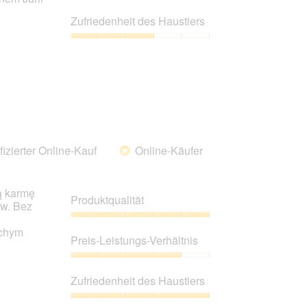
5
Preis-
Leistungs-
Zufriedenheit des Haustiers
Verhältnis,
5
Zufriedenheit
von
des
5
Haustiers,
3
von
5
fizierter Online-Kauf
Online-Käufer
*
ą karmę
Produktqualität
ów. Bez
Produktqualität,
uchym
5
Preis-Leistungs-Verhältnis
von
5
Preis-
Leistungs-
Zufriedenheit des Haustiers
Verhältnis,
4
Zufriedenheit