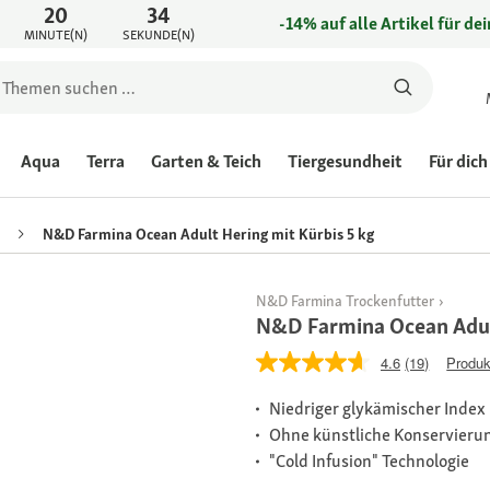
20
34
-14% auf alle Artikel für de
MINUTE(N)
SEKUNDE(N)
Aqua
Terra
Garten & Teich
Tiergesundheit
Für dich
N&D Farmina Ocean Adult Hering mit Kürbis 5 kg
N&D Farmina Trockenfutter
N&D Farmina Ocean Adult
4.6
(19)
Produk
Niedriger glykämischer Index
Ohne künstliche Konservierun
"Cold Infusion" Technologie