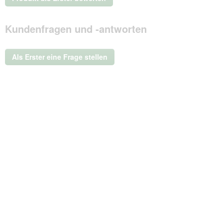
.
Mit
Kundenfragen und -antworten
dieser
Aktion
wird
ein
Als Erster eine Frage stellen
modales
Dialogfeld
geöffnet.