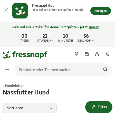
Fressnapf App
-15% auf den ersten Einkauf mit Friends
Anzeigen
-14% auf alle Artikel für deine Samtpfote – jetzt
sparen
!
00
22
10
56
TAG(E)
STUNDE(N)
MINUTE(N)
SEKUNDE(N)
Hundefutter
Nassfutter Hund
Filter
Sortieren