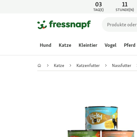
03
11
TAG(E)
STUNDE(N)
Hund
Katze
Kleintier
Vogel
Pferd
Katze
Katzenfutter
Nassfutter