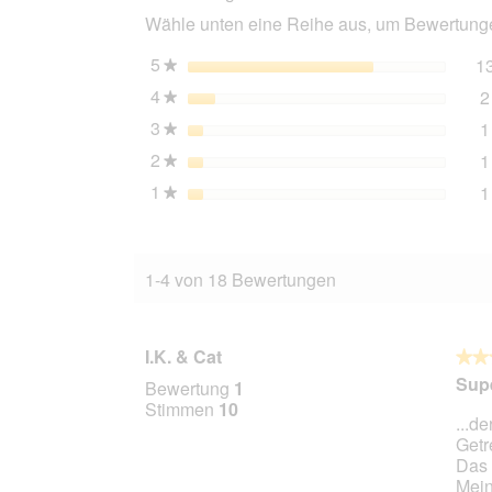
Tasty
Wähle unten eine Reihe aus, um Bewertungen
Mixpaket
6x200
g
5
Sterne
1
★
Wild-
4
Sterne
2
Mix
★
3
Sterne
1
★
2
Sterne
1
★
1
Sterne
1
★
1-4 von 18 Bewertungen
I.K. & Cat
★★
★★
5
Sup
Bewertung
1
von
Stimmen
10
...d
5
Getr
Stern
Das 
Mein