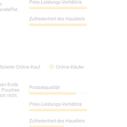
5
Preis-Leistungs-Verhältnis
er
von
anataPet,
5
Preis-
Leistungs-
Zufriedenheit des Haustiers
Verhältnis,
5
Zufriedenheit
von
des
5
Haustiers,
5
von
5
fizierter Online-Kauf
Online-Käufer
*
chen Ende
Produktqualität
t Pouches
ch nicht.
Produktqualität,
4
Preis-Leistungs-Verhältnis
von
5
Preis-
Leistungs-
Zufriedenheit des Haustiers
Verhältnis,