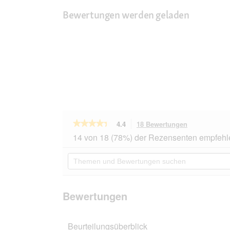
Bewertungen werden geladen
★★★★★
★★★★★
4.4
18 Bewertungen
Mit
dieser
4.4
14 von 18 (78%) der Rezensenten empfehl
von
Aktion
5
navigierst
Themen
Sternen.
du
und
Bewertungen
zu
Bewertungen
lesen
den
suchen
für
Bewertungen
Lucky
Bewertungen
Lou
Nassfutter
Katze
Beurteilungsüberblick
Adult