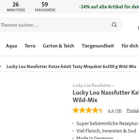
26
59
-14% auf alle Artikel für de
MINUTE(N)
SEKUNDE(N)
Aqua
Terra
Garten & Teich
Tiergesundheit
Für dich
Lucky Lou Nassfutter Katze Adult Tasty Mixpaket 6x200 g Wild-Mix
Lucky Lou Nassfutter
Lucky Lou Nassfutter Ka
Wild-Mix
4.4
(18)
Produk
Super bekömmliche Rezeptur
Viel Fleisch, Innereien & Sud
Made in Germany