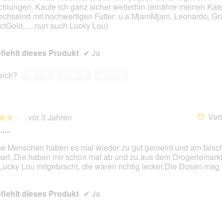
chlungen. Kaufe ich ganz sicher weiterhin (ernähre meinen Kat
chselnd mit hochwertigen Futter: u.a.MjamMjam, Leonardo, Gr
ctGold,.....nun auch Lucky Lou)
iehlt dieses Produkt
✔
Ja
reich?
Ja ·
10
Nein ·
0
Melden
Veri
·
vor 3 Jahren
*
★★★
★★★
....
e Menschen haben es mal wieder zu gut gemeint und am fals
art..Die haben mir schon mal ab und zu aus dem Drogeriemark
en.
Lucky Lou mitgebracht, die waren richtig lecker.Die Dosen mag i
iehlt dieses Produkt
✔
Ja