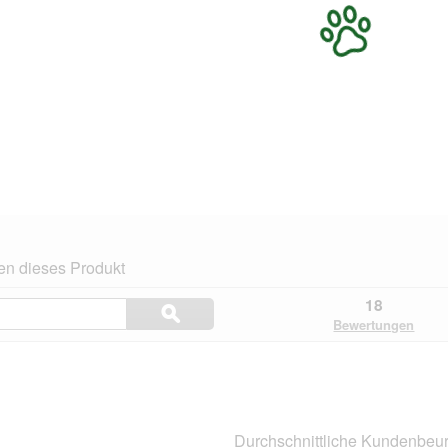
en dieses Produkt
Themen
18
ϙ
und
Suchen
Bewertungen
Bewertungen
suchen
.
Durchschnittliche Kundenbeur