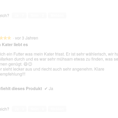
reich?
Ja ·
7
Nein ·
2
Melden
·
vor 3 Jahren
★★★
★★★
 Kater liebt es
ich ein Futter was mein Kater frisst. Er ist sehr wählerisch, wir h
 Marken durch und es war sehr mühsam etwas zu finden, was se
en.
en genügt. 😄😉
er sieht lecker aus und riecht auch sehr angenehm. Klare
empfehlung!!!
iehlt dieses Produkt
✔
Ja
reich?
Ja ·
3
Nein ·
0
Melden