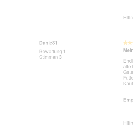
Hilf
Danie81
★★
★★
5
Mein
Bewertung
1
von
Stimmen
3
Endl
5
alle
Stern
Gaum
Futt
Kauf
Empf
Hilf