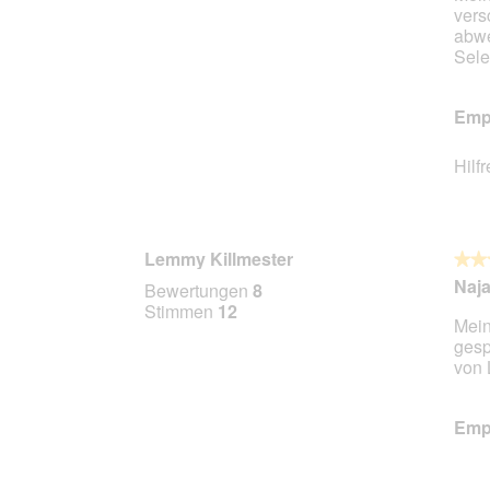
vers
abwe
Sele
Empf
Hilf
Lemmy Killmester
★★
★★
4
Naja.
Bewertungen
8
von
Stimmen
12
Mein
5
gesp
Stern
von 
Empf