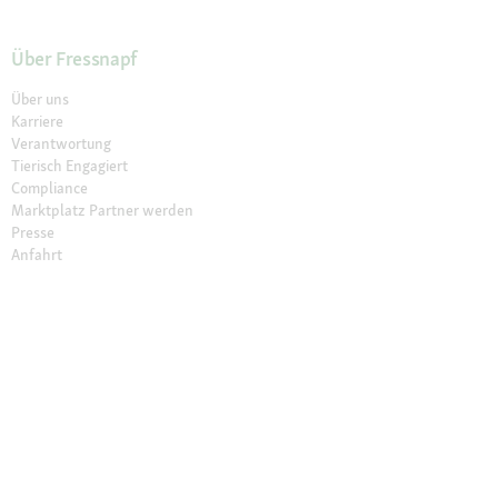
Über Fressnapf
Über uns
Karriere
Verantwortung
Tierisch Engagiert
Compliance
Marktplatz Partner werden
Presse
Anfahrt
© 2026 Fressnapf Tiernahrungs GmbH
Impressum
AGB
Datenschutz
Grounding Map
Grounding Page
Widerrufsbelehrung
Cookie Einstellungen
Die genannten Preise gelten nur für den Fressnapf-Online-Shop in