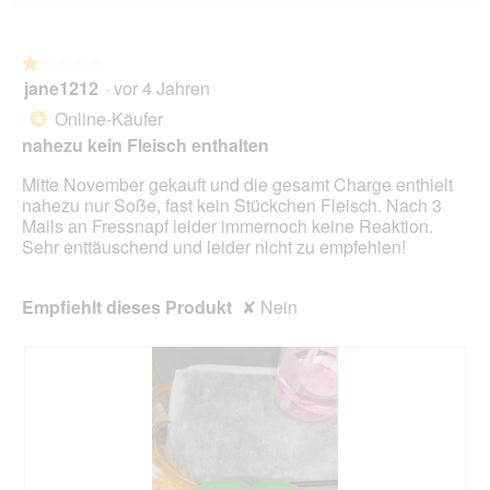
Wen
du
auf
die
folg
★★★★★
★★★★★
Scha
jane1212
·
vor 4 Jahren
1
klick
von
wird
Online-Käufer
*
der
5
unte
nahezu kein Fleisch enthalten
Sternen.
aufg
Inhal
Mitte November gekauft und die gesamt Charge enthielt
aktua
nahezu nur Soße, fast kein Stückchen Fleisch. Nach 3
Mails an Fressnapf leider immernoch keine Reaktion.
Sehr enttäuschend und leider nicht zu empfehlen!
Empfiehlt dieses Produkt
✘
Nein