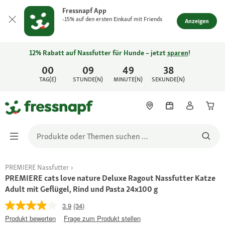
Fressnapf App
-15% auf den ersten Einkauf mit Friends
Anzeigen
12% Rabatt auf Nassfutter für Hunde – jetzt
sparen
!
00
09
49
38
TAG(E)
STUNDE(N)
MINUTE(N)
SEKUNDE(N)
PREMIERE Nassfutter
PREMIERE cats love nature Deluxe Ragout Nassfutter Katze
Adult mit Geflügel, Rind und Pasta 24x100 g
3.9
(34)
Produkt bewerten
Frage zum Produkt stellen