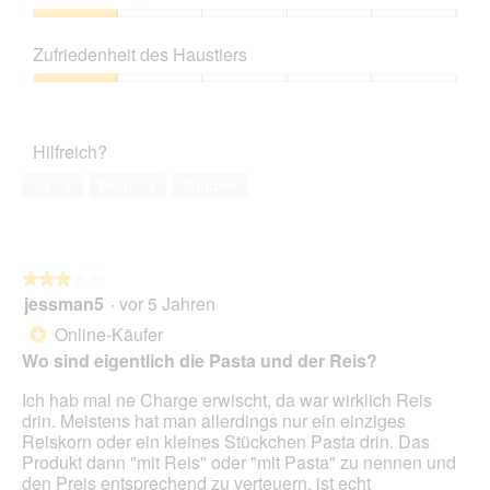
von
5
Preis-
Leistungs-
Zufriedenheit des Haustiers
Verhältnis,
1
Zufriedenheit
von
des
5
Haustiers,
Hilfreich?
1
von
Ja ·
2
Nein ·
3
Melden
5
★★★★★
★★★★★
jessman5
·
vor 5 Jahren
3
von
Online-Käufer
*
5
Wo sind eigentlich die Pasta und der Reis?
Sternen.
Ich hab mal ne Charge erwischt, da war wirklich Reis
drin. Meistens hat man allerdings nur ein einziges
Reiskorn oder ein kleines Stückchen Pasta drin. Das
Produkt dann "mit Reis" oder "mit Pasta" zu nennen und
den Preis entsprechend zu verteuern, ist echt