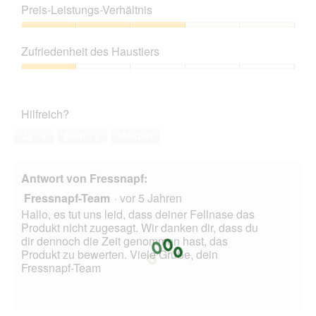
g
1
Preis-Leistungs-Verhältnis
f
von
e
5
Preis-
l
Leistungs-
Zufriedenheit des Haustiers
d
Verhältnis,
g
3
Zufriedenheit
e
von
des
ö
5
Haustiers,
f
Hilfreich?
1
f
von
Ja ·
6
Nein ·
8
Melden
n
5
e
t
Antwort von Fressnapf:
.
Fressnapf-Team
·
vor 5 Jahren
Hallo, es tut uns leid, dass deiner Fellnase das
Produkt nicht zugesagt. Wir danken dir, dass du
dir dennoch die Zeit genommen hast, das
Produkt zu bewerten. Viele Grüße, dein
Fressnapf-Team