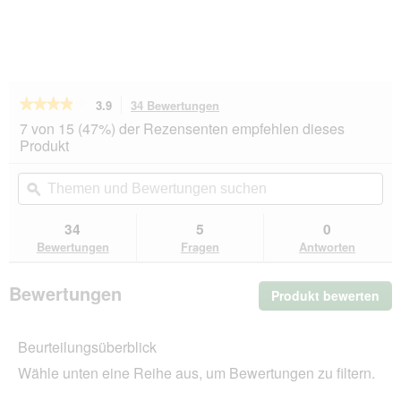
★★★★★
★★★★★
3.9
34 Bewertungen
Mit
dieser
3.9
7 von 15 (47%) der Rezensenten empfehlen dieses
von
Aktion
Produkt
5
navigierst
Sternen.
du
Themen
Th
Bewertungen
zu
und
ϙ
un
lesen
den
Bewertungen
Be
für
Bewertungen.
PREMIERE
suchen
su
34
5
0
cats
Bewertungen
Fragen
Antworten
love
nature
Deluxe
Bewertungen
Produkt bewerten
.
Ragout
Nassfutter
Mit
Katze
die
Adult
Beurteilungsüberblick
Akt
mit
wir
Geflügel,
Wähle unten eine Reihe aus, um Bewertungen zu filtern.
ein
Rind
und
mo