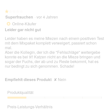
★★★★★
★★★★★
Superfrauchen
·
vor 4 Jahren
1
von
Online-Käufer
*
5
Leider gar nicht gut
Sternen.
Leider haben es meine Miezen nach einem positiven Test
mit dem Mixpaket komplett verweigert, passiert schon
mal.
Aber die Kollegin, der ich die "Fehlschläge" weitergebe
konnte es bei 9!! Katzen nicht an die Mieze bringen und
sogar der Fuchs, der ab und zu Reste bekommt, hat es
nur bedingt zu sich genommen. Schade!
Empfiehlt dieses Produkt
✘
Nein
Produktqualität
Produktqualität,
1
Preis-Leistungs-Verhältnis