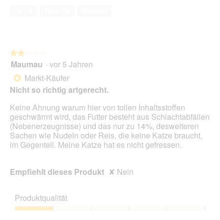
von
1
t
Ja ·
4
Nein ·
8
Melden
5
.
i
o
n
w
★★★★★
★★★★★
i
Maumau
·
vor 5 Jahren
r
2
d
von
Markt-Käufer
*
e
5
Nicht so richtig artgerecht.
i
Sternen.
n
Keine Ahnung warum hier von tollen Inhaltsstoffen
m
geschwärmt wird, das Futter besteht aus Schlachtabfällen
o
(Nebenerzeugnisse) und das nur zu 14%, desweiteren
d
Sachen wie Nudeln oder Reis, die keine Katze braucht,
a
im Gegenteil. Meine Katze hat es nicht gefressen.
l
e
s
Empfiehlt dieses Produkt
✘
Nein
D
i
a
Produktqualität
l
o
Produktqualität,