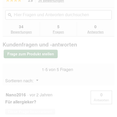
3.9
34 Bewertungen
Mit
dieser
3.9
von
Aktion
Hier
Hie
5
navigierst
Fragen
ϙ
Fra
Sternen.
du
und
un
Bewertungen
zu
Antworten
Ant
34
5
0
lesen
den
durchsuchen
du
für
Bewertungen
Fragen
Antworten
Bewertungen.
PREMIERE
cats
Kundenfragen und -antworten
love
nature
Deluxe
Frage zum Produkt stellen
Ragout
Nassfutter
Katze
1-5 von 5 Fragen
Adult
mit
Geflügel,
Menü
Sortieren nach:
Rind
▼
und
Pasta
24x100
Nano2016
·
vor 2 Jahren
0
g
Antworten
Für allergieker?
Diese Frage beantworten