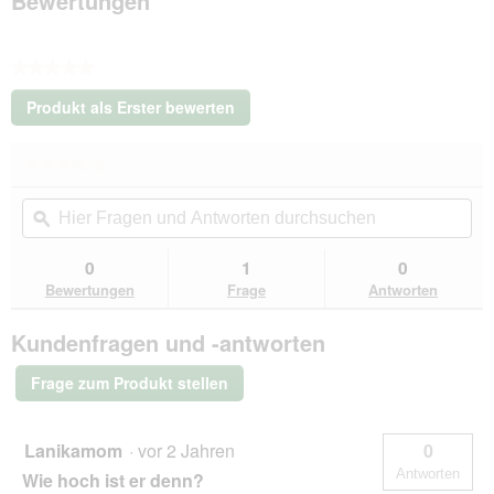
Bewertungen
★★★★★
Kein
Produkt als Erster bewerten
Beurteilungswert
.
Mit
★★★★★
★★★★★
dieser
Kein
Aktion
Hier
Hie
Beurteilungswert
wird
Fragen
ϙ
Fra
für
ein
RHR
und
un
modales
Quality
Antworten
Ant
0
1
0
Dialogfeld
Kratzbaum
durchsuchen
du
Bewertungen
Frage
Antworten
Royalty
geöffnet.
Crown
hellgrau
Kundenfragen und -antworten
Frage zum Produkt stellen
Lanikamom
·
vor 2 Jahren
0
Antworten
Wie hoch ist er denn?