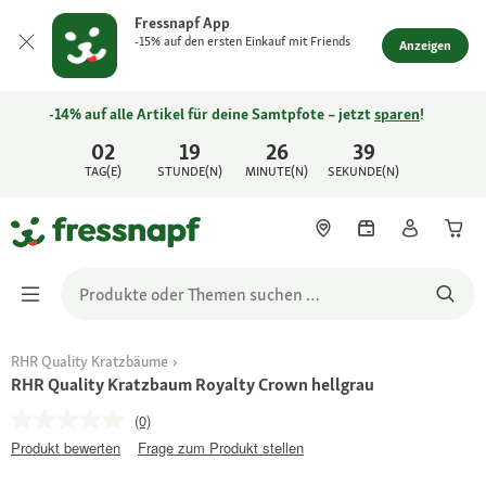
Fressnapf App
-15% auf den ersten Einkauf mit Friends
Anzeigen
-14% auf alle Artikel für deine Samtpfote – jetzt
sparen
!
02
19
26
39
TAG(E)
STUNDE(N)
MINUTE(N)
SEKUNDE(N)
RHR Quality Kratzbäume
RHR Quality Kratzbaum Royalty Crown hellgrau
(0)
Produkt bewerten
Frage zum Produkt stellen