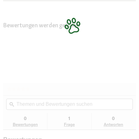
Bewertungen werden geladen
★★★★★
★★★★★
Kein
Themen
Th
Beurteilungswert
und
ϙ
un
für
RHR
Bewertungen
Be
Quality
suchen
su
0
1
0
Kratzbaum
Bewertungen
Frage
Antworten
Royalty
Crown
hellgrau