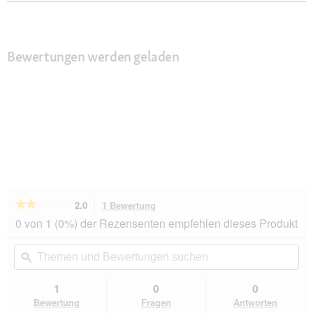
Bewertungen werden geladen
★★★★★
★★★★★
2.0
1 Bewertung
Mit
dieser
2
0 von 1 (0%) der Rezensenten empfehlen dieses Produkt
von
Aktion
5
navigierst
Themen
Th
Sternen.
du
und
ϙ
un
Bewertungen
zu
Bewertungen
Be
lesen
den
suchen
su
1
0
0
für
Bewertungen.
VidaXL
Bewertung
Fragen
Antworten
Kratzbaum