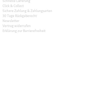
Schnelle Lieferung
Click & Collect
Sichere Zahlung & Zahlungsarten
30 Tage Rückgaberecht
Newsletter
Vertrag widerrufen
Erklärung zur Barrierefreiheit
Unser Angebot
Fressnapf Friends
Aktuelle Angebote
Prospekt Angebote
Exklusive Marken
Servicewelt
Payback
Fressnapf Magazin
Dr. Fressnapf
Tierversicherung
Fressnapf Apotheke