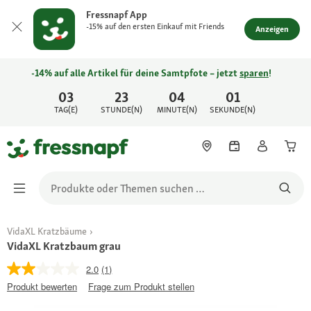
Fressnapf App
-15% auf den ersten Einkauf mit Friends
Anzeigen
-14% auf alle Artikel für deine Samtpfote – jetzt
sparen
!
03
23
04
01
TAG(E)
STUNDE(N)
MINUTE(N)
SEKUNDE(N)
VidaXL Kratzbäume
VidaXL Kratzbaum grau
2.0
(1)
Produkt bewerten
Frage zum Produkt stellen