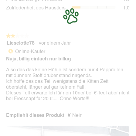
von
Lei
2
Zuf
Zufriedenheit des Haustiers
1.0
5.
Ver
von
des
Dur
5.
Hau
Bew
Dur
1
Bew
von
1
★★★★★
★★★★★
5.
von
Lieselotte78
·
vor einem Jahr
2
5.
von
Online-Käufer
*
5
Naja, billig einfach nur billug
Sternen.
Also das das keine Höhle ist sondern nur 4 Papprollen
mit dünnem Stoff drüber stand nirgends.
Ich hoffe das das Teil wenigstens die Kitten Zeit
übersteht, länger auf gar keinem Fall.
Dieses Teil erwarte ich für nen 10ner bei €-Tedi aber nicht
bei Fressnapf für 20 €..... Ohne Worte!!!
Empfiehlt dieses Produkt
✘
Nein